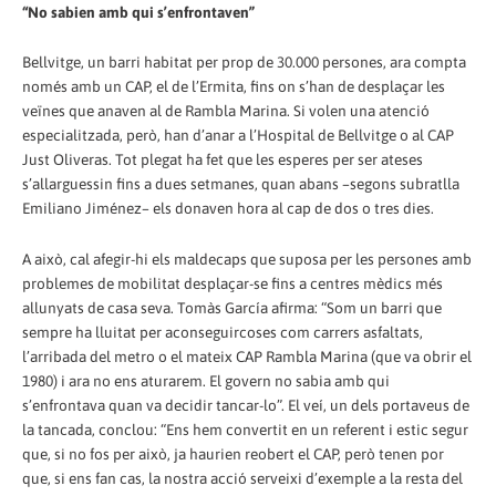
“No sabien amb qui s’enfrontaven”
Bellvitge, un barri habitat per prop de 30.000 persones, ara compta
només amb un CAP, el de l’Ermita, fins on s’han de desplaçar les
veïnes que anaven al de Rambla Marina. Si volen una atenció
especialitzada, però, han d’anar a l’Hospital de Bellvitge o al CAP
Just Oliveras. Tot plegat ha fet que les esperes per ser ateses
s’allarguessin fins a dues setmanes, quan abans –segons subratlla
Emiliano Jiménez– els donaven hora al cap de dos o tres dies.
A això, cal afegir-hi els maldecaps que suposa per les persones amb
problemes de mobilitat desplaçar-se fins a centres mèdics més
allunyats de casa seva. Tomàs García afirma: “Som un barri que
sempre ha lluitat per aconseguircoses com carrers asfaltats,
l’arribada del metro o el mateix CAP Rambla Marina (que va obrir el
1980) i ara no ens aturarem. El govern no sabia amb qui
s’enfrontava quan va decidir tancar-lo”. El veí, un dels portaveus de
la tancada, conclou: “Ens hem convertit en un referent i estic segur
que, si no fos per això, ja haurien reobert el CAP, però tenen por
que, si ens fan cas, la nostra acció serveixi d’exemple a la resta del