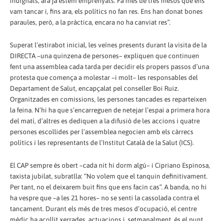
indignats, ara ja estem emprenyats. Fa més de tres mesos que ens
vam tancar i, fins ara, els polítics no fan res. Ens han donat bones
paraules, però, a la pràctica, encara no ha canviat res”.
Superat l’estirabot inicial, les veïnes presents durant la visita de la
DIRECTA –una quinzena de persones– expliquen que continuen
fent una assemblea cada tarda per decidir els propers passos d’una
protesta que comença a molestar –i molt– les responsables del
Departament de Salut, encapçalat pel conseller Boi Ruiz.
Organitzades en comissions, les persones tancades es reparteixen
la feina. N’hi ha que s’encarreguen de netejar l’espai a primera hora
del matí, d’altres es dediquen a la difusió de les accions i quatre
persones escollides per l’assemblea negocien amb els càrrecs
polítics i les representants de l’Institut Català de la Salut (ICS).
El CAP sempre és obert –cada nit hi dorm algú– i Cipriano Espinosa,
taxista jubilat, subratlla: “No volem que el tanquin definitivament.
Per tant, no el deixarem buit fins que ens facin cas”. A banda, no hi
ha vespre que –a les 21 hores– no se senti la cassolada contra el
tancament. Durant els més de tres mesos d’ocupació, el centre
mèdic ha acollit xerrades, actuacions i, setmanalment, és el punt