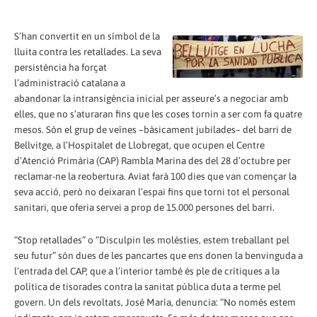
S’han convertit en un símbol de la
lluita contra les retallades. La seva
persistència ha forçat
l’administració catalana a
abandonar la intransigència inicial per asseure’s a negociar amb
elles, que no s’aturaran fins que les coses tornin a ser com fa quatre
mesos. Són el grup de veïnes –bàsicament jubilades– del barri de
Bellvitge, a l’Hospitalet de Llobregat, que ocupen el Centre
d’Atenció Primària (CAP) Rambla Marina des del 28 d’octubre per
reclamar-ne la reobertura. Aviat farà 100 dies que van començar la
seva acció, però no deixaran l’espai fins que torni tot el personal
sanitari, que oferia servei a prop de 15.000 persones del barri.
“Stop retallades” o “Disculpin les molèsties, estem treballant pel
seu futur” són dues de les pancartes que ens donen la benvinguda a
l’entrada del CAP, que a l’interior també és ple de crítiques a la
política de tisorades contra la sanitat pública duta a terme pel
govern. Un dels revoltats, José María, denuncia: “No només estem