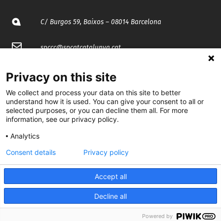
C/ Burgos 59, Baixos – 08014 Barcelona
spccc@
spcgtcatalunya.cat
935 120 481
Privacy on this site
We collect and process your data on this site to better
@CGTCatalunya
understand how it is used. You can give your consent to all or
selected purposes, or you can decline them all. For more
information, see our privacy policy.
cgtcatalunya
Analytics
CGTCatalunya
Consent details
Privacy policy
cgtcatalunya
Accept all
Decline all
Desenvolupat per
Powered by