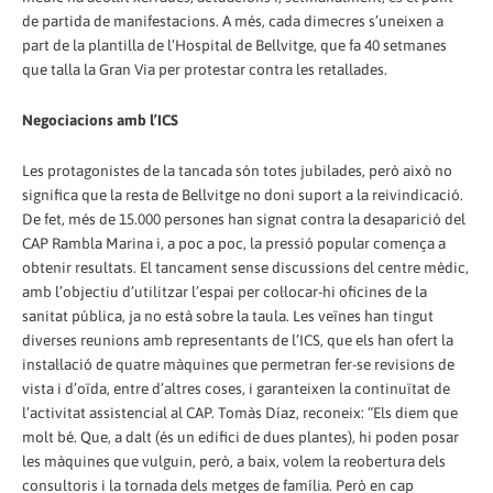
de partida de manifestacions. A més, cada dimecres s’uneixen a
part de la plantilla de l’Hospital de Bellvitge, que fa 40 setmanes
que talla la Gran Via per protestar contra les retallades.
Negociacions amb l’ICS
Les protagonistes de la tancada són totes jubilades, però això no
significa que la resta de Bellvitge no doni suport a la reivindicació.
De fet, més de 15.000 persones han signat contra la desaparició del
CAP Rambla Marina i, a poc a poc, la pressió popular comença a
obtenir resultats. El tancament sense discussions del centre mèdic,
amb l’objectiu d’utilitzar l’espai per col·locar-hi oficines de la
sanitat pública, ja no està sobre la taula. Les veïnes han tingut
diverses reunions amb representants de l’ICS, que els han ofert la
instal·lació de quatre màquines que permetran fer-se revisions de
vista i d’oïda, entre d’altres coses, i garanteixen la continuïtat de
l’activitat assistencial al CAP. Tomàs Díaz, reconeix: “Els diem que
molt bé. Que, a dalt (és un edifici de dues plantes), hi poden posar
les màquines que vulguin, però, a baix, volem la reobertura dels
consultoris i la tornada dels metges de família. Però en cap