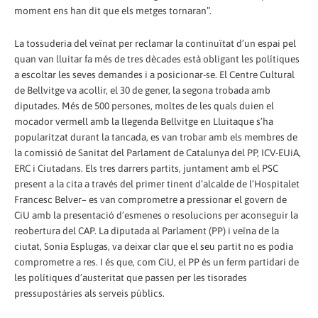
moment ens han dit que els metges tornaran”.
La tossuderia del veïnat per reclamar la continuïtat d’un espai pel
quan van lluitar fa més de tres dècades està obligant les polítiques
a escoltar les seves demandes i a posicionar-se. El Centre Cultural
de Bellvitge va acollir, el 30 de gener, la segona trobada amb
diputades. Més de 500 persones, moltes de les quals duien el
mocador vermell amb la llegenda Bellvitge en Lluitaque s’ha
popularitzat durant la tancada, es van trobar amb els membres de
la comissió de Sanitat del Parlament de Catalunya del PP, ICV-EUiA,
ERC i Ciutadans. Els tres darrers partits, juntament amb el PSC
present a la cita a través del primer tinent d’alcalde de l’Hospitalet
Francesc Belver– es van comprometre a pressionar el govern de
CiU amb la presentació d’esmenes o resolucions per aconseguir la
reobertura del CAP. La diputada al Parlament (PP) i veïna de la
ciutat, Sonia Esplugas, va deixar clar que el seu partit no es podia
comprometre a res. I és que, com CiU, el PP és un ferm partidari de
les polítiques d’austeritat que passen per les tisorades
pressupostàries als serveis públics.