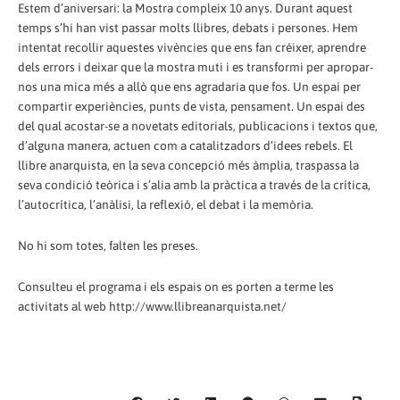
Estem d’aniversari: la Mostra compleix 10 anys. Durant aquest
temps s’hi han vist passar molts llibres, debats i persones. Hem
intentat recollir aquestes vivències que ens fan créixer, aprendre
dels errors i deixar que la mostra muti i es transformi per apropar-
nos una mica més a allò que ens agradaria que fos. Un espai per
compartir experiències, punts de vista, pensament. Un espai des
del qual acostar-se a novetats editorials, publicacions i textos que,
d’alguna manera, actuen com a catalitzadors d’idees rebels. El
llibre anarquista, en la seva concepció més àmplia, traspassa la
seva condició teòrica i s’alia amb la pràctica a través de la crítica,
l’autocrítica, l’anàlisi, la reflexió, el debat i la memòria.
No hi som totes, falten les preses.
Consulteu el programa i els espais on es porten a terme les
activitats al web http://www.llibreanarquista.net/