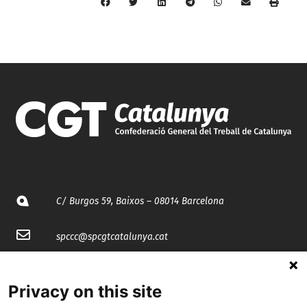
C/ Burgos 59, Baixos – 08014 Barcelona
spccc@
spcgtcatalunya.cat
935 120 481
Privacy on this site