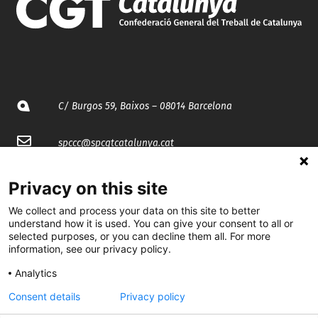
C/ Burgos 59, Baixos – 08014 Barcelona
spccc@
spcgtcatalunya.cat
935 120 481
Privacy on this site
We collect and process your data on this site to better
@CGTCatalunya
understand how it is used. You can give your consent to all or
selected purposes, or you can decline them all. For more
information, see our privacy policy.
cgtcatalunya
Analytics
CGTCatalunya
Consent details
Privacy policy
cgtcatalunya