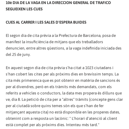
10è DIA DE LA VAGA EN LA DIRECCION GENERAL DE TRAFICO
SEGUEIXEN LES CUES
CUES AL CARRER I LES SALES D'ESPERA BUIDES
El segon dia de cita prèvia a la Prefectura de Barcelona, ​​posa de
manifest la insuficiència de mitjans que els treballadors
denuncien, entre altres qüestions, a la vaga indefinida iniciada des
del 25 de juny.
En aquest segon dia de cita prèvia s'ha citat a 1023 ciutadans i
s'han cobert les cites per als pròxims dies en brevíssim temps. La
cita més primerenca que es pot obtenir en matèria de sancions és
per al divendres, però en els tràmits més demandats, com els
referits a vehicles o conductors, la data mes propera és dilluns que
ve, dia 8. La petició de cita per a "altres" tràmits (concepte gens clar
per al ciutadà sobre quins temes són els que s'han de fer
mitjançant aquesta cita) no està disponible en les properes dates,
obtenint com a resposta un lacònic: " L'horari d'atenció al client
està complet per als pròxims dies. Intenteu més tard."