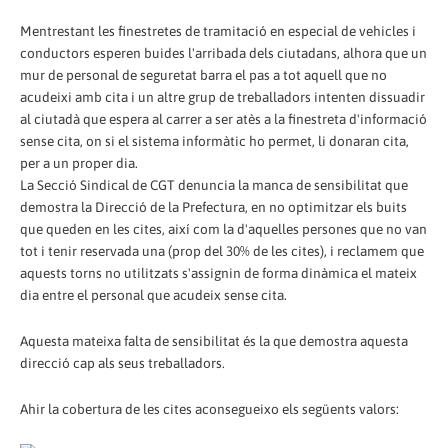
Mentrestant les finestretes de tramitació en especial de vehicles i
conductors esperen buides l'arribada dels ciutadans, alhora que un
mur de personal de seguretat barra el pas a tot aquell que no
acudeixi amb cita i un altre grup de treballadors intenten dissuadir
al ciutadà que espera al carrer a ser atès a la finestreta d'informació
sense cita, on si el sistema informàtic ho permet, li donaran cita,
per a un proper dia.
La Secció Sindical de CGT denuncia la manca de sensibilitat que
demostra la Direcció de la Prefectura, en no optimitzar els buits
que queden en les cites, així com la d'aquelles persones que no van
tot i tenir reservada una (prop del 30% de les cites), i reclamem que
aquests torns no utilitzats s'assignin de forma dinàmica el mateix
dia entre el personal que acudeix sense cita.
Aquesta mateixa falta de sensibilitat és la que demostra aquesta
direcció cap als seus treballadors.
Ahir la cobertura de les cites aconsegueixo els següents valors: