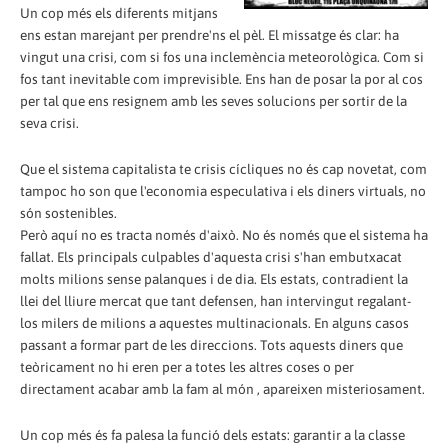
Un cop més els diferents mitjans
ens estan marejant per prendre'ns el pèl. El missatge és clar: ha
vingut una crisi, com si fos una inclemència meteorològica. Com si
fos tant inevitable com imprevisible. Ens han de posar la por al cos
per tal que ens resignem amb les seves solucions per sortir de la
seva crisi.
Que el sistema capitalista te crisis cícliques no és cap novetat, com
tampoc ho son que l'economia especulativa i els diners virtuals, no
són sostenibles.
Però aquí no es tracta només d'això. No és només que el sistema ha
fallat. Els principals culpables d'aquesta crisi s'han embutxacat
molts milions sense palanques i de dia. Els estats, contradient la
llei del lliure mercat que tant defensen, han intervingut regalant-
los milers de milions a aquestes multinacionals. En alguns casos
passant a formar part de les direccions. Tots aquests diners que
teòricament no hi eren per a totes les altres coses o per
directament acabar amb la fam al món , apareixen misteriosament.
Un cop més és fa palesa la funció dels estats: garantir a la classe