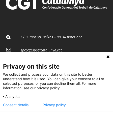
C/ Burgos 59, Baixos – 08014 Barcelona
spccc@
spcgtcatalunya.cat
935 120 481
Privacy on this site
We collect and process your data on this site to better
@CGTCatalunya
understand how it is used. You can give your consent to all or
selected purposes, or you can decline them all. For more
cgtcatalunya
information, see our privacy policy.
Analytics
CGTCatalunya
Consent details
Privacy policy
cgtcatalunya