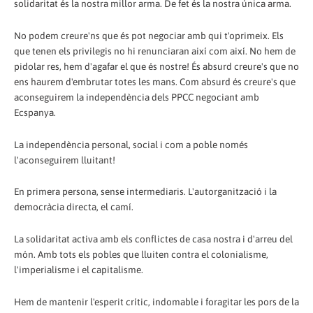
solidaritat és la nostra millor arma. De fet és la nostra única arma.
No podem creure'ns que és pot negociar amb qui t'oprimeix. Els
que tenen els privilegis no hi renunciaran així com així. No hem de
pidolar res, hem d'agafar el que és nostre! És absurd creure's que no
ens haurem d'embrutar totes les mans. Com absurd és creure's que
aconseguirem la independència dels PPCC negociant amb
Ecspanya.
La independència personal, social i com a poble només
l'aconseguirem lluitant!
En primera persona, sense intermediaris. L'autorganització i la
democràcia directa, el camí.
La solidaritat activa amb els conflictes de casa nostra i d'arreu del
món. Amb tots els pobles que lluiten contra el colonialisme,
l'imperialisme i el capitalisme.
Hem de mantenir l'esperit crític, indomable i foragitar les pors de la