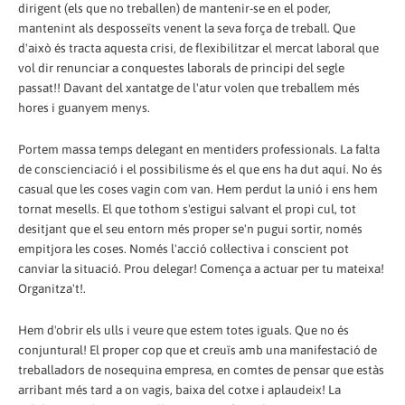
dirigent (els que no treballen) de mantenir-se en el poder,
mantenint als desposseïts venent la seva força de treball. Que
d'això és tracta aquesta crisi, de flexibilitzar el mercat laboral que
vol dir renunciar a conquestes laborals de principi del segle
passat!! Davant del xantatge de l'atur volen que treballem més
hores i guanyem menys.
Portem massa temps delegant en mentiders professionals. La falta
de conscienciació i el possibilisme és el que ens ha dut aquí. No és
casual que les coses vagin com van. Hem perdut la unió i ens hem
tornat mesells. El que tothom s'estigui salvant el propi cul, tot
desitjant que el seu entorn més proper se'n pugui sortir, només
empitjora les coses. Només l'acció col·lectiva i conscient pot
canviar la situació. Prou delegar! Comença a actuar per tu mateixa!
Organitza't!.
Hem d'obrir els ulls i veure que estem totes iguals. Que no és
conjuntural! El proper cop que et creuïs amb una manifestació de
treballadors de nosequina empresa, en comtes de pensar que estàs
arribant més tard a on vagis, baixa del cotxe i aplaudeix! La