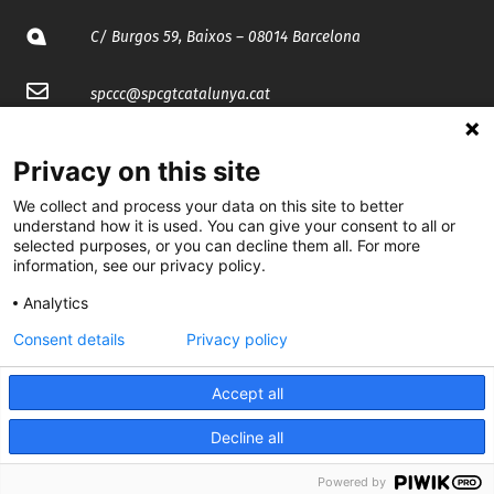
C/ Burgos 59, Baixos – 08014 Barcelona
spccc@
spcgtcatalunya.cat
935 120 481
Privacy on this site
We collect and process your data on this site to better
@CGTCatalunya
understand how it is used. You can give your consent to all or
selected purposes, or you can decline them all. For more
cgtcatalunya
information, see our privacy policy.
CGTCatalunya
Analytics
Consent details
Privacy policy
cgtcatalunya
Accept all
Decline all
Desenvolupat per
Powered by