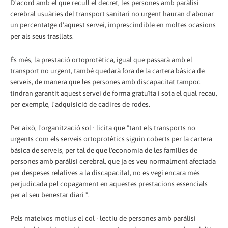
D'acord amb el que recull el decret, les persones amb paràlisi
cerebral usuàries del transport sanitari no urgent hauran d'abonar
un percentatge d'aquest servei, imprescindible en moltes ocasions
per als seus trasllats.
És més, la prestació ortoprotètica, igual que passarà amb el
transport no urgent, també quedarà fora de la cartera bàsica de
serveis, de manera que les persones amb discapacitat tampoc
tindran garantit aquest servei de forma gratuïta i sota el qual recau,
per exemple, l'adquisició de cadires de rodes.
Per això, l'organització sol · licita que "tant els transports no
urgents com els serveis ortoprotètics siguin coberts per la cartera
bàsica de serveis, per tal de que l'economia de les famílies de
persones amb paràlisi cerebral, que ja es veu normalment afectada
per despeses relatives a la discapacitat, no es vegi encara més
perjudicada pel copagament en aquestes prestacions essencials
per al seu benestar diari ".
Pels mateixos motius el col · lectiu de persones amb paràlisi