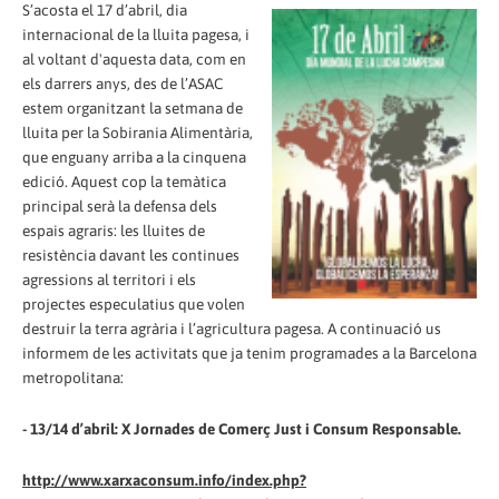
S’acosta el 17 d’abril, dia
internacional de la lluita pagesa, i
al voltant d'aquesta data, com en
els darrers anys, des de l’ASAC
estem organitzant la setmana de
lluita per la Sobirania Alimentària,
que enguany arriba a la cinquena
edició. Aquest cop la temàtica
principal serà la defensa dels
espais agraris: les lluites de
resistència davant les continues
agressions al territori i els
projectes especulatius que volen
destruir la terra agrària i l’agricultura pagesa. A continuació us
informem de les activitats que ja tenim programades a la Barcelona
metropolitana:
- 13/14 d’abril: X Jornades de Comerç Just i Consum Responsable.
http://www.xarxaconsum.info/index.php?