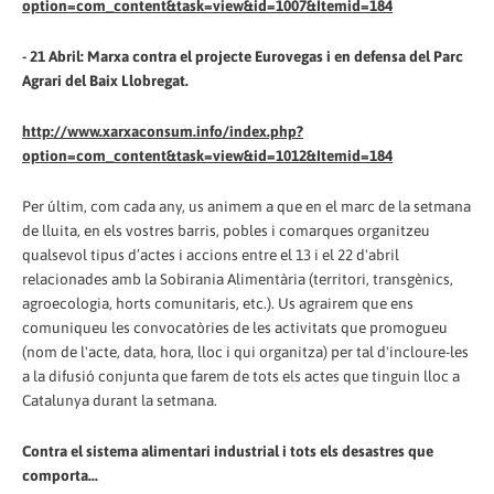
option=com_content&task=view&id=1007&Itemid=184
- 21 Abril: Marxa contra el projecte Eurovegas i en defensa del Parc
Agrari del Baix Llobregat.
http://www.xarxaconsum.info/index.php?
option=com_content&task=view&id=1012&Itemid=184
Per últim, com cada any, us animem a que en el marc de la setmana
de lluita, en els vostres barris, pobles i comarques organitzeu
qualsevol tipus d’actes i accions entre el 13 i el 22 d'abril
relacionades amb la Sobirania Alimentària (territori, transgènics,
agroecologia, horts comunitaris, etc.). Us agrairem que ens
comuniqueu les convocatòries de les activitats que promogueu
(nom de l'acte, data, hora, lloc i qui organitza) per tal d'incloure-les
a la difusió conjunta que farem de tots els actes que tinguin lloc a
Catalunya durant la setmana.
Contra el sistema alimentari industrial i tots els desastres que
comporta...