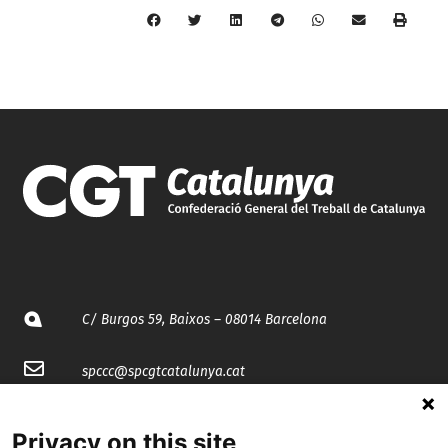
C/ Burgos 59, Baixos – 08014 Barcelona
spccc@
spcgtcatalunya.cat
935 120 481
Privacy on this site