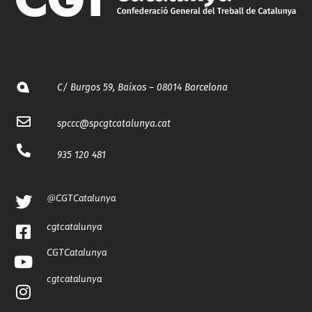
C/ Burgos 59, Baixos – 08014 Barcelona
spccc@
spcgtcatalunya.cat
935 120 481
@CGTCatalunya
cgtcatalunya
CGTCatalunya
cgtcatalunya