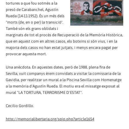
tortures a que fou sotmès a la
presó de Carabanchel, Agustín
Rueda (14-11-1952). És un més dels
"morts (de, en o per) la transició".
També són els grans oblidats i
marginats de tot el procés de Recuperació de la Memòria Històrica,
que en aquest com en altres casos, els botxins si són vius, i en la
majoria dels casos no han estat jutjats, i menys encara pagat per
provocar aquesta mort.
Una anècdota. En aquestes dates, però de 1988, plena fira de
Sevilla, vuit companys érem convidats a visitar la comissaria de la
Gavidia, per realitzar un mural a la Piscina Sevilla com Homenatge
a la memòria d'Agustín Rueda. El motiu era el missatge exposat al
mural "LA TORTURA, TERRORISME D'ESTAT".
Cecilio Gordillo.
http://memorialibertaria.org/spip.php?article1654