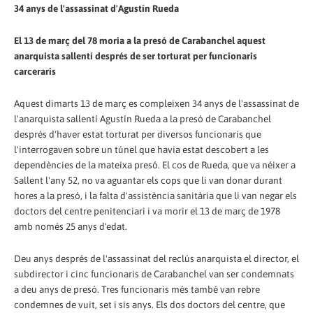
34 anys de l'assassinat d'Agustín Rueda
El 13 de març del 78 moria a la presó de Carabanchel aquest
anarquista sallentí després de ser torturat per funcionaris
carceraris
Aquest dimarts 13 de març es compleixen 34 anys de l'assassinat de
l'anarquista sallentí Agustín Rueda a la presó de Carabanchel
després d'haver estat torturat per diversos funcionaris que
l'interrogaven sobre un túnel que havia estat descobert a les
dependències de la mateixa presó. El cos de Rueda, que va néixer a
Sallent l'any 52, no va aguantar els cops que li van donar durant
hores a la presó, i la falta d'assistència sanitària que li van negar els
doctors del centre penitenciari i va morir el 13 de març de 1978
amb només 25 anys d'edat.
Deu anys després de l'assassinat del reclús anarquista el director, el
subdirector i cinc funcionaris de Carabanchel van ser condemnats
a deu anys de presó. Tres funcionaris més també van rebre
condemnes de vuit, set i sis anys. Els dos doctors del centre, que