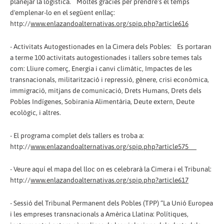
planejar la logística. Moltes gràcies per prendre's el temps
d'emplenar-lo en el següent enllaç:
http://
www.enlazandoalternativas.org/spip.php?article616
- Activitats Autogestionades en la Cimera dels Pobles: Es portaran
a terme 100 activitats autogestionades i tallers sobre temes tals
com: Lliure comerç, Energia i canvi climàtic, Impactes de les
transnacionals, militarització i repressió, gènere, crisi econòmica,
immigració, mitjans de comunicació, Drets Humans, Drets dels
Pobles Indígenes, Sobirania Alimentària, Deute extern, Deute
ecològic, i altres.
- El programa complet dels tallers es troba a:
http://
www.enlazandoalternativas.org/spip.php?article575
- Veure aquí el mapa del lloc on es celebrarà la Cimera i el Tribunal:
http://
www.enlazandoalternativas.org/spip.php?article617
- Sessió del Tribunal Permanent dels Pobles (TPP) “La Unió Europea
i les empreses transnacionals a Amèrica Llatina: Polítiques,