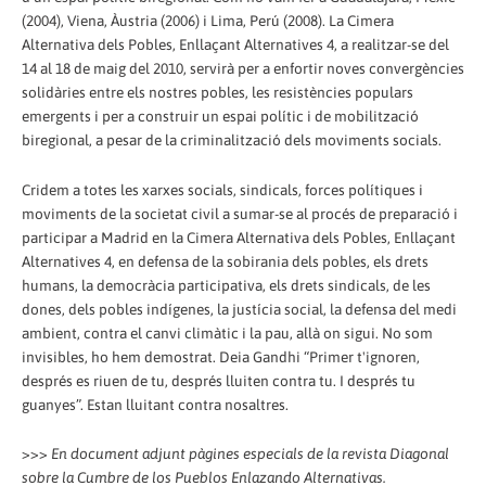
(2004), Viena, Àustria (2006) i Lima, Perú (2008). La Cimera
Alternativa dels Pobles, Enllaçant Alternatives 4, a realitzar-se del
14 al 18 de maig del 2010, servirà per a enfortir noves convergències
solidàries entre els nostres pobles, les resistències populars
emergents i per a construir un espai polític i de mobilització
biregional, a pesar de la criminalització dels moviments socials.
Cridem a totes les xarxes socials, sindicals, forces polítiques i
moviments de la societat civil a sumar-se al procés de preparació i
participar a Madrid en la Cimera Alternativa dels Pobles, Enllaçant
Alternatives 4, en defensa de la sobirania dels pobles, els drets
humans, la democràcia participativa, els drets sindicals, de les
dones, dels pobles indígenes, la justícia social, la defensa del medi
ambient, contra el canvi climàtic i la pau, allà on sigui. No som
invisibles, ho hem demostrat. Deia Gandhi “Primer t'ignoren,
després es riuen de tu, després lluiten contra tu. I després tu
guanyes”. Estan lluitant contra nosaltres.
>>>
En document adjunt pàgines especials de la revista Diagonal
sobre la Cumbre de los Pueblos Enlazando Alternativas.