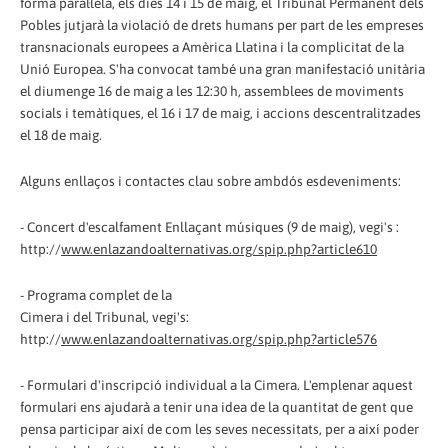
forma paral·lela, els dies 14 i 15 de maig, el Tribunal Permanent dels
Pobles jutjarà la violació de drets humans per part de les empreses
transnacionals europees a Amèrica Llatina i la complicitat de la
Unió Europea. S'ha convocat també una gran manifestació unitària
el diumenge 16 de maig a les 12:30 h, assemblees de moviments
socials i temàtiques, el 16 i 17 de maig, i accions descentralitzades
el 18 de maig.
Alguns enllaços i contactes clau sobre ambdós esdeveniments:
- Concert d'escalfament Enllaçant músiques (9 de maig), vegi's :
http://
www.enlazandoalternativas.org/spip.php?article610
- Programa complet de la
Cimera i del Tribunal, vegi's:
http://
www.enlazandoalternativas.org/spip.php?article576
- Formulari d'inscripció individual a la Cimera. L'emplenar aquest
formulari ens ajudarà a tenir una idea de la quantitat de gent que
pensa participar així de com les seves necessitats, per a així poder