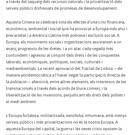
a través del saqueig dels recursos naturals i la privatització dels
serveis públics disfressats de promeses de desenvolupament.
Aquesta Cimera se celebrarà sota els efectes d'una crisi financera,
econòmica, ambiental i social que ha provocat a Europa més atur i
precarietat i a Amèrica Llatina més pobresa i exclusió social. A
Europa, els moviments socials i organitzacions assisteixen a un
avanç progressiu de les dretes, i a un atac cada vegada més
contundent i agressiu al conjunt dels drets i de les conquestes
laborals, econòmiques, polítiques, socials, culturals i
mediambientals. La recent aprovació del Tractat de Lisboa —de
manera antidemocràtica a l'haver negat la participació directa de
la població— afavorirà, entre altres elements, els interessos de les
transnacionals a través dels acords de lliure comerç i la
liberalització de les inversions, perjudicant els drets dels pobles i
el medi ambient.
L'Europa fortalesa, militaritzada, xenòfoba, inhumana, amb menys
serveis públics i més privatitzacions no és la nostra Europa. A
aquesta Europa del capital, la guerra i les seves crisis oposem la