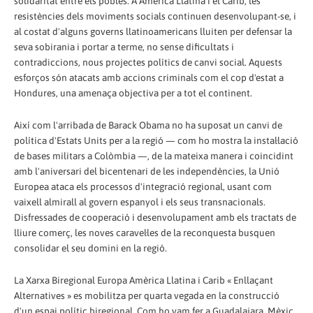
solidaritat entre els pobles. A Amèrica Llatina i el Carib, les
resistències dels moviments socials continuen desenvolupant-se, i
al costat d'alguns governs llatinoamericans lluiten per defensar la
seva sobirania i portar a terme, no sense dificultats i
contradiccions, nous projectes polítics de canvi social. Aquests
esforços són atacats amb accions criminals com el cop d'estat a
Hondures, una amenaça objectiva per a tot el continent.
Així com l'arribada de Barack Obama no ha suposat un canvi de
política d'Estats Units per a la regió — com ho mostra la instal·lació
de bases militars a Colòmbia —, de la mateixa manera i coincidint
amb l'aniversari del bicentenari de les independències, la Unió
Europea ataca els processos d'integració regional, usant com
vaixell almirall al govern espanyol i els seus transnacionals.
Disfressades de cooperació i desenvolupament amb els tractats de
lliure comerç, les noves caravel·les de la reconquesta busquen
consolidar el seu domini en la regió.
La Xarxa Biregional Europa Amèrica Llatina i Carib « Enllaçant
Alternatives » es mobilitza per quarta vegada en la construcció
d'un espai polític biregional. Com ho vam fer a Guadalajara, Mèxic