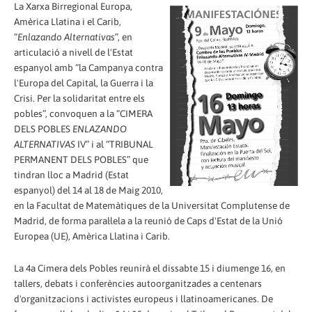
La Xarxa Birregional Europa,
Amèrica Llatina i el Carib,
“
Enlazando Alternativas
”, en
articulació a nivell de l'Estat
espanyol amb “la Campanya contra
l'Europa del Capital, la Guerra i la
Crisi. Per la solidaritat entre els
pobles”, convoquen a la “CIMERA
DELS POBLES
ENLAZANDO
ALTERNATIVAS
IV” i al “TRIBUNAL
PERMANENT DELS POBLES” que
tindran lloc a Madrid (Estat
espanyol) del 14 al 18 de Maig 2010,
en la Facultat de Matemàtiques de la Universitat Complutense de
Madrid, de forma paral·lela a la reunió de Caps d'Estat de la Unió
Europea (UE), Amèrica Llatina i Carib.
La 4a Cimera dels Pobles reunirà el dissabte 15 i diumenge 16, en
tallers, debats i conferències autoorganitzades a centenars
d'organitzacions i activistes europeus i llatinoamericanes. De