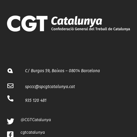
C/ Burgos 59, Baixos – 08014 Barcelona
spccc@
spcgtcatalunya.cat
935 120 481
@CGTCatalunya
cgtcatalunya