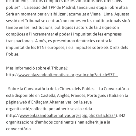
instruments i actors còmplices de les violacions dels drets dels
pobles” . La sessió del TPP de Madrid, tanca una etapa i obre altra.
Serà un moment per a visibilizar l'acumulat a Viena i Lima. Aquesta
sessió del Tribunal se centrarà no només en les multinacionals sinó
també en les institucions, polítiques i actors de la UE que són
complices a l'incrementar el poder i impunitat de les empreses
transnacionals. A més, es presentaran denúncies contra la
impunitat de les ETNs europees, i els impactes sobre els Drets dels
Pobles.
Més informació sobre el Tribunal:
http://
www.enlazandoalternativas.org/spip.php?article577
- Sobre la Convocatòria de la Cimera dels Pobles: La Convocatòria
està disponible en Castellà, Anglès, Francès, Portuguès i Italià en la
pàgina web d'Enllaçant Alternatives, on la seva
organització/col·lectiu pot adherir-se a la crida
(http://
www.enlazandoalternativas.org/spip.php?article534
). 342
organitzacions d'ambdós continents s'han adherit ja a la
convocatòria.