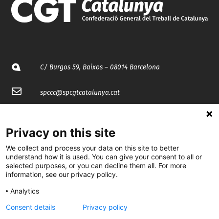
C/ Burgos 59, Baixos – 08014 Barcelona
spccc@
spcgtcatalunya.cat
935 120 481
Privacy on this site
@CGTCatalunya
We collect and process your data on this site to better
understand how it is used. You can give your consent to all or
selected purposes, or you can decline them all. For more
cgtcatalunya
information, see our privacy policy.
CGTCatalunya
Analytics
cgtcatalunya
Consent details
Privacy policy