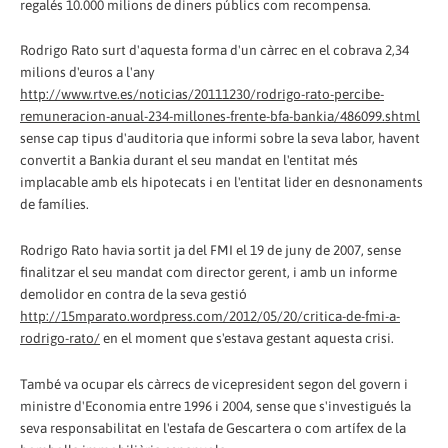
regalés 10.000 milions de diners públics com recompensa.
Rodrigo Rato surt d'aquesta forma d'un càrrec en el cobrava 2,34
milions d'euros a l'any
http://www.rtve.es/noticias/20111230/rodrigo-rato-percibe-
remuneracion-anual-234-millones-frente-bfa-bankia/486099.shtml
sense cap tipus d'auditoria que informi sobre la seva labor, havent
convertit a Bankia durant el seu mandat en l'entitat més
implacable amb els hipotecats i en l'entitat lider en desnonaments
de famílies.
Rodrigo Rato havia sortit ja del FMI el 19 de juny de 2007, sense
finalitzar el seu mandat com director gerent, i amb un informe
demolidor en contra de la seva gestió
http://15mparato.wordpress.com/2012/05/20/critica-de-fmi-a-
rodrigo-rato/
en el moment que s'estava gestant aquesta crisi.
També va ocupar els càrrecs de vicepresident segon del govern i
ministre d'Economia entre 1996 i 2004, sense que s'investigués la
seva responsabilitat en l'estafa de Gescartera o com artífex de la