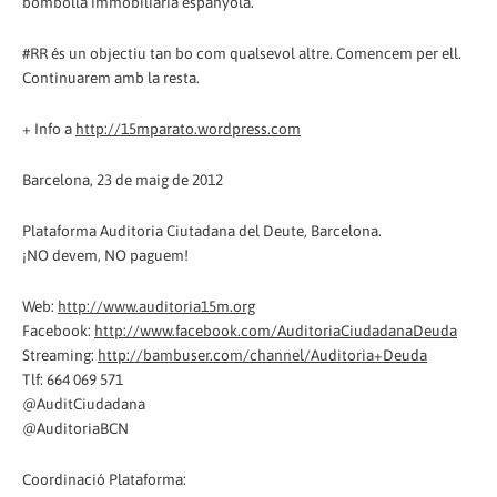
bombolla immobiliària espanyola.
#RR és un objectiu tan bo com qualsevol altre. Comencem per ell.
Continuarem amb la resta.
+ Info a
http://15mparato.wordpress.com
Barcelona, 23 de maig de 2012
Plataforma Auditoria Ciutadana del Deute, Barcelona.
¡NO devem, NO paguem!
Web:
http://www.auditoria15m.org
Facebook:
http://www.facebook.com/AuditoriaCiudadanaDeuda
Streaming:
http://bambuser.com/channel/Auditoria+Deuda
Tlf: 664 069 571
@AuditCiudadana
@AuditoriaBCN
Coordinació Plataforma: