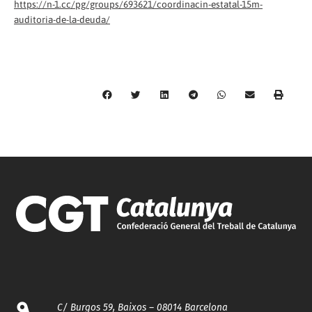
https://n-1.cc/pg/groups/693621/coordinacin-estatal-15m-
auditoria-de-la-deuda/
C/ Burgos 59, Baixos – 08014 Barcelona