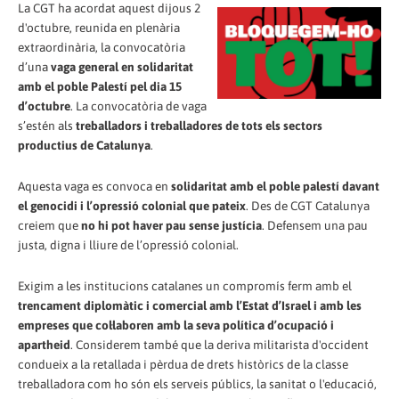
La CGT ha acordat aquest dijous 2
d'octubre, reunida en plenària
extraordinària, la convocatòria
d’una
vaga general en solidaritat
amb el poble Palestí pel dia 15
d’octubre
. La convocatòria de vaga
s’estén als
treballadors i treballadores de tots els sectors
productius de Catalunya
.
Aquesta vaga es convoca en
solidaritat amb el poble palestí davant
el genocidi i l’opressió colonial que pateix
. Des de CGT Catalunya
creiem que
no hi pot haver pau sense justícia
. Defensem una pau
justa, digna i lliure de l’opressió colonial.
Exigim a les institucions catalanes un compromís ferm amb el
trencament diplomàtic i comercial amb l’Estat d’Israel i amb les
empreses que col·laboren amb la seva política d’ocupació i
apartheid
. Considerem també que la deriva militarista d'occident
condueix a la retallada i pèrdua de drets històrics de la classe
treballadora com ho són els serveis públics, la sanitat o l'educació,