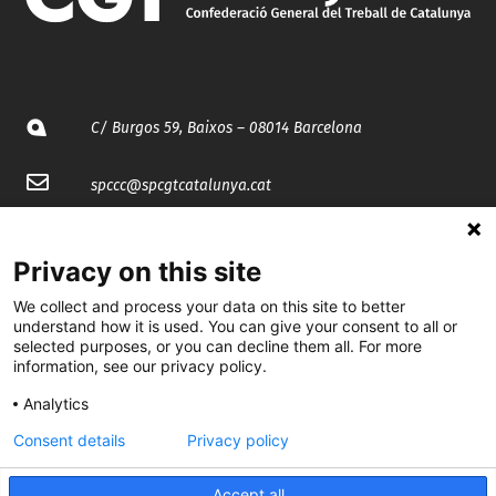
C/ Burgos 59, Baixos – 08014 Barcelona
spccc@
spcgtcatalunya.cat
935 120 481
Privacy on this site
@CGTCatalunya
We collect and process your data on this site to better
understand how it is used. You can give your consent to all or
selected purposes, or you can decline them all. For more
cgtcatalunya
information, see our privacy policy.
CGTCatalunya
Analytics
cgtcatalunya
Consent details
Privacy policy
Accept all