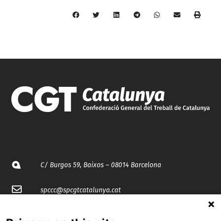
C/ Burgos 59, Baixos – 08014 Barcelona
spccc@
spcgtcatalunya.cat
935 120 481