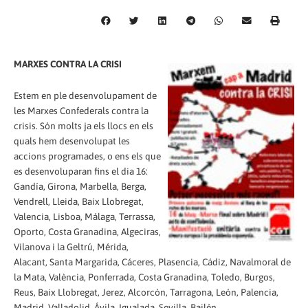
MARXES CONTRA LA CRISI
Estem en ple desenvolupament de
les Marxes Confederals contra la
crisis. Són molts ja els llocs en els
quals hem desenvolupat les
accions programades, o ens els que
es desenvoluparan fins el dia 16:
Gandía, Girona, Marbella, Berga,
Vendrell, Lleida, Baix Llobregat,
Valencia, Lisboa, Málaga, Terrassa,
Oporto, Costa Granadina, Algeciras,
Vilanova i la Geltrú, Mérida,
Alacant, Santa Margarida, Cáceres, Plasencia, Cádiz, Navalmoral de
la Mata, València, Ponferrada, Costa Granadina, Toledo, Burgos,
Reus, Baix Llobregat, Jerez, Alcorcón, Tarragona, León, Palencia,
Madrid, Valladolid, Ávila, Igualada, Sevilla, Bailén…..