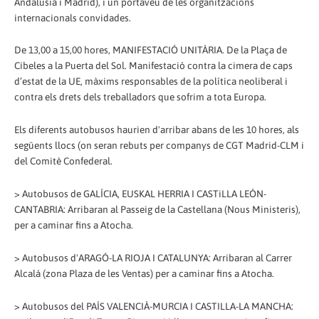
Andalusia i Madrid), i un portaveu de les organitzacions
internacionals convidades.
De 13,00 a 15,00 hores, MANIFESTACIÓ UNITÀRIA. De la Plaça de
Cibeles a la Puerta del Sol. Manifestació contra la cimera de caps
d’estat de la UE, màxims responsables de la política neoliberal i
contra els drets dels treballadors que sofrim a tota Europa.
Els diferents autobusos haurien d'arribar abans de les 10 hores, als
següents llocs (on seran rebuts per companys de CGT Madrid-CLM i
del Comitè Confederal.
> Autobusos de GALÍCIA, EUSKAL HERRIA I CASTiLLA LEÓN-
CANTABRIA: Arribaran al Passeig de la Castellana (Nous Ministeris),
per a caminar fins a Atocha.
> Autobusos d'ARAGÓ-LA RIOJA I CATALUNYA: Arribaran al Carrer
Alcalá (zona Plaza de les Ventas) per a caminar fins a Atocha.
> Autobusos del PAÍS VALENCIÀ-MURCIA I CASTILLA-LA MANCHA: