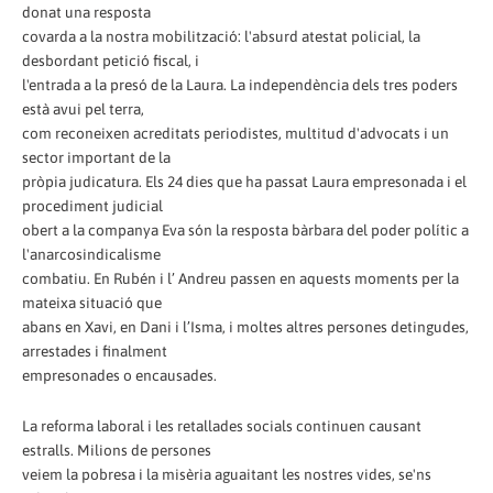
donat una resposta
covarda a la nostra mobilització: l'absurd atestat policial, la
desbordant petició fiscal, i
l'entrada a la presó de la Laura. La independència dels tres poders
està avui pel terra,
com reconeixen acreditats periodistes, multitud d'advocats i un
sector important de la
pròpia judicatura. Els 24 dies que ha passat Laura empresonada i el
procediment judicial
obert a la companya Eva són la resposta bàrbara del poder polític a
l'anarcosindicalisme
combatiu. En Rubén i l’ Andreu passen en aquests moments per la
mateixa situació que
abans en Xavi, en Dani i l’Isma, i moltes altres persones detingudes,
arrestades i finalment
empresonades o encausades.
La reforma laboral i les retallades socials continuen causant
estralls. Milions de persones
veiem la pobresa i la misèria aguaitant les nostres vides, se'ns