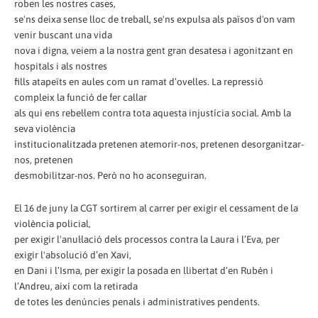
roben les nostres cases,
se'ns deixa sense lloc de treball, se'ns expulsa als països d'on vam
venir buscant una vida
nova i digna, veiem a la nostra gent gran desatesa i agonitzant en
hospitals i als nostres
fills atapeïts en aules com un ramat d’ovelles. La repressió
compleix la funció de fer callar
als qui ens rebel·lem contra tota aquesta injustícia social. Amb la
seva violència
institucionalitzada pretenen atemorir-nos, pretenen desorganitzar-
nos, pretenen
desmobilitzar-nos. Però no ho aconseguiran.
El 16 de juny la CGT sortirem al carrer per exigir el cessament de la
violència policial,
per exigir l'anul·lació dels processos contra la Laura i l’Eva, per
exigir l'absolució d’en Xavi,
en Dani i l’Isma, per exigir la posada en llibertat d’en Rubén i
l’Andreu, així com la retirada
de totes les denúncies penals i administratives pendents.