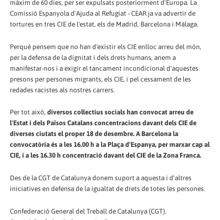
màxim de 60 dies, per ser expulsats posteriorment d'Europa. La
Comissió Espanyola d'Ajuda al Refugiat - CEAR ja va advertir de
tortures en tres CIE de l'estat, els de Madrid, Barcelona i Màlaga.
Perquè pensem que no han d'existir els CIE enlloc arreu del món,
per la defensa de la dignitat i dels drets humans, anem a
manifestar-nos i a exigir el tancament incondicional d'aquestes
presons per persones migrants, els CIE, i pel cessament de les
redades racistes als nostres carrers.
Per tot això,
diversos col·lectius socials han convocat arreu de
l'Estat i dels Països Catalans concentracions davant dels CIE de
diverses ciutats el proper 18 de desembre. A Barcelona la
convocatòria és a les 16.00 h a la Plaça d'Espanya, per marxar cap al
CIE, i a les 16.30 h concentració davant del CIE de la Zona Franca.
Des de la CGT de Catalunya donem suport a aquesta i d'altres
iniciatives en defensa de la igualtat de drets de totes les persones.
Confederació General del Treball de Catalunya (CGT).