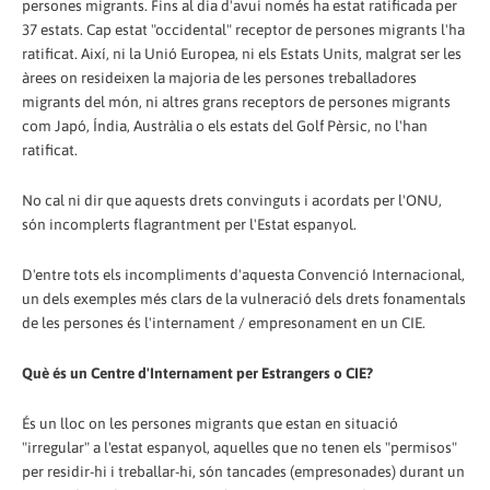
persones migrants. Fins al dia d'avui només ha estat ratificada per
37 estats. Cap estat "occidental" receptor de persones migrants l'ha
ratificat. Així, ni la Unió Europea, ni els Estats Units, malgrat ser les
àrees on resideixen la majoria de les persones treballadores
migrants del món, ni altres grans receptors de persones migrants
com Japó, Índia, Austràlia o els estats del Golf Pèrsic, no l'han
ratificat.
No cal ni dir que aquests drets convinguts i acordats per l'ONU,
són incomplerts flagrantment per l'Estat espanyol.
D'entre tots els incompliments d'aquesta Convenció Internacional,
un dels exemples més clars de la vulneració dels drets fonamentals
de les persones és l'internament / empresonament en un CIE.
Què és un Centre d'Internament per Estrangers o CIE?
És un lloc on les persones migrants que estan en situació
"irregular" a l'estat espanyol, aquelles que no tenen els "permisos"
per residir-hi i treballar-hi, són tancades (empresonades) durant un