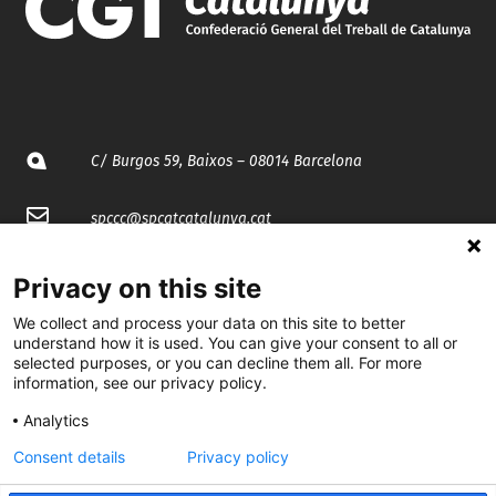
C/ Burgos 59, Baixos – 08014 Barcelona
spccc@
spcgtcatalunya.cat
935 120 481
Privacy on this site
We collect and process your data on this site to better
@CGTCatalunya
understand how it is used. You can give your consent to all or
selected purposes, or you can decline them all. For more
information, see our privacy policy.
cgtcatalunya
Analytics
CGTCatalunya
Consent details
Privacy policy
cgtcatalunya