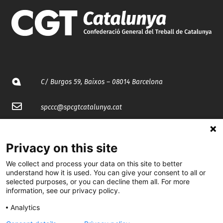
C/ Burgos 59, Baixos – 08014 Barcelona
spccc@
spcgtcatalunya.cat
935 120 481
Privacy on this site
@CGTCatalunya
We collect and process your data on this site to better
understand how it is used. You can give your consent to all or
selected purposes, or you can decline them all. For more
cgtcatalunya
information, see our privacy policy.
CGTCatalunya
Analytics
cgtcatalunya