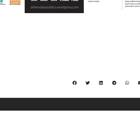
C/ Burgos 59, Baixos – 08014 Barcelona
spccc@
spcgtcatalunya.cat