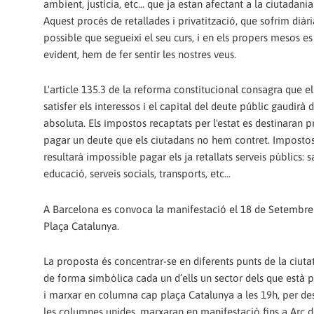
ambient, justícia, etc... que ja estan afectant a la ciutadani
Aquest procés de retallades i privatització, que sofrim diàr
possible que segueixi el seu curs, i en els propers mesos es
evident, hem de fer sentir les nostres veus.
L'article 135.3 de la reforma constitucional consagra que 
satisfer els interessos i el capital del deute públic gaudirà d
absoluta. Els impostos recaptats per l'estat es destinaran p
pagar un deute que els ciutadans no hem contret. Imposto
resultarà impossible pagar els ja retallats serveis públics: s
educació, serveis socials, transports, etc...
A Barcelona es convoca la manifestació el 18 de Setembre 
Plaça Catalunya.
La proposta és concentrar-se en diferents punts de la ciuta
de forma simbòlica cada un d’ells un sector dels que està p
i marxar en columna cap plaça Catalunya a les 19h, per des 
les columnes unides, marxaran en manifestació fins a Arc d