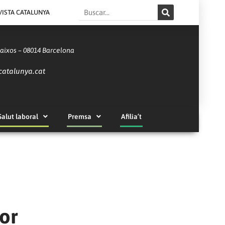
Search
VISTA CATALUNYA
Baixos – 08014 Barcelona
catalunya.cat
Salut laboral
Premsa
Afilia’t
tor