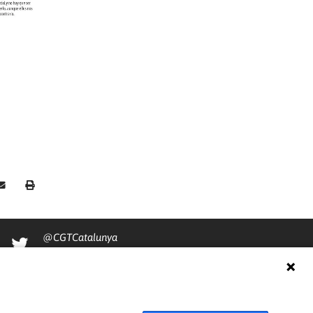
@CGTCatalunya
cgtcatalunya
CGTCatalunya