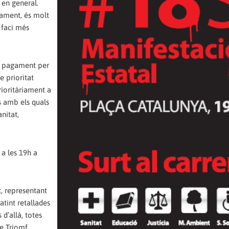
a en general.
iament, és molt
 faci més
el pagament per
e prioritat
rioritàriament a
s amb els quals
anitat,
a les 19h a
t, representant
atint retallades
d’allà, totes
e Triomf.