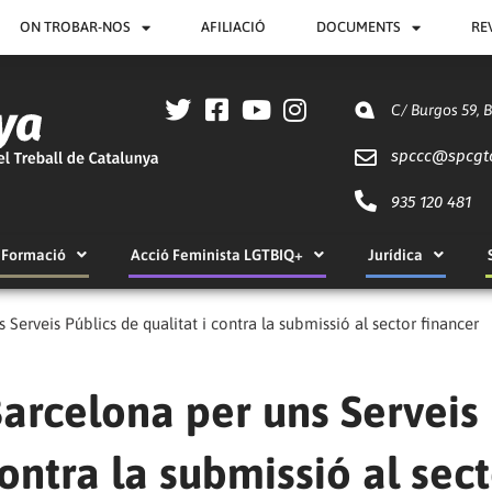
ON TROBAR-NOS
AFILIACIÓ
DOCUMENTS
RE
C/ Burgos 59, 
spccc@
spcgt
935 120 481
Formació
Acció Feminista LGTBIQ+
Jurídica
 Serveis Públics de qualitat i contra la submissió al sector financer
Barcelona per uns Serveis
contra la submissió al sec