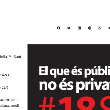
ella, Ps. Sant
MAZO
ANCER
itzacions amb
cultura, medi