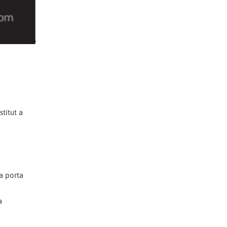
stitut a
la porta
a