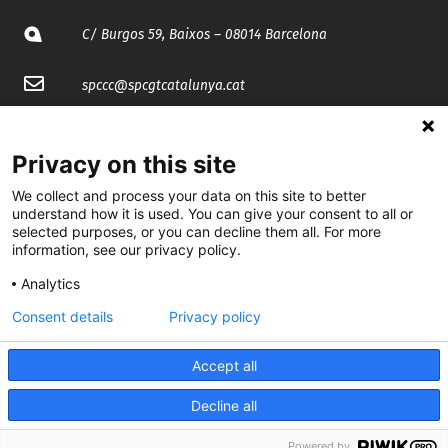
C/ Burgos 59, Baixos – 08014 Barcelona
spccc@
spcgtcatalunya.cat
935 120 481
Privacy on this site
@CGTCatalunya
We collect and process your data on this site to better
understand how it is used. You can give your consent to all or
selected purposes, or you can decline them all. For more
cgtcatalunya
information, see our privacy policy.
CGTCatalunya
Analytics
cgtcatalunya
Consent details
Privacy policy
Accept all
Desenvolupat per
Decline all
Powered by