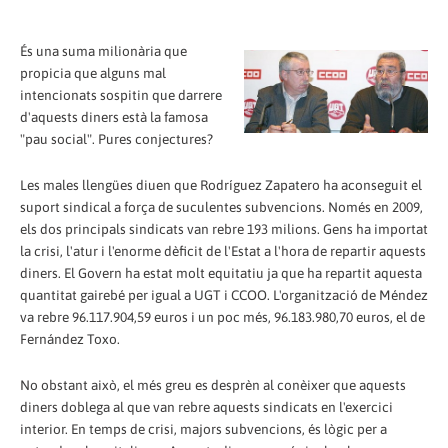
És una suma milionària que
propicia que alguns mal
intencionats sospitin que darrere
d'aquests diners està la famosa
"pau social". Pures conjectures?
Les males llengües diuen que Rodríguez Zapatero ha aconseguit el
suport sindical a força de suculentes subvencions. Només en 2009,
els dos principals sindicats van rebre 193 milions. Gens ha importat
la crisi, l'atur i l'enorme dèficit de l'Estat a l'hora de repartir aquests
diners. El Govern ha estat molt equitatiu ja que ha repartit aquesta
quantitat gairebé per igual a UGT i CCOO. L'organització de Méndez
va rebre 96.117.904,59 euros i un poc més, 96.183.980,70 euros, el de
Fernández Toxo.
No obstant això, el més greu es desprèn al conèixer que aquests
diners doblega al que van rebre aquests sindicats en l'exercici
interior. En temps de crisi, majors subvencions, és lògic per a