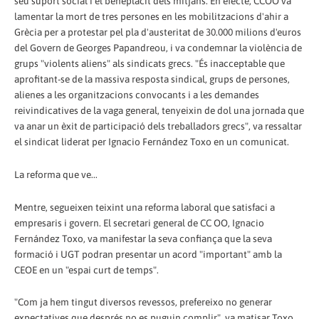
seu suport social i el beneplàcit dels mitjans. En efecte, CCOO va
lamentar la mort de tres persones en les mobilitzacions d'ahir a
Grècia per a protestar pel pla d'austeritat de 30.000 milions d'euros
del Govern de Georges Papandreou, i va condemnar la violència de
grups "violents aliens" als sindicats grecs. "És inacceptable que
aprofitant-se de la massiva resposta sindical, grups de persones,
alienes a les organitzacions convocants i a les demandes
reivindicatives de la vaga general, tenyeixin de dol una jornada que
va anar un èxit de participació dels treballadors grecs", va ressaltar
el sindicat liderat per Ignacio Fernández Toxo en un comunicat.
La reforma que ve...
Mentre, segueixen teixint una reforma laboral que satisfaci a
empresaris i govern. El secretari general de CC OO, Ignacio
Fernández Toxo, va manifestar la seva confiança que la seva
formació i UGT podran presentar un acord "important" amb la
CEOE en un "espai curt de temps".
"Com ja hem tingut diversos revessos, prefereixo no generar
expectatives que després no es puguin complir", va matisar Toxo,