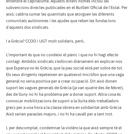
entendre el capitalisme. Aquests diners només inclou les
subvencions directes publicades en el Butlletí Oficial de l'Estat. Per
això, caldria sumar les quantitats que atorguen les diferents
comunitats autònomes i les ajudes que reben les fundacions
d'aquests dos sindicats.
I a Grècia? CCOO i UGT molt solidaris, però..
L'important és que no condeixi el pànic i que no hi hagi efecte
contagi. Ambdós sindicats s'esforcen diàriament en explicar-nos
que Espanya no és Grècia, que la pau social està per sobre de tot.
Els seus dirigents repeteixen en qualsevol micròfon que una vaga
general no seria positiva per a crear ocupació. Dit això donen
suport les vagues generals de Grècia (ja van quatre des de febrer),
des de lluny no hi ha problema per a donar suport. Altra cosa és
convocar mobilitzacions de suport a la lluita dels treballadors
grecs per a una hora a la classe obrera en solidaritat amb Grècia.
Això serien paraules majors, i no hi ha cavall per a tant trot.
I, per descomptat, condemnar la violència que això sempre té el