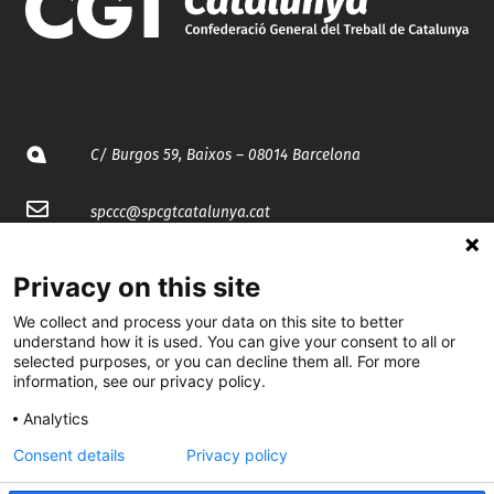
C/ Burgos 59, Baixos – 08014 Barcelona
spccc@
spcgtcatalunya.cat
935 120 481
Privacy on this site
We collect and process your data on this site to better
@CGTCatalunya
understand how it is used. You can give your consent to all or
selected purposes, or you can decline them all. For more
cgtcatalunya
information, see our privacy policy.
CGTCatalunya
Analytics
Consent details
Privacy policy
cgtcatalunya