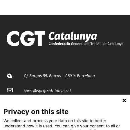
C/ Burgos 59, Baixos – 08014 Barcelona
spccc@
spcgtcatalunya.cat
935 120 481
Privacy on this site
We collect and process your data on this site to better
@CGTCatalunya
understand how it is used. You can give your consent to all or