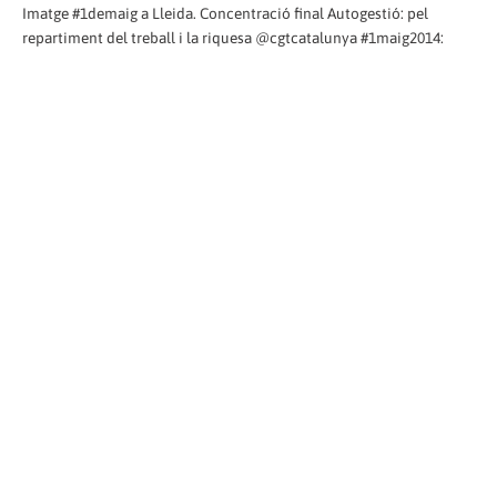
Imatge #1demaig a Lleida. Concentració final Autogestió: pel
repartiment del treball i la riquesa @cgtcatalunya #1maig2014: