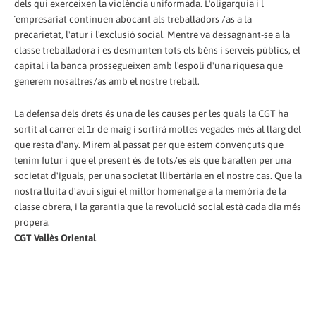
dels qui exerceixen la violència uniformada. L'oligarquia i l
´empresariat continuen abocant als treballadors /as a la
precarietat, l'atur i l'exclusió social. Mentre va dessagnant-se a la
classe treballadora i es desmunten tots els béns i serveis públics, el
capital i la banca prossegueixen amb l'espoli d'una riquesa que
generem nosaltres/as amb el nostre treball.
La defensa dels drets és una de les causes per les quals la CGT ha
sortit al carrer el 1r de maig i sortirà moltes vegades més al llarg del
que resta d'any. Mirem al passat per que estem convençuts que
tenim futur i que el present és de tots/es els que barallen per una
societat d'iguals, per una societat llibertària en el nostre cas. Que la
nostra lluita d'avui sigui el millor homenatge a la memòria de la
classe obrera, i la garantia que la revolució social està cada dia més
propera.
CGT Vallès Oriental