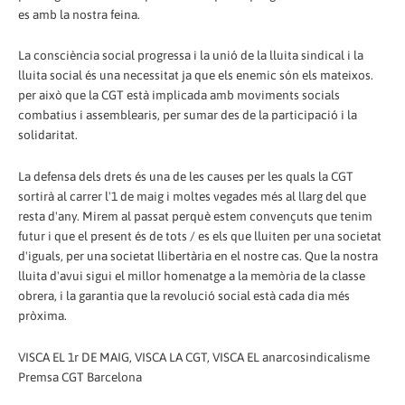
es amb la nostra feina.
La consciència social progressa i la unió de la lluita sindical i la
lluita social és una necessitat ja que els enemic són els mateixos.
per això que la CGT està implicada amb moviments socials
combatius i assemblearis, per sumar des de la participació i la
solidaritat.
La defensa dels drets és una de les causes per les quals la CGT
sortirà al carrer l'1 de maig i moltes vegades més al llarg del que
resta d'any. Mirem al passat perquè estem convençuts que tenim
futur i que el present és de tots / es els que lluiten per una societat
d'iguals, per una societat llibertària en el nostre cas. Que la nostra
lluita d'avui sigui el millor homenatge a la memòria de la classe
obrera, i la garantia que la revolució social està cada dia més
pròxima.
VISCA EL 1r DE MAIG, VISCA LA CGT, VISCA EL anarcosindicalisme
Premsa CGT Barcelona