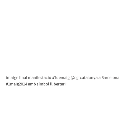
imatge final manifestació #1demaig @cgtcatalunya a Barcelona
#1maig2014 amb símbol llibertari: