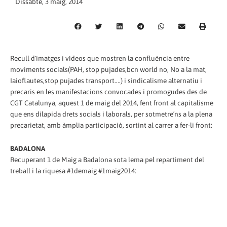
Dissabte, 3 maig, 2014
Recull d´imatges i vídeos que mostren la confluència entre
moviments socials(PAH, stop pujades,bcn world no, No a la mat,
Iaioflautes,stop pujades transport....) i sindicalisme alternatiu i
precaris en les manifestacions convocades i promogudes des de
CGT Catalunya, aquest 1 de maig del 2014, fent front al capitalisme
que ens dilapida drets socials i laborals, per sotmetre´ns a la plena
precarietat, amb àmplia participació, sortint al carrer a fer-li front:
BADALONA
Recuperant 1 de Maig a Badalona sota lema pel repartiment del
treball i la riquesa #1demaig #1maig2014: