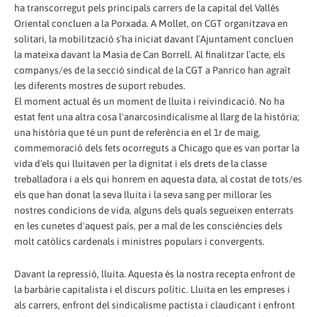
ha transcorregut pels principals carrers de la capital del Vallès
Oriental concluen a la Porxada. A Mollet, on CGT organitzava en
solitari, la mobilització s´ha iniciat davant l´Ajuntament concluen
la mateixa davant la Masia de Can Borrell. Al finalitzar l´acte, els
companys/es de la secció sindical de la CGT a Panrico han agraït
les diferents mostres de suport rebudes.
El moment actual és un moment de lluita i reivindicació. No ha
estat fent una altra cosa l'anarcosindicalisme al llarg de la història;
una història que té un punt de referència en el 1r de maig,
commemoració dels fets ocorreguts a Chicago que es van portar la
vida d'els qui lluitaven per la dignitat i els drets de la classe
treballadora i a els qui honrem en aquesta data, al costat de tots/es
els que han donat la seva lluita i la seva sang per millorar les
nostres condicions de vida, alguns dels quals segueixen enterrats
en les cunetes d'aquest país, per a mal de les consciències dels
molt catòlics cardenals i ministres populars i convergents.
Davant la repressió, lluita. Aquesta és la nostra recepta enfront de
la barbàrie capitalista i el discurs polític. Lluita en les empreses i
als carrers, enfront del sindicalisme pactista i claudicant i enfront