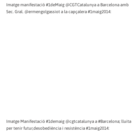
Imatge manifestació #1deMaig @CGTCatalunya a Barcelona amb
Sec. Gral. @ermengolgassiot a la capçalera #1maig2014:
Imatge Manifestació #1demaig @cgtcatalunya a #Barcelona; lluita
per tenir futur,desobediència i resistència #1maig2014: