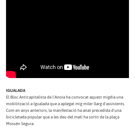
IGUALADA
El Bloc Anticapitalista de l'Anoia ha convocat aquest migdia una
mobilització a Igualada que a aplegat mig miler llarg d'assistents.
Com en anys anteriors, la manifestació ha anat precedida d'una
bicicletada popular que a les deu del matí ha sortit de la plaça
Mossèn Segura.