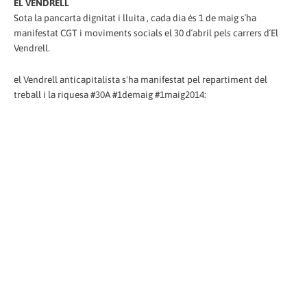
EL VENDRELL
Sota la pancarta dignitat i lluita , cada dia és 1 de maig s´ha
manifestat CGT i moviments socials el 30 d´abril pels carrers d´El
Vendrell.
el Vendrell anticapitalista s'ha manifestat pel repartiment del
treball i la riquesa #30A #1demaig #1maig2014: