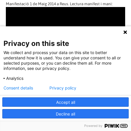
Manifestació 1 de Maig 2014 a Reus. Lectura manifest i mani:
Privacy on this site
We collect and process your data on this site to better
understand how it is used. You can give your consent to all or
selected purposes, or you can decline them all. For more
information, see our privacy policy.
Analytics
Consent details
Privacy policy
Accept all
Manifestació 1 de maig a Reus i homenatge a Cipriano i
Decline all
declaracions Joan Rosich(director del Catalunya i CGT Reus):
Powered by