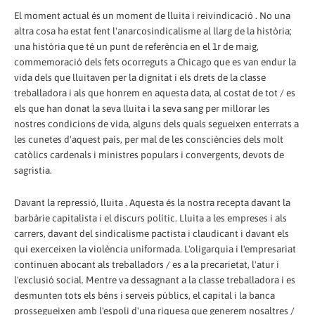
El moment actual és un moment de lluita i reivindicació . No una
altra cosa ha estat fent l'anarcosindicalisme al llarg de la història;
una història que té un punt de referència en el 1r de maig,
commemoració dels fets ocorreguts a Chicago que es van endur la
vida dels que lluitaven per la dignitat i els drets de la classe
treballadora i als que honrem en aquesta data, al costat de tot / es
els que han donat la seva lluita i la seva sang per millorar les
nostres condicions de vida, alguns dels quals segueixen enterrats a
les cunetes d'aquest país, per mal de les consciències dels molt
catòlics cardenals i ministres populars i convergents, devots de
sagristia.
Davant la repressió, lluita . Aquesta és la nostra recepta davant la
barbàrie capitalista i el discurs polític. Lluita a les empreses i als
carrers, davant del sindicalisme pactista i claudicant i davant els
qui exerceixen la violència uniformada. L'oligarquia i l'empresariat
continuen abocant als treballadors / es a la precarietat, l'atur i
l'exclusió social. Mentre va dessagnant a la classe treballadora i es
desmunten tots els béns i serveis públics, el capital i la banca
prossegueixen amb l'espoli d'una riquesa que generem nosaltres /