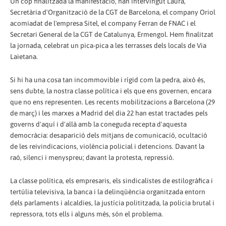
Un cop finalitzada la manifestació, han intervingut Laura,
Secretària d'Organització de la CGT de Barcelona, ​​el company Oriol
acomiadat de l'empresa Sitel, el company Ferran de FNAC i el
Secretari General de la CGT de Catalunya, Ermengol. Hem finalitzat
la jornada, celebrat un pica-pica a les terrasses dels locals de Via
Laietana.
Si hi ha una cosa tan incommovible i rígid com la pedra, això és,
sens dubte, la nostra classe política i els que ens governen, encara
que no ens representen. Les recents mobilitzacions a Barcelona (29
de març) i les marxes a Madrid del dia 22 han estat tractades pels
governs d'aquí i d'allà amb la coneguda recepta d'aquesta
democràcia: desaparició dels mitjans de comunicació, ocultació
de les reivindicacions, violència policial i detencions. Davant la
raó, silenci i menyspreu; davant la protesta, repressió.
La classe política, els empresaris, els sindicalistes de estilogràfica i
tertúlia televisiva, la banca i la delinqüència organitzada entorn
dels parlaments i alcaldies, la justícia polititzada, la policia brutal i
repressora, tots ells i alguns més, són el problema.