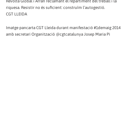
Revolta Global i Arran reclamant el repartiment del treball i la
riquesa. Resistir no és suficient: construïm l’autogestió.
CGT LLEIDA
Imatge pancarta CGT Lleida durant manifestació #1demaig 2014
amb secretari Organització @cgtcatalunya Josep Maria Pi