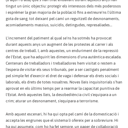
tingut un únic objectiu: protegir els interessos dels més poderosos
i esprémer la gran majoria de la població fins a extreure'ns l'última
gota de sang, tot deixant pel camí un reguitzell de desnonaments,
acomiadaments massius, suicidis, detingudes, represaliades...
L'increment del patiment al qual se'ns ha sotmés ha provocat
durant aquests anys un augment de les protestes al carrer i als
centres de treball. I, amb aquestes, un enduriment de la repressió
de l'Estat, que ha adquirit les dimensions d'una autèntica escalada.
Centenars de treballadors i treballadores hem visitat o restem a
l'espera de visitar els seus tribunals, per a ser castigats penalment
pel simple fet d'exercir el dret de vaga i defensar els drets socials i
laborals, els drets de totes nosaltres. Noves lleis inquisitorials s'han
aprovat en els últims temps per a rearmar la capacitat punitiva de
l'Estat. Amb aquestes lleis, la desobediència civil s'equipara a un
crim; aturar un desnonament, s'equipara a terrorisme.
Amb aquest escenari, hi ha qui opta pel camí de la domesticació i
accepta les engrunes que el sistema li ofereix per a sobreviure. Hi
ha qui assumeix, com ho ha fet sempre, un paper de col·laboració