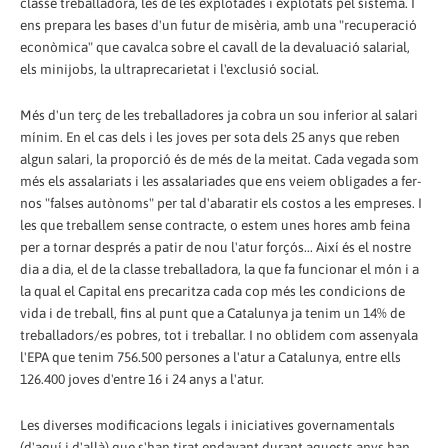
classe treballadora, les de les explotades i explotats pel sistema. I
ens prepara les bases d'un futur de misèria, amb una "recuperació
econòmica" que cavalca sobre el cavall de la devaluació salarial,
els minijobs, la ultraprecarietat i l'exclusió social.
Més d'un terç de les treballadores ja cobra un sou inferior al salari
mínim. En el cas dels i les joves per sota dels 25 anys que reben
algun salari, la proporció és de més de la meitat. Cada vegada som
més els assalariats i les assalariades que ens veiem obligades a fer-
nos "falses autònoms" per tal d'abaratir els costos a les empreses. I
les que treballem sense contracte, o estem unes hores amb feina
per a tornar després a patir de nou l'atur forçós... Així és el nostre
dia a dia, el de la classe treballadora, la que fa funcionar el món i a
la qual el Capital ens precaritza cada cop més les condicions de
vida i de treball, fins al punt que a Catalunya ja tenim un 14% de
treballadors/es pobres, tot i treballar. I no oblidem com assenyala
l'EPA que tenim 756.500 persones a l'atur a Catalunya, entre ells
126.400 joves d'entre 16 i 24 anys a l'atur.
Les diverses modificacions legals i iniciatives governamentals
(d'aquí i d'allà) que s'han tirat endavant durant aquests anys han