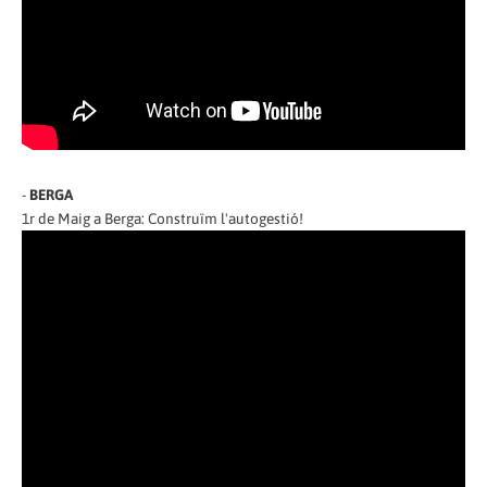
-
BERGA
1r de Maig a Berga: Construïm l'autogestió!