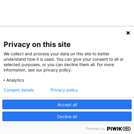
Privacy on this site
-
VILANOVA I LA GELTRÚ
We collect and process your data on this site to better
understand how it is used. You can give your consent to all or
selected purposes, or you can decline them all. For more
information, see our privacy policy.
Analytics
Consent details
Privacy policy
Accept all
Decline all
Powered by