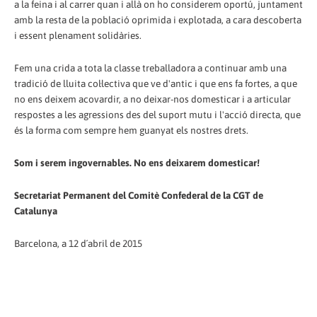
a la feina i al carrer quan i allà on ho considerem oportú, juntament
amb la resta de la població oprimida i explotada, a cara descoberta
i essent plenament solidàries.
Fem una crida a tota la classe treballadora a continuar amb una
tradició de lluita col·lectiva que ve d'antic i que ens fa fortes, a que
no ens deixem acovardir, a no deixar-nos domesticar i a articular
respostes a les agressions des del suport mutu i l'acció directa, que
és la forma com sempre hem guanyat els nostres drets.
Som i serem ingovernables. No ens deixarem domesticar!
Secretariat Permanent del Comitè Confederal de la CGT de
Catalunya
Barcelona, a 12 d´abril de 2015