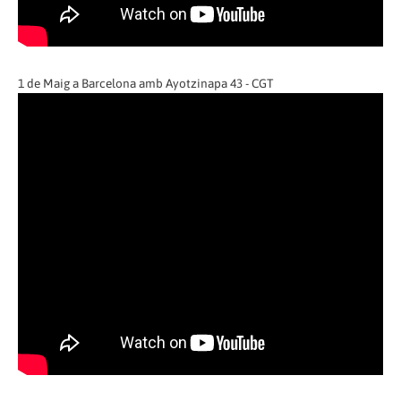
1 de Maig a Barcelona amb Ayotzinapa 43 - CGT