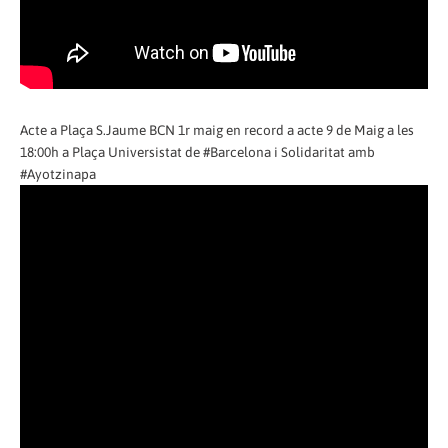
Acte a Plaça S.Jaume BCN 1r maig en record a acte 9 de Maig a les
18:00h a Plaça Universistat de #Barcelona i Solidaritat amb
#Ayotzinapa