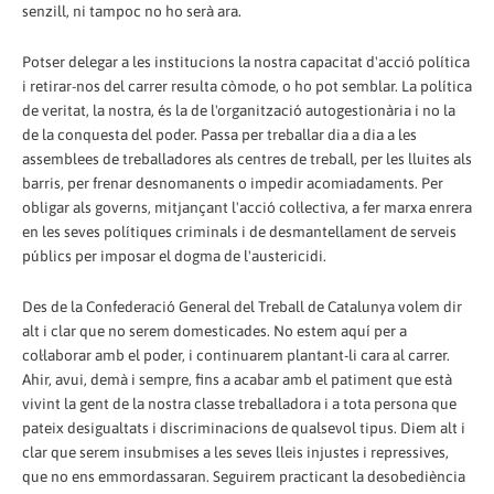
senzill, ni tampoc no ho serà ara.
Potser delegar a les institucions la nostra capacitat d'acció política
i retirar-nos del carrer resulta còmode, o ho pot semblar. La política
de veritat, la nostra, és la de l'organització autogestionària i no la
de la conquesta del poder. Passa per treballar dia a dia a les
assemblees de treballadores als centres de treball, per les lluites als
barris, per frenar desnomanents o impedir acomiadaments. Per
obligar als governs, mitjançant l'acció col·lectiva, a fer marxa enrera
en les seves polítiques criminals i de desmantellament de serveis
públics per imposar el dogma de l'austericidi.
Des de la Confederació General del Treball de Catalunya volem dir
alt i clar que no serem domesticades. No estem aquí per a
col·laborar amb el poder, i continuarem plantant-li cara al carrer.
Ahir, avui, demà i sempre, fins a acabar amb el patiment que està
vivint la gent de la nostra classe treballadora i a tota persona que
pateix desigualtats i discriminacions de qualsevol tipus. Diem alt i
clar que serem insubmises a les seves lleis injustes i repressives,
que no ens emmordassaran. Seguirem practicant la desobediència