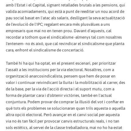
amb l'Estat i el Capital, signant retallades brutals a les pensions, qui
valida acomiadaments, qui està a punt de reeditar un nou acord de
pau social basat en l'atac als salaris, deslligant la seva actualització
de l'evolució de l'IPC; regalant encara més plusvàlues a uns
empresaris que mai no en tenen prou. Davant d'aquests, cal
recordar a tothom que el sindicalisme -almenys tal com nosaltres
l'entenem- no és això, que cal revindicar el sindicalisme que planta
cara, enfront el sindicalisme de concertació.
També hi ha qui ha optat, en el present escenari, per prioritzar
l'assalt a les institucions per la via electoral. Nosaltres, com a
organització anarcosindicalista, pensem que hem de posar en
valor i continuar reivindicant la lluita i la mobilització al carrer, des
de la base, per la via de l'acció directa i el suport mutu, com a
forma de plantar cara i d'obtenir victòries, també en l'actual
conjuntura. Podem provar de comprar la il·lusió del vot i confiar en
què tots els problemes se solucionaran quan triïs aquesta o aquella
altra opció electoral. Però avançar en el canvi social per aquesta
via no és tan fàcil per provocar canvis estructurals reals, i no tan
sols estètics, al servei de la classe treballadora, mai no ho ha estat