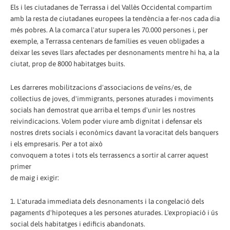
Els i les ciutadanes de Terrassa i del Vallès Occidental compartim
amb la resta de ciutadanes europees la tendència a fer-nos cada dia
més pobres. A la comarca l'atur supera les 70.000 persones i, per
exemple, a Terrassa centenars de famílies es veuen obligades a
deixar les seves llars afectades per desnonaments mentre hi ha, a la
ciutat, prop de 8000 habitatges buits.
Les darreres mobilitzacions d'associacions de veïns/es, de
col·lectius de joves, d'immigrants, persones aturades i moviments
socials han demostrat que arriba el temps d'unir les nostres
reivindicacions. Volem poder viure amb dignitat i defensar els
nostres drets socials i econòmics davant la voracitat dels banquers
i els empresaris. Per a tot això
convoquem a totes i tots els terrassencs a sortir al carrer aquest
primer
de maig i exigir:
1. L'aturada immediata dels desnonaments i la congelació dels
pagaments d'hipoteques a les persones aturades. L'expropiació i ús
social dels habitatges i edificis abandonats.