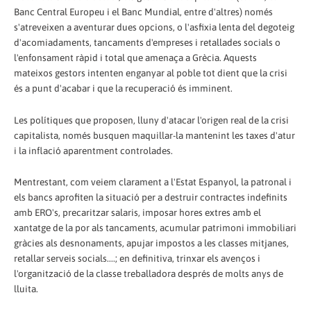
Banc Central Europeu i el Banc Mundial, entre d'altres) només
s'atreveixen a aventurar dues opcions, o l'asfixia lenta del degoteig
d'acomiadaments, tancaments d'empreses i retallades socials o
l'enfonsament ràpid i total que amenaça a Grècia. Aquests
mateixos gestors intenten enganyar al poble tot dient que la crisi
és a punt d'acabar i que la recuperació és imminent.
Les polítiques que proposen, lluny d'atacar l'origen real de la crisi
capitalista, només busquen maquillar-la mantenint les taxes d'atur
i la inflació aparentment controlades.
Mentrestant, com veiem clarament a l'Estat Espanyol, la patronal i
els bancs aprofiten la situació per a destruir contractes indefinits
amb ERO's, precaritzar salaris, imposar hores extres amb el
xantatge de la por als tancaments, acumular patrimoni immobiliari
gràcies als desnonaments, apujar impostos a les classes mitjanes,
retallar serveis socials....; en definitiva, trinxar els avenços i
l'organització de la classe treballadora després de molts anys de
lluita.