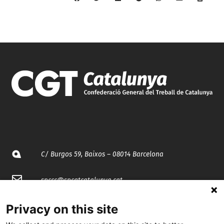
C/ Burgos 59, Baixos – 08014 Barcelona
spccc@
spcgtcatalunya.cat
935 120 481
Privacy on this site