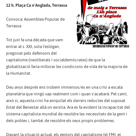
12 h. Plaça Ca n'Anglada, Terrassa
Convoca: Assemblea Popular de
Terrassa
Tot just fa una dècada que vam
entrar al s. XXI, sota l'eslògan,
pregonat pels defensors del
capitalisme (neoliberals i socialdemòcrates) de que la
globalització faria millorar les condicions de vida de la majoria de
la Humanitat.
Deu anys desprès ens trobem immersos/es en una crisi a escala
planetària que ningú sap realment com i quan s'acabarà. Pel camí,
això si, aquesta crisi ha aniquilat els darrers reductes del suposat
Estat del Benestar allà on existia. Ara es fa evident la incapacitat del
sistema capitalista mundial de resoldre les necessitats de la gent i
dels pobles i, també, de resoldre els seus propis problemes.
Davant la situació actual, els gestors del capitalisme (el FMI, el