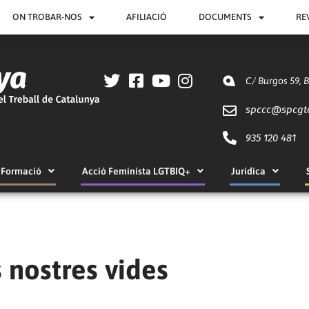
ON TROBAR-NOS
AFILIACIÓ
DOCUMENTS
RE
C/ Burgos 59, 
spccc@
spcgt
935 120 481
Formació
Acció Feminista LGTBIQ+
Jurídica
 nostres vides