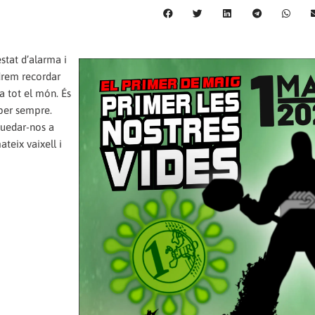
estat d’alarma i
drem recordar
 a tot el món. És
 per sempre.
 quedar-nos a
ateix vaixell i