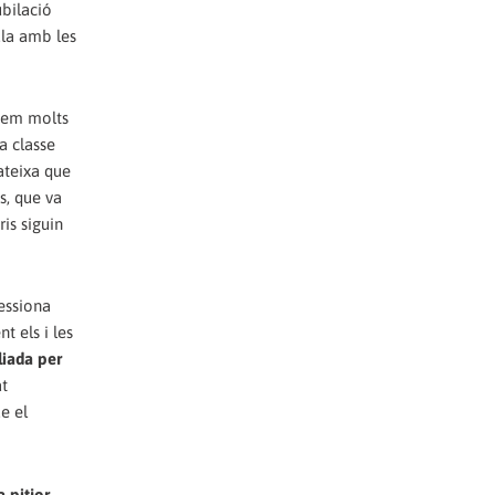
ubilació
ula amb les
rtem molts
a classe
mateixa que
s, que va
is siguin
essiona
t els i les
liada per
at
e el
a pitjor