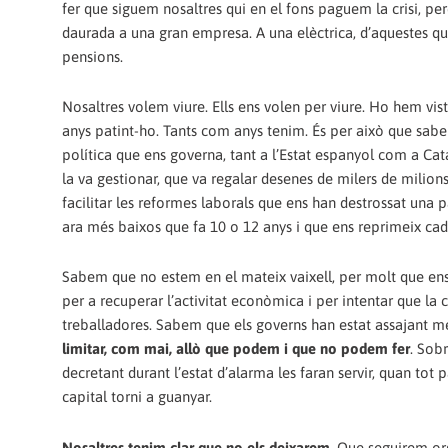
fer que siguem nosaltres qui en el fons paguem la crisi, pe
daurada a una gran empresa. A una elèctrica, d’aquestes qu
pensions.
Nosaltres volem viure. Ells ens volen per viure. Ho hem v
anys patint-ho. Tants com anys tenim. És per això que sabem 
política que ens governa, tant a l’Estat espanyol com a Cata
la va gestionar, que va regalar desenes de milers de milio
facilitar les reformes laborals que ens han destrossat una 
ara més baixos que fa 10 o 12 anys i que ens reprimeix cad
Sabem que no estem en el mateix vaixell, per molt que ens
per a recuperar l’activitat econòmica i per intentar que la c
treballadores. Sabem que els governs han estat assajant m
limitar, com mai, allò que podem i que no podem fer
. Sob
decretant durant l’estat d’alarma les faran servir, quan tot 
capital torni a guanyar.
Nosaltres tenim clar que no els deixarem
. Que seguirem org