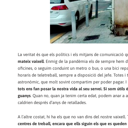
La veritat és que els polítics i els mitjans de comunicació q
mateix vaixell
. Enmig de la pandèmia els de sempre hem d’an
oficines, o seguim conduint un metro o bus, o una bici rep
horaris de teletreball, sempre a disposició del jefe. Totes 
astronòmic, que molt sovint compartim per poder pagar. I on
tots ens fan posar la nostra vida al seu servei. Si som útil
guanys
. Quan no, quan ja tenim certa edat, podem anar a ac
caldrien després d’anys de retallades.
A l’altre costat, hi ha els que no van dins del nostre vaixel
centres de treball, encara que ells siguin els que es quede