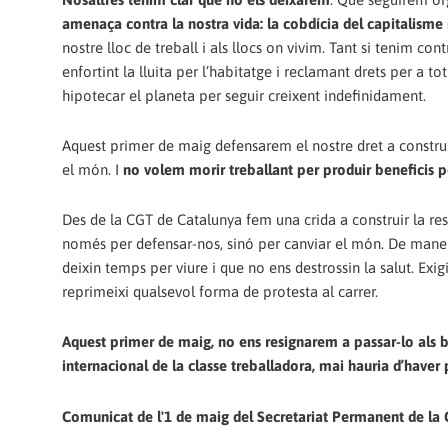
amenaça contra la nostra vida: la cobdícia del capitalisme i
nostre lloc de treball i als llocs on vivim. Tant si tenim c
enfortint la lluita per l’habitatge i reclamant drets per a 
hipotecar el planeta per seguir creixent indefinidament.
Aquest primer de maig defensarem el nostre dret a construir
el món. I
no volem morir treballant per produir beneficis p
Des de la CGT de Catalunya fem una crida a construir la resi
només per defensar-nos, sinó per canviar el món. De maner
deixin temps per viure i que no ens destrossin la salut. Exi
reprimeixi qualsevol forma de protesta al carrer.
Aquest primer de maig, no ens resignarem a passar-lo als ba
internacional de la classe treballadora, mai hauria d’haver p
Comunicat de l'1 de maig del Secretariat Permanent de la