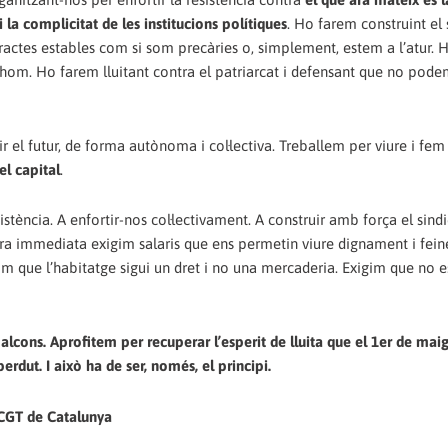
 la complicitat de les institucions polítiques
. Ho farem construint el 
ontractes estables com si som precàries o, simplement, estem a l’atur.
tothom. Ho farem lluitant contra el patriarcat i defensant que no pod
 el futur, de forma autònoma i col·lectiva. Treballem per viure i fem
el capital
.
stència. A enfortir-nos col·lectivament. A construir amb força el sindi
a immediata exigim salaris que ens permetin viure dignament i fein
gim que l’habitatge sigui un dret i no una mercaderia. Exigim que no e
lcons. Aprofitem per recuperar l’esperit de lluita que el 1er de maig
erdut. I això ha de ser, només, el principi.
 CGT de Catalunya