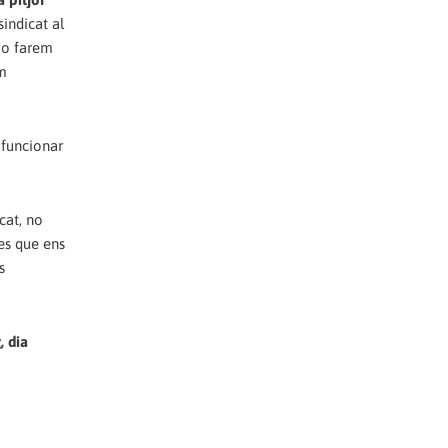
sindicat al
 Ho farem
em
 funcionar
cat, no
es que ens
s
, dia