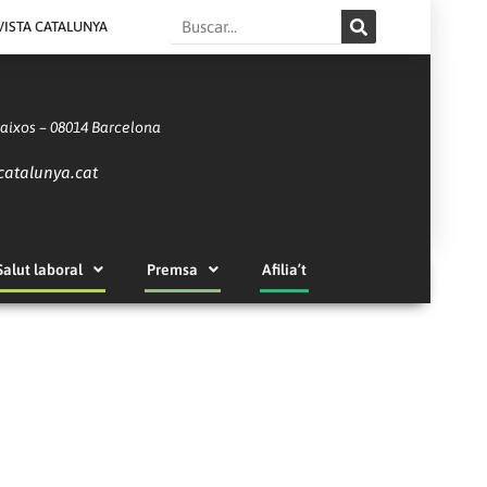
Search
VISTA CATALUNYA
Baixos – 08014 Barcelona
catalunya.cat
Salut laboral
Premsa
Afilia’t