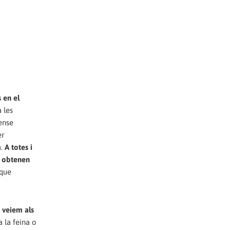
 en el
 les
ense
er
a.
A totes i
ls obtenen
 que
 veiem als
a la feina o