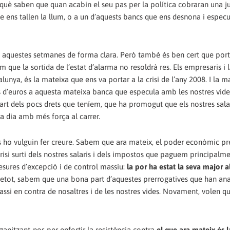
rquè saben que quan acabin el seu pas per la política cobraran una j
e ens tallen la llum, o a un d’aquests bancs que ens desnona i espec
ist aquestes setmanes de forma clara. Però també és ben cert que po
que la sortida de l’estat d’alarma no resoldrà res. Els empresaris i l
lunya, és la mateixa que ens va portar a la crisi de l’any 2008. I la 
ns d’euros a aquesta mateixa banca que especula amb les nostres vide
part dels pocs drets que teníem, que ha promogut que els nostres salar
a dia amb més força al carrer.
 ho vulguin fer creure. Sabem que ara mateix, el poder econòmic pr
risi surti dels nostres salaris i dels impostos que paguem principalmen
esures d’excepció i de control massiu:
la por ha estat la seva major a
retot, sabem que una bona part d’aquestes prerrogatives que han an
passi en contra de nosaltres i de les nostres vides. Novament, volen qu
anitzant-nos per enfortir la resistència contra
el que ara mateix és l