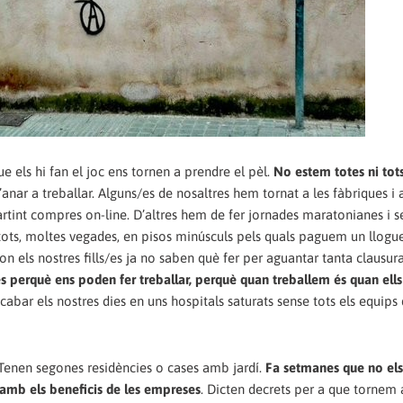
ue els hi fan el joc ens tornen a prendre el pèl.
No estem totes ni tots
ar a treballar. Alguns/es de nosaltres hem tornat a les fàbriques i a
artint compres on-line. D’altres hem de fer jornades maratonianes i s
i tots, moltes vegades, en pisos minúsculs pels quals paguem un llogu
 els nostres fills/es ja no saben què fer per aguantar tanta clausur
s és perquè ens poden fer treballar, perquè quan treballem és quan el
abar els nostres dies en uns hospitals saturats sense tots els equips
l. Tenen segones residències o cases amb jardí.
Fa setmanes que no els
n amb els beneficis de les empreses
. Dicten decrets per a que tornem 