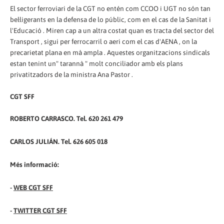
El sector ferroviari de la CGT no entén com CCOO i UGT no són tan
bel·ligerants en la defensa de lo públic, com en el cas de la Sanitat i
l'Educació . Miren cap a un altra costat quan es tracta del sector del
Transport , sigui per ferrocarril o aeri com el cas d'AENA , on la
precarietat plana en mà ampla . Aquestes organitzacions sindicals
estan tenint un" tarannà " molt conciliador amb els plans
privatitzadors de la ministra Ana Pastor .
CGT SFF
ROBERTO CARRASCO. Tel. 620 261 479
CARLOS JULIÁN. Tel. 626 605 018
Més informació:
-
WEB CGT SFF
-
TWITTER CGT SFF