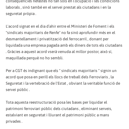
conseqüències nefastes no tan sols en l´ocupació i les condicions
laborals , sinó també en el servei prestat als ciutadans i en la
seguretat pròpia .
L'acord signat en el dia d´ahir entre el Ministeri de Foment i els
"sindicats majoritaris de Renfe" no fa sinó aprofundir més en el
desmantellament i privatització del ferrocarril , donant per
liquidada una empresa pagada amb els diners de tots els ciutadans
. Gràcies a aquest acord vserà venuda al millor postor, això sí,
maquillada perquè no ho sembli.
Per a CGT és indignant que els " sindicats majoritaris " signin un
acord que posa en perill els llocs de treball dels Ferroviaris , la
Seguretat i la vertebració de l'Estat , obviant la veritable funció de
servei públic .
Tota aquesta reestructuració posa les bases per liquidar el
patrimoni ferroviari públic dels ciutadans , eliminant serveis,
estalviant en seguretat i lliurant el patrimoni públic a mans
privades .