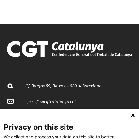
C/ Burgos 59, Baixos – 08014 Barcelona
spccc@
spcgtcatalunya.cat
935 120 481
Privacy on this site
@CGTCatalunya
We collect and process your data on this site to better