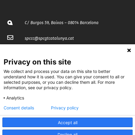
C/ Burgos 59, Baixos – 08014 Barcelona
spccc@
spcgtcatalunya.cat
935 120 481
Privacy on this site
@CGTCatalunya
We collect and process your data on this site to better
understand how it is used. You can give your consent to all or
selected purposes, or you can decline them all. For more
cgtcatalunya
information, see our privacy policy.
CGTCatalunya
Analytics
cgtcatalunya
Consent details
Privacy policy
Accept all
Desenvolupat per
Decline all