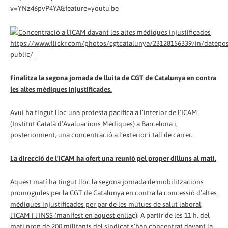
v=YNz46pvP4YA&feature=youtu.be
https://www.flickr.com/photos/cgtcatalunya/23128156339/in/datepos
public/
Finalitza la segona jornada de lluita de CGT de Catalunya en contra
les altes mèdiques injustificades.
Avui ha tingut lloc una protesta pacífica a l’interior de l’ICAM
(Institut Català d’Avaluacions Mèdiques) a Barcelona i,
posteriorment, una concentració a l’exterior i tall de carrer.
La direcció de l’ICAM ha ofert una reunió pel proper dilluns al matí.
Aquest matí ha tingut lloc la segona jornada de mobilitzacions
promogudes per la CGT de Catalunya en contra la concessió d’altes
mèdiques injustificades per par de les mútues de salut laboral,
l’ICAM i l’INSS (
manifest en aquest enllaç
). A partir de les 11 h. del
matí prop de 200 militants del sindicat s’han concentrat davant la