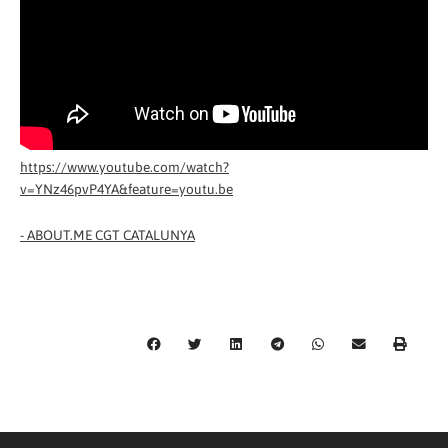
https://www.youtube.com/watch?
v=YNz46pvP4YA&feature=youtu.be
-
ABOUT.ME CGT CATALUNYA