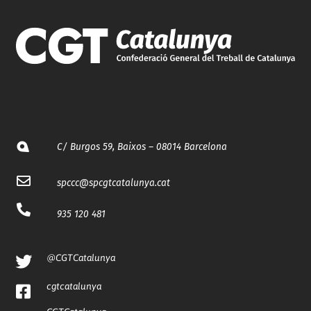
C/ Burgos 59, Baixos – 08014 Barcelona
spccc@
spcgtcatalunya.cat
935 120 481
@CGTCatalunya
cgtcatalunya