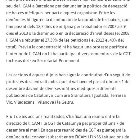
seu de l’ICAM a Barcelona per denunciar la política de denegació
de baixes mèdiques per part d’aquest organisme. Entre les
denúncies hi figuren la disminució de la durada de les baixes, que
han passat dels 12,7 dies de mitjana per treballador el 2007 als 9
dies el 2013 o la disminució en la declaració d’invalideses (el 2008
l’ICAM va rebutjar el 27,39% de les peticions i el 2013 el 40% del
total). Previ a la concentració hi ha hagut una protesta pacífica a
l’interior de l’ICAM on hi ha participat diversos membres de la CGT,
inclosos del seu Secretariat Permanent.
Les accions d’aquest dijous han sigut la continuïtat d’un seguit de
protestes descentralitzades que hi va haver el passat dimarts 1 de
desembre davant de diverses mútues mèdiques a diferents
poblacions de Catalunya, com ara Granollers, Igualada, Terrassa,
Vic, Viladecans i Vilanova i la Geltrú.
Fruit de les accions realitzades, s’ha fixat una reunió entre la
direcció de l’ICAM i la CGT de Catalunya pel proper dilluns 7 de
desembre al matí. En aquesta reunió des de CGT es plantejarà la
denúncia del conveni subscrit entre l’ICAM i l’INSS i situacions de