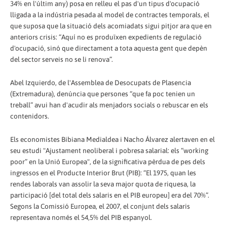
34% en l'últim any) posa en relleu el pas d'un tipus d'ocupació
lligada a la indústria pesada al model de contractes temporals, el
que suposa que la situació dels acomiadats sigui pitjor ara que en
anteriors crisis: “Aquí no es produïxen expedients de regulació
d'ocupació, sinó que directament a tota aquesta gent que depèn
del sector serveis no se li renova”.
Abel Izquierdo, de l'Assemblea de Desocupats de Plasencia
(Extremadura), denúncia que persones “que fa poc tenien un
treball” avui han d'acudir als menjadors socials o rebuscar en els
contenidors.
Els economistes Bibiana Medialdea i Nacho Álvarez alertaven en el
seu estudi "Ajustament neoliberal i pobresa salarial: els “working
poor” en la Unió Europea", de la significativa pèrdua de pes dels
ingressos en el Producte Interior Brut (PIB): “El 1975, quan les
rendes laborals van assolir la seva major quota de riquesa, la
participació [del total dels salaris en el PIB europeu] era del 70%”.
Segons la Comissió Europea, el 2007, el conjunt dels salaris
representava només el 54,5% del PIB espanyol.