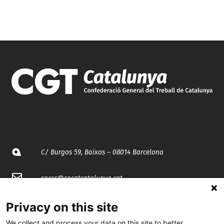
C/ Burgos 59, Baixos – 08014 Barcelona
spccc@
spcgtcatalunya.cat
935 120 481
Privacy on this site
We collect and process your data on this site to better