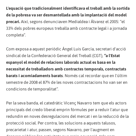
L'equació que tradicionalment identificava el treball amb la sortida
de la pobresa va ser desmantellada amb la implantació del model
precari.
Així, segons denunciaven Medialdea i Álvarez el 2005: “el
33% dels pobres europeus treballa amb contracte legal i a jornada
completa”.
Com exposa a aquest periòdic Ángel Luis García, secretari d'acció
sindical de la Confederació General del Treball (CGT),
“a l'Estat
espanyol el model de relacions laborals actual es basa en la
necessitat de treballadors amb contractes temporals, contractats
barats i acomiadaments barats
. Només cal recordar que en l'últim
semestre de 2008 el 87% de les noves contractacions ho van ser en
condicions de temporalitat”.
Per la seva banda, el catedràtic Vicenç Navarro tem que els actors
principals del credo liberal emprin fórmules per a reduir l'atur que
redundin en noves desregulacions del mercat i en la reducció de la
protecció social. Per contra, les solucions a aquests talusos,
precarietat i atur, passen, segons Navarro, per l'augment en