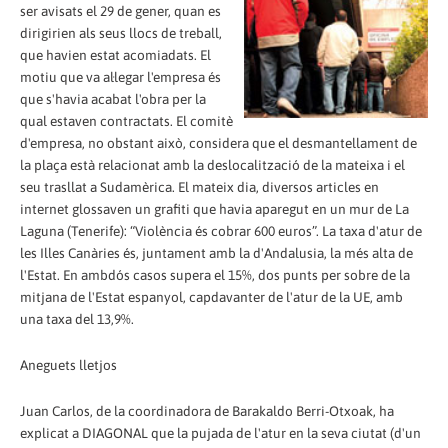
ser avisats el 29 de gener, quan es
dirigirien als seus llocs de treball,
que havien estat acomiadats. El
motiu que va al·legar l'empresa és
que s'havia acabat l'obra per la
qual estaven contractats. El comitè
d'empresa, no obstant això, considera que el desmantellament de
la plaça està relacionat amb la deslocalització de la mateixa i el
seu trasllat a Sudamèrica. El mateix dia, diversos articles en
internet glossaven un grafiti que havia aparegut en un mur de La
Laguna (Tenerife): “Violència és cobrar 600 euros”. La taxa d'atur de
les Illes Canàries és, juntament amb la d'Andalusia, la més alta de
l'Estat. En ambdós casos supera el 15%, dos punts per sobre de la
mitjana de l'Estat espanyol, capdavanter de l'atur de la UE, amb
una taxa del 13,9%.
Aneguets lletjos
Juan Carlos, de la coordinadora de Barakaldo Berri-Otxoak, ha
explicat a DIAGONAL que la pujada de l'atur en la seva ciutat (d'un