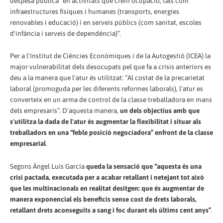
despesa pública “en activitats que crein ocupació, tals com
infraestructures físiques i humanes (transports, energies
renovables i educació) i en serveis públics (com sanitat, escoles
d'infància i serveis de dependència)”.
Per a l'Institut de Ciències Econòmiques i de la Autogestió (ICEA) la
major vulnerabilitat dels desocupats pel que fa a crisis anteriors es
deu a la manera que l'atur és utilitzat: “Al costat de la precarietat
laboral (promoguda per les diferents reformes laborals), l'atur es
converteix en un arma de control de la classe treballadora en mans
dels empresaris”. D'aquesta manera,
un dels objectius amb que
s'utilitza la dada de l'atur és augmentar la flexibilitat i situar als
treballadors en una “feble posició negociadora” enfront de la classe
empresarial
.
Segons Ángel Luis García
queda la sensació que “aquesta és una
crisi pactada, executada per a acabar retallant i netejant tot això
que les multinacionals en realitat desitgen: que és augmentar de
manera exponencial els beneficis sense cost de drets laborals,
retallant drets aconseguits a sang i foc durant els últims cent anys”
.