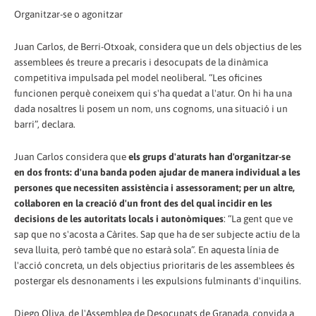
Organitzar-se o agonitzar
Juan Carlos, de Berri-Otxoak, considera que un dels objectius de les
assemblees és treure a precaris i desocupats de la dinàmica
competitiva impulsada pel model neoliberal. “Les oficines
funcionen perquè coneixem qui s'ha quedat a l'atur. On hi ha una
dada nosaltres li posem un nom, uns cognoms, una situació i un
barri”, declara.
Juan Carlos considera que
els grups d'aturats han d'organitzar-se
en dos fronts: d'una banda poden ajudar de manera individual a les
persones que necessiten assistència i assessorament; per un altre,
col·laboren en la creació d'un front des del qual incidir en les
decisions de les autoritats locals i autonòmiques
: “La gent que ve
sap que no s'acosta a Càrites. Sap que ha de ser subjecte actiu de la
seva lluita, però també que no estarà sola”. En aquesta línia de
l'acció concreta, un dels objectius prioritaris de les assemblees és
postergar els desnonaments i les expulsions fulminants d'inquilins.
Diego Oliva, de l'Assemblea de Desocupats de Granada, convida a