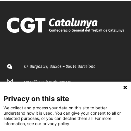
C/ Burgos 59, Baixos – 08014 Barcelona
spccc@
spcgtcatalunya.cat
935 120 481
Privacy on this site
We collect and process your data on this site to better
understand how it is used. You can give your consent to all or
@CGTCatalunya
selected purposes, or you can decline them all. For more
information, see our privacy policy.
cgtcatalunya