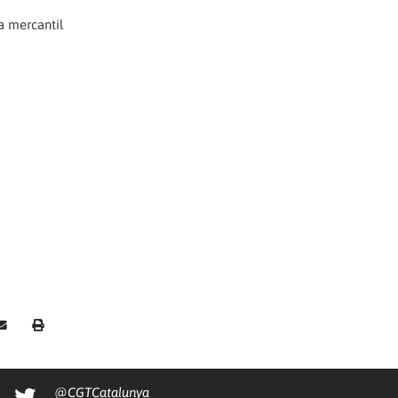
a mercantil
@CGTCatalunya