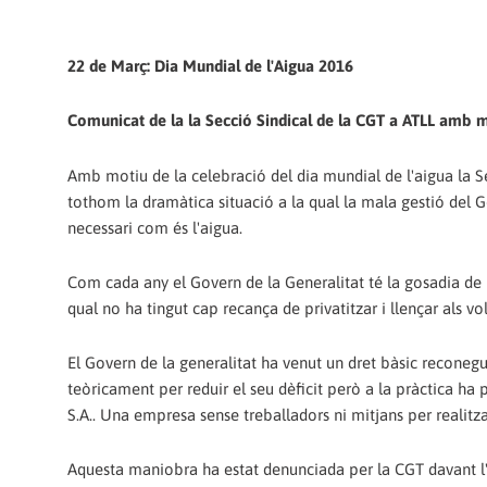
22 de Març: Dia Mundial de l'Aigua 2016
Comunicat de la la Secció Sindical de la CGT a ATLL amb mo
Amb motiu de la celebració del dia mundial de l'aigua la 
tothom la dramàtica situació a la qual la mala gestió del 
necessari com és l'aigua.
Com cada any el Govern de la Generalitat té la gosadia de p
qual no ha tingut cap recança de privatitzar i llençar als vo
El Govern de la generalitat ha venut un dret bàsic recone
teòricament per reduir el seu dèficit però a la pràctica
S.A.. Una empresa sense treballadors ni mitjans per realitza
Aquesta maniobra ha estat denunciada per la CGT davant l'Of