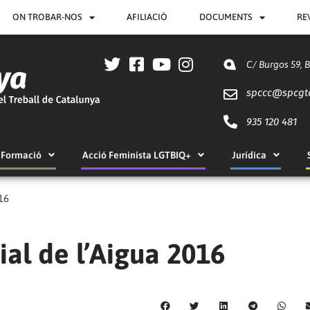
ON TROBAR-NOS
AFILIACIÓ
DOCUMENTS
RE
C/ Burgos 59, 
spccc@
spcgt
935 120 481
Formació
Acció Feminista LGTBIQ+
Jurídica
16
al de l’Aigua 2016