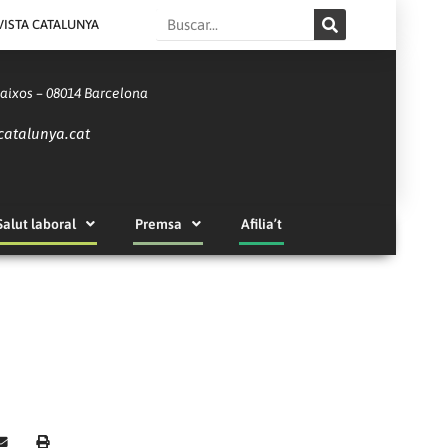
Search
VISTA CATALUNYA
Baixos – 08014 Barcelona
catalunya.cat
Salut laboral
Premsa
Afilia’t