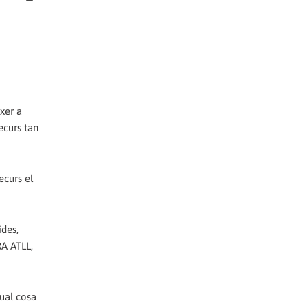
xer a
ecurs tan
ecurs el
ides,
RA ATLL,
qual cosa