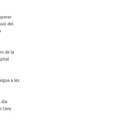
uperar
sió del
a
rn de la
pital
aigua a les
 dia
e l'any