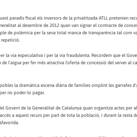
st paradís fiscal els inversors de la privatitzada ATLL pretenien rec
neralitat al desembre de 2012 quan van signar el contracte de conces
s ple de polèmica per la seva total manca de transparència tal com v
repetició.
per la via especulativa i per la via fraudulenta. Recordem que el Gove
e l'aigua per fer més atractiva l'oferta de concessió del servei al ca
i pobles la dramàtica escena diària de families omplint les garrafes d'
 per no poder-lo pagar.
el Govern de la Generalitat de Catalunya quan organitza actes per al
cés a aquest recurs per part de tota la població, i durant la resta d
sfavorida.