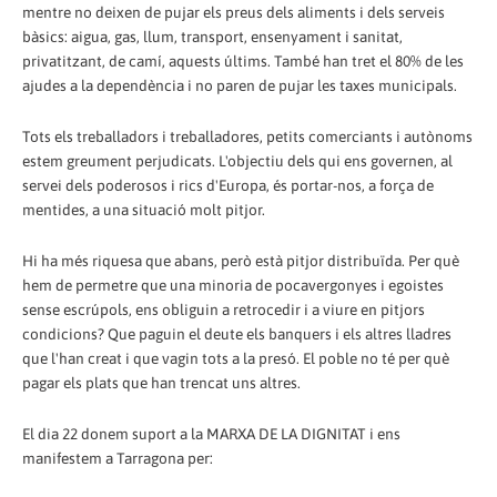
mentre no deixen de pujar els preus dels aliments i dels serveis
bàsics: aigua, gas, llum, transport, ensenyament i sanitat,
privatitzant, de camí, aquests últims. També han tret el 80% de les
ajudes a la dependència i no paren de pujar les taxes municipals.
Tots els treballadors i treballadores, petits comerciants i autònoms
estem greument perjudicats. L'objectiu dels qui ens governen, al
servei dels poderosos i rics d'Europa, és portar-nos, a força de
mentides, a una situació molt pitjor.
Hi ha més riquesa que abans, però està pitjor distribuïda. Per què
hem de permetre que una minoria de pocavergonyes i egoistes
sense escrúpols, ens obliguin a retrocedir i a viure en pitjors
condicions? Que paguin el deute els banquers i els altres lladres
que l'han creat i que vagin tots a la presó. El poble no té per què
pagar els plats que han trencat uns altres.
El dia 22 donem suport a la MARXA DE LA DIGNITAT i ens
manifestem a Tarragona per: