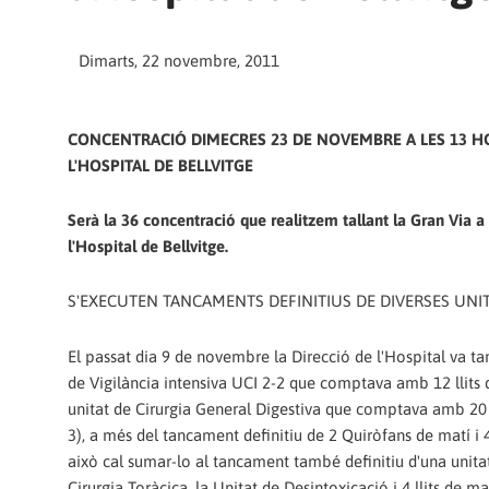
Dimarts, 22 novembre, 2011
CONCENTRACIÓ DIMECRES 23 DE NOVEMBRE A LES 13 H
L'HOSPITAL DE BELLVITGE
Serà la 36 concentració que realitzem tallant la Gran Via a 
l'Hospital de Bellvitge.
S'EXECUTEN TANCAMENTS DEFINITIUS DE DIVERSES UNI
El passat dia 9 de novembre la Direcció de l'Hospital va tan
de Vigilància intensiva UCI 2-2 que comptava amb 12 llits de
unitat de Cirurgia General Digestiva que comptava amb 20 ll
3), a més del tancament definitiu de 2 Quiròfans de matí i 4
això cal sumar-lo al tancament també definitiu d'una unitat
Cirurgia Toràcica, la Unitat de Desintoxicació i 4 llits de ma