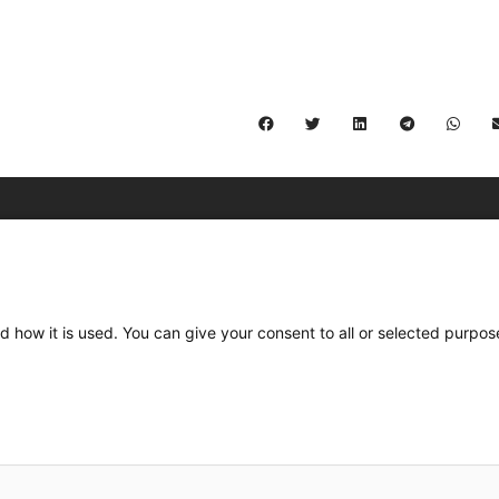
C/ Burgos 59, Baixos – 08014 Barcelona
spccc@
spcgtcatalunya.cat
d how it is used. You can give your consent to all or selected purpos
935 120 481
Desenvolupat per