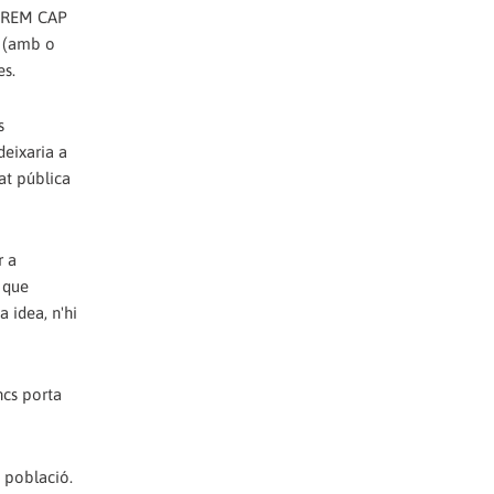
TAREM CAP
 (amb o
es.
s
deixaria a
tat pública
r a
 que
 idea, n'hi
ncs porta
a població.