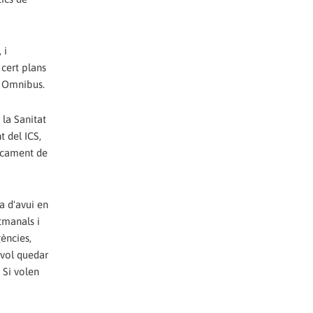
 i
cert plans
i Omnibus.
 la Sanitat
t del ICS,
ancament de
a d'avui en
etmanals i
ències,
 vol quedar
 Si volen