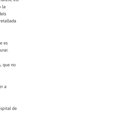
 la
dels
retallada
e es
urar.
s, que no
er a
ospital de