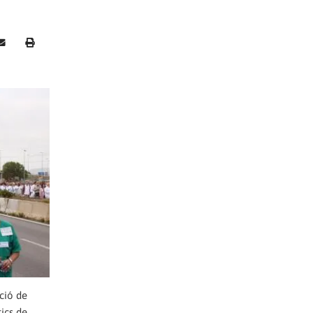
ció de
tics de