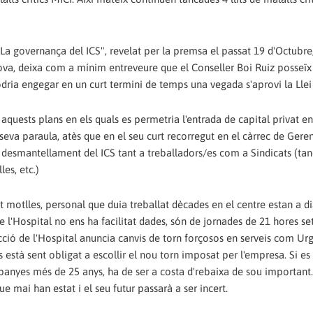
La governança del ICS", revelat per la premsa el passat 19 d'Octubre,
va, deixa com a mínim entreveure que el Conseller Boi Ruiz posseïx 
odria engegar en un curt termini de temps una vegada s'aprovi la Lle
quests plans en els quals es permetria l'entrada de capital privat en
eva paraula, atès que en el seu curt recorregut en el càrrec de Geren
l desmantellament del ICS tant a treballadors/es com a Sindicats (t
es, etc.)
nt motlles, personal que duia treballat dècades en el centre estan a di
ó de l'Hospital no ens ha facilitat dades, són de jornades de 21 hores s
ció de l'Hospital anuncia canvis de torn forçosos en serveis com Urg
s està sent obligat a escollir el nou torn imposat per l'empresa. Si es
mpanyes més de 25 anys, ha de ser a costa d'rebaixa de sou important.
que mai han estat i el seu futur passarà a ser incert.