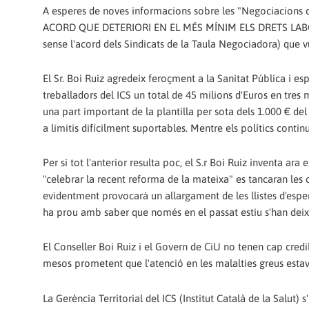
A esperes de noves informacions sobre les "Negociacions
ACORD QUE DETERIORI EN EL MÉS MÍNIM ELS DRETS LABOR
sense l'acord dels Sindicats de la Taula Negociadora) que v
El Sr. Boi Ruiz agredeix feroçment a la Sanitat Pública i es
treballadors del ICS un total de 45 milions d'Euros en tres
una part important de la plantilla per sota dels 1.000 € del 
a limitis difícilment suportables. Mentre els polítics continu
Per si tot l'anterior resulta poc, el S.r Boi Ruiz inventa a
"celebrar la recent reforma de la mateixa" es tancaran les 
evidentment provocarà un allargament de les llistes d'esper
ha prou amb saber que només en el passat estiu s'han deixa
El Conseller Boi Ruiz i el Govern de CiU no tenen cap credi
mesos prometent que l'atenció en les malalties greus estav
La Gerència Territorial del ICS (Institut Català de la Salu