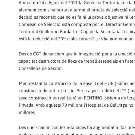
Amb data 24 d'Agost del 2011 la Gerència Territorial de la M
alarmant com s'ha portat a terme el procés de selecció dels 
decisió es reconeix que no es fa ni la prova objectiva ni l'
Comissió de Selecció està composta per: el Director Gerent
Territorial Guillermo Bardají, el Cap de la Secretaria Tècn
està la reducció del 30% d'alts càrrecs?, si s'ha nomenat un 
Des de CGT denunciem que la imaginació per a la creació de
capacitat destructora de llocs de treball essencials en l'aten
Conselleria de Sanitat.
Mentrestant la construcció de la Fase II del HUB (Edifici no
construcció durant tot l'estiu. Per a aquest edifici el ICS (I
seva construcció es realitzarà un RENTING (sistema de llogue
Privada. Amb aquests 70 milions l'Hospital de Bellvitge no
millores.
Des que s'han iniciat les retallades ha augmentat a dos mes
realitzar-se en un termini inferior a un mes, s'estan perllon