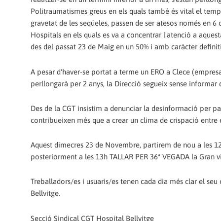
Politraumatismes greus en els quals també és vital el temps 
gravetat de les seqüeles, passen de ser atesos només en 6 ce
Hospitals en els quals es va a concentrar l'atenció a aquest
des del passat 23 de Maig en un 50% i amb caràcter defini
A pesar d'haver-se portat a terme un ERO a Clece (empresa
perllongarà per 2 anys, la Direcció segueix sense informar d
Des de la CGT insistim a denunciar la desinformació per par
contribueixen més que a crear un clima de crispació entre el
Aquest dimecres 23 de Novembre, partirem de nou a les 12
posteriorment a les 13h TALLAR PER 36ª VEGADA la Gran via 
Treballadors/es i usuaris/es tenen cada dia més clar el seu o
Bellvitge.
Secció Sindical CGT Hospital Bellvitge