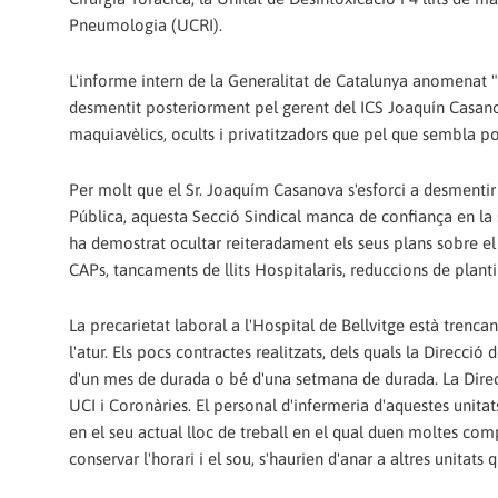
Pneumologia (UCRI).
L'informe intern de la Generalitat de Catalunya anomenat "
desmentit posteriorment pel gerent del ICS Joaquín Casano
maquiavèlics, ocults i privatitzadors que pel que sembla p
Per molt que el Sr. Joaquím Casanova s'esforci a desmentir a
Pública, aquesta Secció Sindical manca de confiança en la s
ha demostrat ocultar reiteradament els seus plans sobre e
CAPs, tancaments de llits Hospitalaris, reduccions de plantill
La precarietat laboral a l'Hospital de Bellvitge està trenca
l'atur. Els pocs contractes realitzats, dels quals la Direcci
d'un mes de durada o bé d'una setmana de durada. La Direc
UCI i Coronàries. El personal d'infermeria d'aquestes unitat
en el seu actual lloc de treball en el qual duen moltes co
conservar l'horari i el sou, s'haurien d'anar a altres unitats 