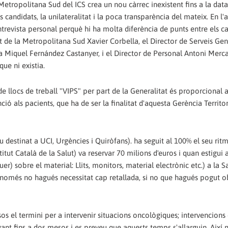
etropolitana Sud del ICS crea un nou càrrec inexistent fins a la data
candidats, la unilateralitat i la poca transparència del mateix. En l'a
entrevista personal perquè hi ha molta diferència de punts entre els ca
 de la Metropolitana Sud Xavier Corbella, el Director de Serveis Gen
ica Miquel Fernández Castanyer, i el Director de Personal Antoni Merc
que ni existia.
 llocs de treball "VIPS" per part de la Generalitat és proporcional a
ció als pacients, que ha de ser la finalitat d'aquesta Gerència Territori
u destinat a UCI, Urgències i Quiròfans). ha seguit al 100% el seu rit
nstitut Català de la Salut) va reservar 70 milions d'euros i quan estigui
r) sobre el material: Llits, monitors, material electrònic etc.) a la S
 només no hagués necessitat cap retallada, si no que hagués pogut o
os el termini per a intervenir situacions oncològiques; intervencions
gant fins a dos mesos i es preveu que aquests temps s'allarguin. Així m