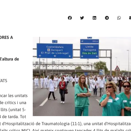
ORES A
l'altura de
TATS
car les unitats
 crítics i una
its (unitat 5-
 de tarda. Tot
 d'Hospitalització de Traumatologia (11-1), una unitat d'Hospitalitza
lalts crítics MICI. Així mateix continuen tancades 4 llits de malalts crí