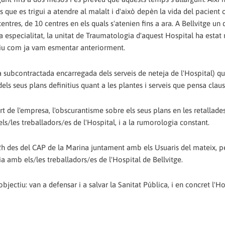
que es trigui a atendre al malalt i d'això depèn la vida del pacient o
ntres, de 10 centres en els quals s'atenien fins a ara. A Bellvitge un 
a especialitat, la unitat de Traumatologia d'aquest Hospital ha estat 
tiu com ja vam esmentar anteriorment.
 subcontractada encarregada dels serveis de neteja de l'Hospital) qu
els seus plans definitius quant a les plantes i serveis que pensa claus
t de l'empresa, l'obscurantisme sobre els seus plans en les retallade
s/les treballadors/es de l'Hospital, i a la rumorologia constant.
h des del CAP de la Marina juntament amb els Usuaris del mateix, p
amb els/les treballadors/es de l'Hospital de Bellvitge.
bjectiu: van a defensar i a salvar la Sanitat Pública, i en concret l'H