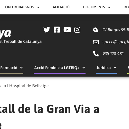
ON TROBAR-NOS
AFILIACIÓ
DOCUMENTS
RE
C/ Burgos 59, 
spccc@
spcgt
935 120 481
Formació
Acció Feminista LGTBIQ+
Jurídica
a a l’Hospital de Bellvitge
all de la Gran Via a
e