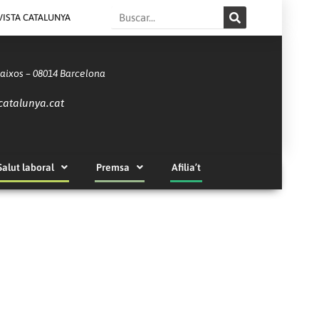
Search
VISTA CATALUNYA
Baixos – 08014 Barcelona
catalunya.cat
Salut laboral
Premsa
Afilia’t