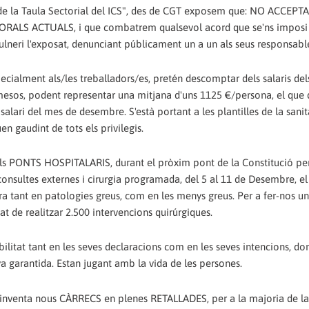
 de la Taula Sectorial del ICS", des de CGT exposem que: NO ACCEP
ALS ACTUALS, i que combatrem qualsevol acord que se'ns imposi
ulneri l'exposat, denunciant públicament un a un als seus responsabl
pecialment als/les treballadors/es, pretén descomptar dels salaris del
 mesos, podent representar una mitjana d'uns 1125 €/persona, el que 
salari del mes de desembre. S'està portant a les plantilles de la sani
en gaudint de tots els privilegis.
ra els PONTS HOSPITALARIS, durant el pròxim pont de la Constitució pe
consultes externes i cirurgia programada, del 5 al 11 de Desembre, el
a tant en patologies greus, com en les menys greus. Per a fer-nos una
t de realitzar 2.500 intervencions quirúrgiques.
bilitat tant en les seves declaracions com en les seves intencions, do
a garantida. Estan jugant amb la vida de les persones.
t) s'inventa nous CÀRRECS en plenes RETALLADES, per a la majoria de l