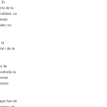
. És
cta de la
ndidats. La
erals
ader; on
 la
al i de la
me de
 acabada la
anitat
btenir
 que han de
ateix, els