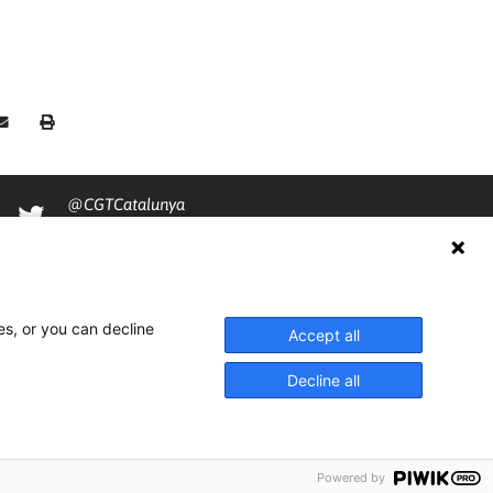
@CGTCatalunya
cgtcatalunya
CGTCatalunya
cgtcatalunya
es, or you can decline
Accept all
Decline all
Powered by