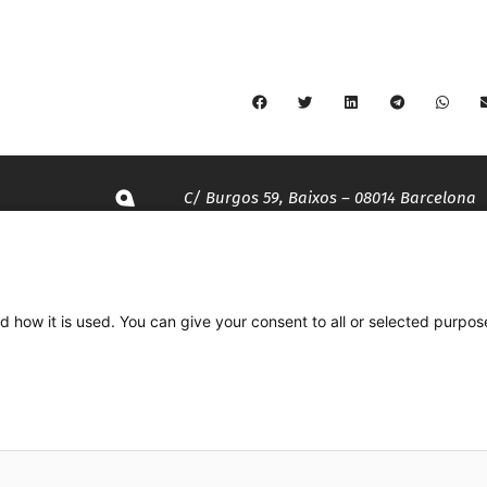
C/ Burgos 59, Baixos – 08014 Barcelona
spccc@
spcgtcatalunya.cat
d how it is used. You can give your consent to all or selected purpos
935 120 481
Desenvolupat per