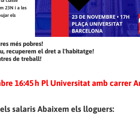
la classe
im 23N i a les
ujar els
ltres més pobres!
, recuperem el dret a l'habitatge!
tres de treball!
re 16:45 h Pl Universitat amb carrer A
ls salaris Abaixem els lloguers: