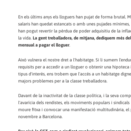
En els últims anys els lloguers han pujat de forma brutal. M
salaris han quedat estancats o amb unes pujades mínimes,
han pogut revertir la pèrdua de poder adquisitiu de la inflac
la vida.
La gent treballadora, de mitjana, dediquem més del
mensual a pagar el lloguer
.
Això vulnera el nostre dret a l'habitatge. Si li sumem l'end
requisits per a accedir a un lloguer o obtenir una hipoteca 
tipus d'interès, ens trobem que l'accés a un habitatge digne
majors problemes per a la classe treballadora.
Davant de la inactivitat de la classe política, i la seva com
l'avarícia dels rendistes, els moviments populars i sindical
moure fitxa i convocar una manifestació multitudinària, el
novembre a Barcelona.