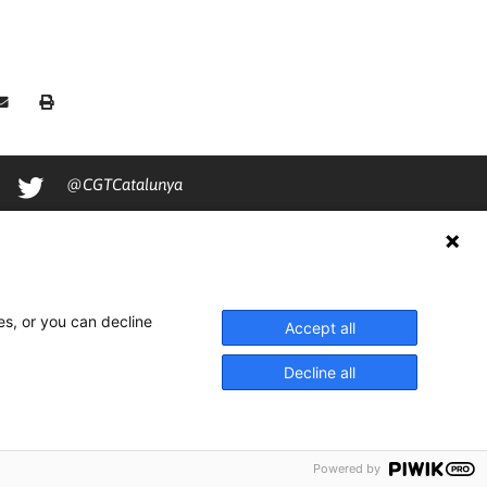
@CGTCatalunya
cgtcatalunya
CGTCatalunya
cgtcatalunya
es, or you can decline
Accept all
Decline all
Powered by