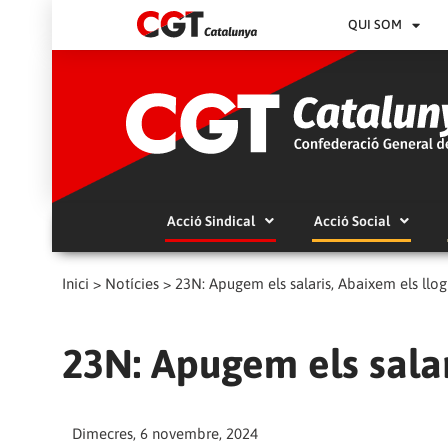
QUI SOM
Acció Sindical
Acció Social
Inici
>
Notícies
>
23N: Apugem els salaris, Abaixem els llog
23N: Apugem els salar
Dimecres, 6 novembre, 2024