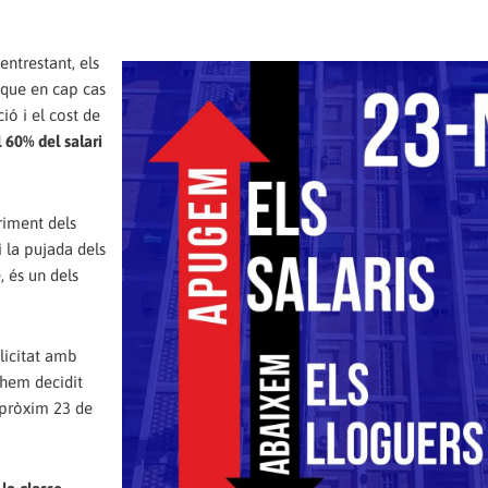
entrestant, els
 que en cap cas
ió i el cost de
 60% del salari
uriment dels
i la pujada dels
, és un dels
plicitat amb
s hem decidit
 pròxim 23 de