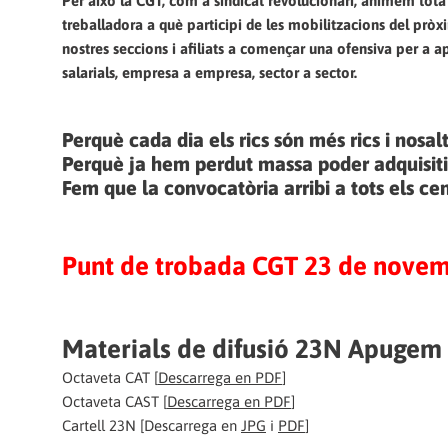
Per això la CGT, com a sindicat revolucionari, animem tota 
treballadora a què participi de les mobilitzacions del pròx
nostres seccions i afiliats a començar una ofensiva per a ap
salarials, empresa a empresa, sector a sector.
Perquè cada dia els rics són més rics i nosa
Perquè ja hem perdut massa poder adquisitiu
Fem que la convocatòria arribi a tots els cen
Punt de trobada CGT 23 de novemb
Materials de difusió 23N Apugem e
Octaveta CAT [
Descarrega en PDF
]
Octaveta CAST [
Descarrega en PDF
]
Cartell 23N [Descarrega en
JPG
i
PDF
]