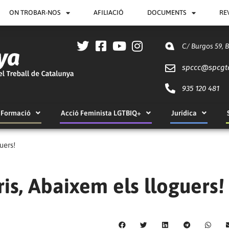
ON TROBAR-NOS
AFILIACIÓ
DOCUMENTS
RE
C/ Burgos 59, 
spccc@
spcgt
935 120 481
Formació
Acció Feminista LGTBIQ+
Jurídica
uers!
is, Abaixem els lloguers!