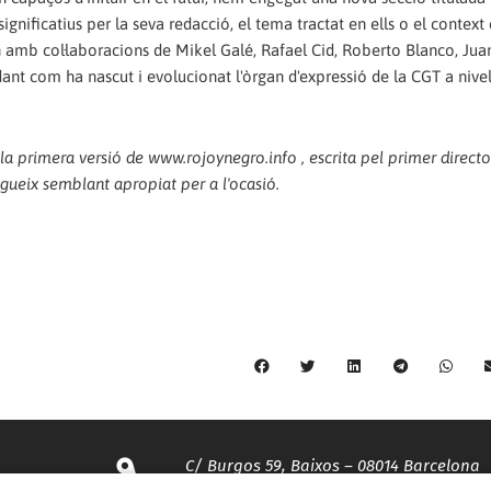
gnificatius per la seva redacció, el tema tractat en ells o el context 
amb col·laboracions de Mikel Galé, Rafael Cid, Roberto Blanco, Juan
rdant com ha nascut i evolucionat l'òrgan d'expressió de la CGT a nivel
 la primera versió de www.rojoynegro.info , escrita pel primer direct
egueix semblant apropiat per a l'ocasió.
C/ Burgos 59, Baixos – 08014 Barcelona