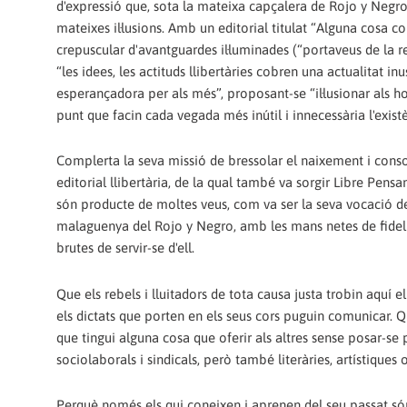
d'expressió que, sota la mateixa capçalera de Rojo y Negro
mateixes il·lusions. Amb un editorial titulat “Alguna cosa c
crepuscular d'avantguardes il·luminades (“portaveus de la re
“les idees, les actituds llibertàries cobren una actualitat 
esperançadora per als més”, proposant-se “il·lusionar als h
punt que facin cada vegada més inútil i innecessària l'existè
Complerta la seva missió de bressolar el naixement i cons
editorial llibertària, de la qual també va sorgir Libre Pens
són producte de moltes veus, com va ser la seva vocació des 
malaguenya del Rojo y Negro, amb les mans netes de fidelita
brutes de servir-se d'ell.
Que els rebels i lluitadors de tota causa justa trobin aquí
els dictats que porten en els seus cors puguin comunicar. Qu
que tingui alguna cosa que oferir als altres sense posar-se 
sociolaborals i sindicals, però també literàries, artístiques 
Perquè només els qui coneixen i aprenen del seu passat són