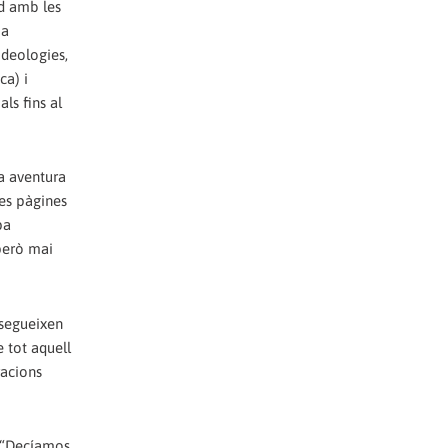
id amb les
ia
ideologies,
ca) i
ls fins al
a aventura
ves pàgines
pa
 però mai
 segueixen
e tot aquell
racions
a “Decíamos