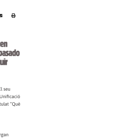
El seu
'Unificació
itulat “Què
òrgan