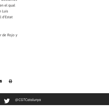
en el qual
 Luis
l d'Estat
or de Rojo y
@CGTCatalunya
cgtcatalunya