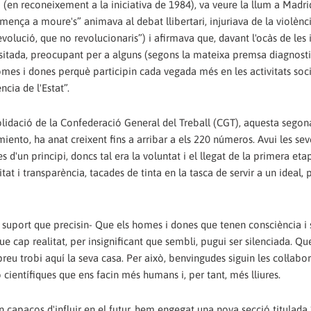
 (en reconeixement a la iniciativa de 1984), va veure la llum a Madr
omença a moure's” animava al debat llibertari, injuriava de la violènc
volució, que no revolucionaris”) i afirmava que, davant l'ocàs de les 
inusitada, preocupant per a alguns (segons la mateixa premsa diagnosti
omes i dones perquè participin cada vegada més en les activitats socia
ncia de l'Estat”.
olidació de la Confederació General del Treball (CGT), aquesta segon
amiento, ha anat creixent fins a arribar a els 220 números. Avui les se
d'un principi, doncs tal era la voluntat i el llegat de la primera eta
t i transparència, tacades de tinta en la tasca de servir a un ideal,
 el suport que precisin- Que els homes i dones que tenen consciència i
e cap realitat, per insignificant que sembli, pugui ser silenciada. Qu
preu trobi aquí la seva casa. Per això, benvingudes siguin les col·labo
o científiques que ens facin més humans i, per tant, més lliures.
 capaços d'influir en el futur, hem engegat una nova secció titulad