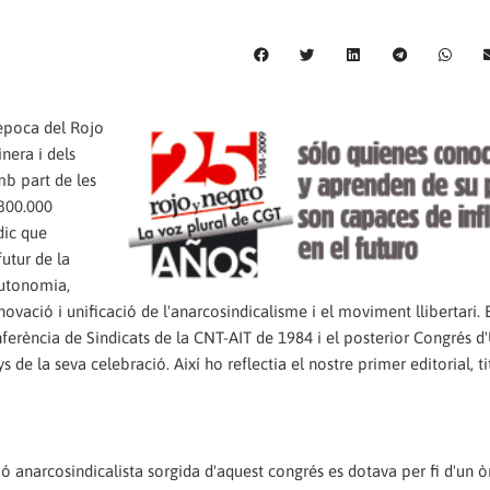
època del Rojo
nera i dels
mb part de les
 300.000
dic que
futur de la
(autonomia,
renovació i unificació de l'anarcosindicalisme i el moviment llibertari. 
nferència de Sindicats de la CNT-AIT de 1984 i el posterior Congrés d
e la seva celebració. Així ho reflectia el nostre primer editorial, t
ió anarcosindicalista sorgida d'aquest congrés es dotava per fi d'un 