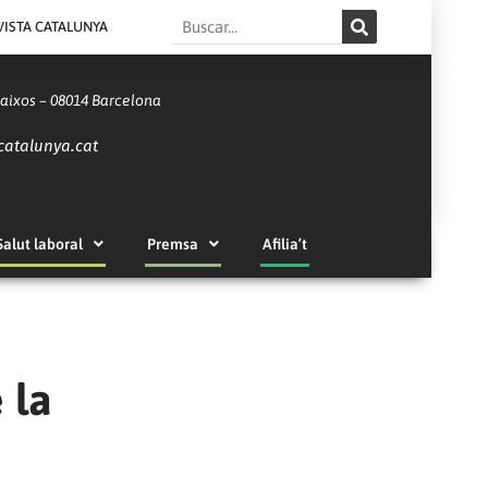
Search
VISTA CATALUNYA
Baixos – 08014 Barcelona
catalunya.cat
Salut laboral
Premsa
Afilia’t
 la