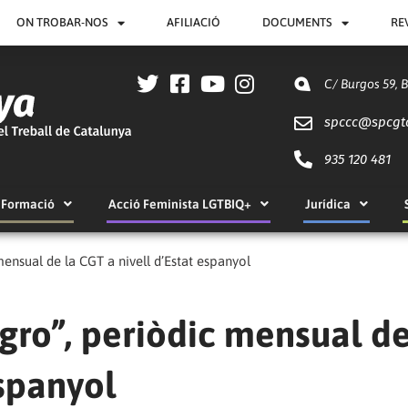
ON TROBAR-NOS
AFILIACIÓ
DOCUMENTS
RE
C/ Burgos 59, 
spccc@
spcgt
935 120 481
Formació
Acció Feminista LGTBIQ+
Jurídica
ensual de la CGT a nivell d’Estat espanyol
gro”, periòdic mensual de
espanyol