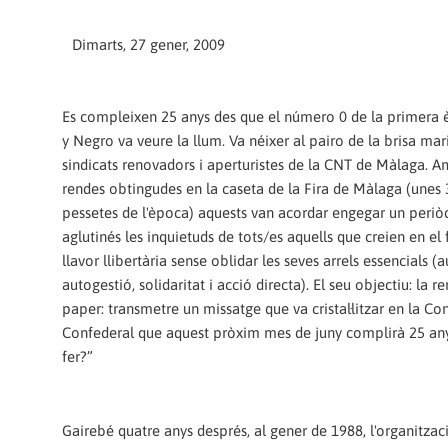
Dimarts, 27 gener, 2009
Es compleixen 25 anys des que el número 0 de la primera 
y Negro va veure la llum. Va néixer al pairo de la brisa mari
sindicats renovadors i aperturistes de la CNT de Màlaga. A
rendes obtingudes en la caseta de la Fira de Màlaga (unes
pessetes de l'època) aquests van acordar engegar un periò
aglutinés les inquietuds de tots/es aquells que creien en el 
llavor llibertària sense oblidar les seves arrels essencials 
autogestió, solidaritat i acció directa). El seu objectiu: la 
paper: transmetre un missatge que va cristal·litzar en la Co
Confederal que aquest pròxim mes de juny complirà 25 anys d
fer?”
Gairebé quatre anys després, al gener de 1988, l'organitzac