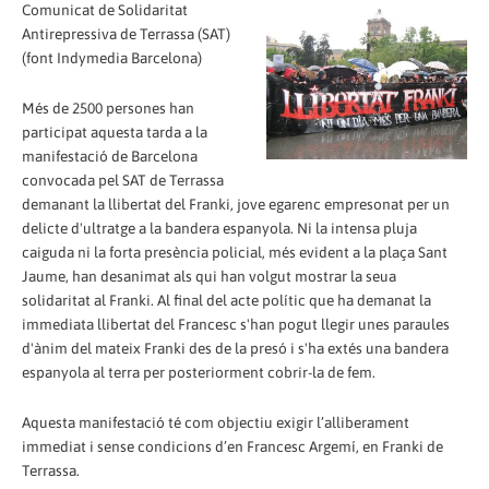
Comunicat de Solidaritat
Antirepressiva de Terrassa (SAT)
(font Indymedia Barcelona)
Més de 2500 persones han
participat aquesta tarda a la
manifestació de Barcelona
convocada pel SAT de Terrassa
demanant la llibertat del Franki, jove egarenc empresonat per un
delicte d'ultratge a la bandera espanyola. Ni la intensa pluja
caiguda ni la forta presència policial, més evident a la plaça Sant
Jaume, han desanimat als qui han volgut mostrar la seua
solidaritat al Franki. Al final del acte polític que ha demanat la
immediata llibertat del Francesc s'han pogut llegir unes paraules
d'ànim del mateix Franki des de la presó i s'ha extés una bandera
espanyola al terra per posteriorment cobrir-la de fem.
Aquesta manifestació té com objectiu exigir l’alliberament
immediat i sense condicions d’en Francesc Argemí, en Franki de
Terrassa.