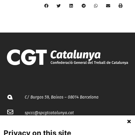
C/ Burgos 59, Baixos – 08014 Barcelona
spccc@
spcgtcatalunya.cat
935 120 481
Privacy on this site