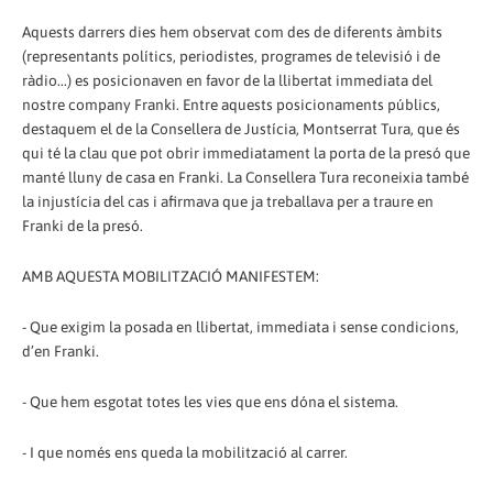
Aquests darrers dies hem observat com des de diferents àmbits
(representants polítics, periodistes, programes de televisió i de
ràdio...) es posicionaven en favor de la llibertat immediata del
nostre company Franki. Entre aquests posicionaments públics,
destaquem el de la Consellera de Justícia, Montserrat Tura, que és
qui té la clau que pot obrir immediatament la porta de la presó que
manté lluny de casa en Franki. La Consellera Tura reconeixia també
la injustícia del cas i afirmava que ja treballava per a traure en
Franki de la presó.
AMB AQUESTA MOBILITZACIÓ MANIFESTEM:
- Que exigim la posada en llibertat, immediata i sense condicions,
d’en Franki.
- Que hem esgotat totes les vies que ens dóna el sistema.
- I que només ens queda la mobilització al carrer.