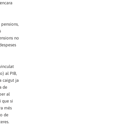
 encara
 pensions,
ó
pensions no
 despeses
vinculat
o) al PIB,
 caigut ja
a de
per al
i que si
ara més
 o de
eres.