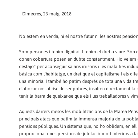
Dimecres, 23 maig, 2018
No estem en venda, ni el nostre futur ni les nostres pension
Som persones i tenim dignitat. I tenim el dret a viure. Són 
donen cobertura posen en dubte constantment. Ho veiem cada
destajo” per aconseguir salaris irrisoris i les malalties in
bàsica com l’habitatge, un dret que el capitalisme i els dif
una minoria. I també ho patim després de tota una vida tr
d’abocar-nos al risc de ser pobres, insulten directament la 
tenir la barra de queixar-se que els i les treballadores vivi
Aquests darrers mesos les mobilitzacions de la Marea Pension
principals atacs que patim la immensa majoria de la poblac
pensions públiques. Un sistema que, no ho oblidem, en ell m
proporcionat unes pensions de jubilació molt inferiors a l