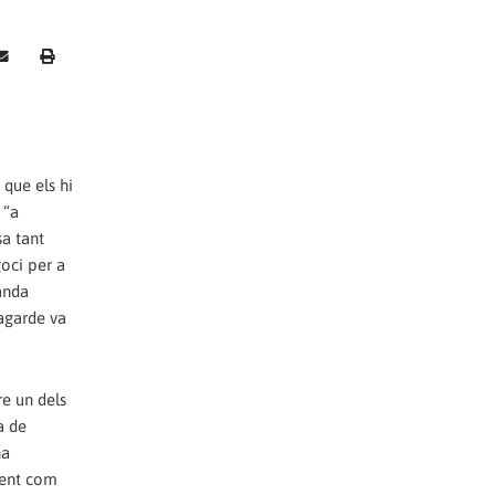
 que els hi
 “a
sa tant
goci per a
anda
Lagarde va
re un dels
a de
ha
ient com