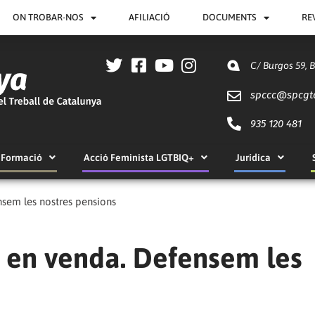
ON TROBAR-NOS
AFILIACIÓ
DOCUMENTS
RE
C/ Burgos 59, 
spccc@
spcgt
935 120 481
Formació
Acció Feminista LGTBIQ+
Jurídica
sem les nostres pensions
 en venda. Defensem les