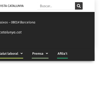
Search
VISTA CATALUNYA
Baixos – 08014 Barcelona
catalunya.cat
Salut laboral
Premsa
Afilia’t