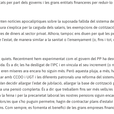
cats per part dels governs i les grans entitats financeres per reduir-lo
ten notícies apocalíptiques sobre la suposada fallida del sistema de
a s’explica per la caiguda dels salaris, les exempcions de cotitzaci
ies de diners al sector privat. Alhora, tampoc ens diuen per què les 
estat, de manera similar a la sanitat o l’ensenyament (o, fins i tot,
at quiets. Recentment hem experimentat com el govern del PP ha des
da. És a dir, les ha deslligat de l’IPC i en vincula el seu increment (o n
 eren míseres ara encara ho siguin més. Però aquesta pluja, a més, ha
ctar amb CCOO i UGT i les diferents patronals una reforma del sistem
n decidir allargar l’edat de jubilació, allargar la base de cotització 
 a una pensió complerta. És a dir: que treballem fins ser més vells/es 
 la feina i per la precarietat laboral les nostres pensions siguin enc
ors/es que s’ho puguin permetre, hagin de contractar plans d’estalvi
ans. Com sempre, es fomenta el benefici de les grans empreses financ