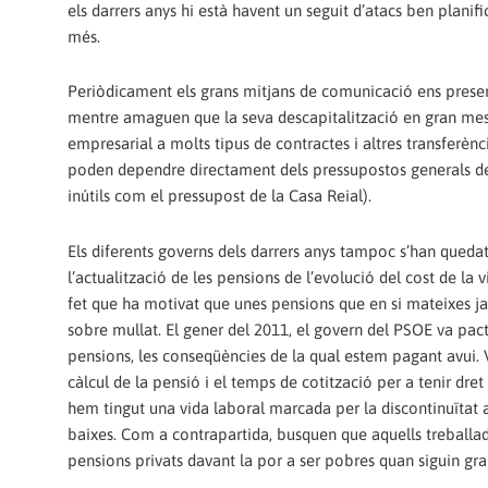
els darrers anys hi està havent un seguit d’atacs ben planifi
més.
Periòdicament els grans mitjans de comunicació ens presen
mentre amaguen que la seva descapitalització en gran mesur
empresarial a molts tipus de contractes i altres transferènc
poden dependre directament dels pressupostos generals de l’
inútils com el pressupost de la Casa Reial).
Els diferents governs dels darrers anys tampoc s’han qued
l’actualització de les pensions de l’evolució del cost de la vi
fet que ha motivat que unes pensions que en si mateixes ja
sobre mullat. El gener del 2011, el govern del PSOE va pa
pensions, les conseqüències de la qual estem pagant avui. Va
càlcul de la pensió i el temps de cotització per a tenir dret
hem tingut una vida laboral marcada per la discontinuïtat a
baixes. Com a contrapartida, busquen que aquells treballad
pensions privats davant la por a ser pobres quan siguin gr