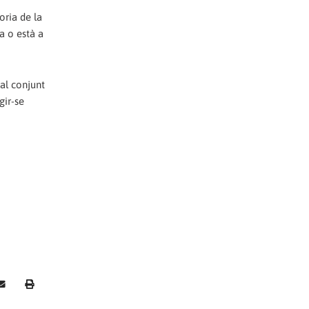
oria de la
a o està a
 al conjunt
gir-se