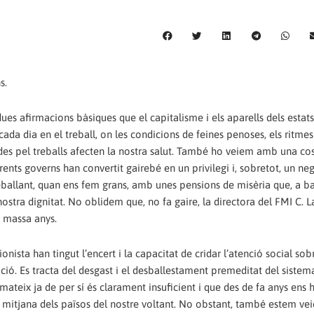
s.
dues afirmacions bàsiques que el capitalisme i els aparells dels estats
 dia en el treball, on les condicions de feines penoses, els ritmes
duïdes pel treballs afecten la nostra salut. També ho veiem amb una co
erents governs han convertit gairebé en un privilegi i, sobretot, un ne
eballant, quan ens fem grans, amb unes pensions de misèria que, a b
nostra dignitat. No oblidem que, no fa gaire, la directora del FMI C. 
m massa anys.
ista han tingut l’encert i la capacitat de cridar l’atenció social sob
ió. Es tracta del desgast i el desballestament premeditat del sistem
ateix ja de per sí és clarament insuficient i que des de fa anys ens 
a mitjana dels països del nostre voltant. No obstant, també estem ve