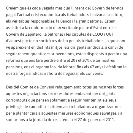
Creiem que és cada vegada mes clar l'intent del Govern de fer-nos
pagar l'actual crisi econòmica als treballadors i salvar al seu torn,
als veritables responsables, la Banca i la gran patronal. Estem
assistint a la conformació d'un veritable pacte d'Estat entre el
Govern de Zapatero, la patronal i les cúpules de CCOO i UGT, i
d'aquest pacte no sortirà res de bo per als treballadors, ja que com
ve apareixent en distints mitjos, els dirigents sindicals, a canvi de
seguir rebent quantioses subvencions, estan disposats a pactar una
reforma que ens farà perdre entre el 20 i el 30% de les nostres
pensions, ens allargaran la vida laboral fins als 67 anys i afebliran la
nostra força sindical a l'hora de negociar els convenis.
Des del Comitè de Conveni rebutgem amb totes les nostres forces
aquestes negociacions secretes dutes endavant per dirigents
corromputs que pensen solament a seguir mantenint els seus
privilegis de camarilla, i cridem als treballadors a organitzar-nos
per a plantar cara a aquestes mesures econòmiques salvatges, i a
sumar-nos a la jornada de resistència el 27 de gener del 2011.