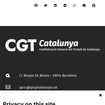
C/ Burgos 59, Baixos – 08014 Barcelona
spccc@
spcgtcatalunya.cat
935 120 481
Privacy on this site