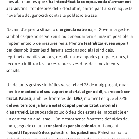
més alarmant és que s
'ha intensificat la compravenda d'armament
a Israel
fins i tot després del 7 d'octubre, participant així en aquesta
nova fase del genocidi contra la població a Gaza.
Davant d'aquesta situació d'
urgència extrema
, el Govern fa gestos
simbòlics que no serveixen sinó per endarrerir el màxim possible la
implementació de mesures reals. Mentre
teatralitza el seu suport
per desmobilitzar les diferents accions socials i sindicals,
reprimeix manifestacions, desallotja acampades pro-palestines, i
recorre a infiltrar les forces repressives dins dels moviments
socials.
Un de tants gestos simbòlics va ser el del 28 de maig passat, quan,
mentre
mantenia el seu suport material al genocidi
, va
reconèixer
l'Estat Palestí
, amb les fronteres del
1967
, moment en què el 78
%
del seu territori ja havia estat ocupat per un Estat colonial i
d'apartheid
. La suposada solució dels dos estats és impossible en
un context en què Israel, l'únic estat sense fronteres definides del
món, segueix en una
constant expansió colonial
mitjançant
l’
espoli i l'opressió dels palestins i les palestines
. Palestina no pot