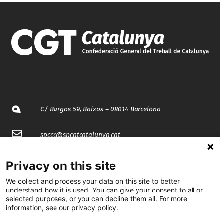
C/ Burgos 59, Baixos – 08014 Barcelona
spccc@
spcgtcatalunya.cat
935 120 481
Privacy on this site
We collect and process your data on this site to better
@CGTCatalunya
understand how it is used. You can give your consent to all or
selected purposes, or you can decline them all. For more
information, see our privacy policy.
cgtcatalunya