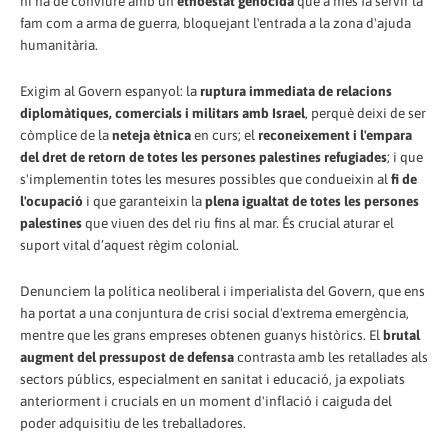
ni ha de conviure amb un
etnoestat genocida
que a més fa servir la
fam com a arma de guerra, bloquejant l'entrada a la zona d'ajuda
humanitària.
Exigim al Govern espanyol: la
ruptura immediata de relacions
diplomàtiques, comercials i militars amb Israel
, perquè deixi de ser
còmplice de la
neteja ètnica
en curs; el
reconeixement i l'empara
del dret de retorn de totes les persones palestines refugiades
; i que
s'implementin totes les mesures possibles que condueixin al
fi de
l'ocupació
i que garanteixin la
plena igualtat de totes les persones
palestines
que viuen des del riu fins al mar. És crucial aturar el
suport vital d’aquest règim colonial.
Denunciem la política neoliberal i imperialista del Govern, que ens
ha portat a una conjuntura de crisi social d'extrema emergència,
mentre que les grans empreses obtenen guanys històrics. El
brutal
augment del pressupost de defensa
contrasta amb les retallades als
sectors públics, especialment en sanitat i educació, ja expoliats
anteriorment i crucials en un moment d'inflació i caiguda del
poder adquisitiu de les treballadores.