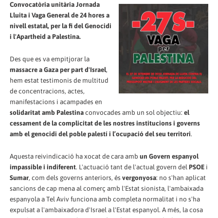
Convocatòria unitària Jornada
Lluita i Vaga General de 24 hores a
nivell estatal, per la fi del Genocidi
i l'Apartheid a Palestina.
Des que es va empitjorar la
massacre a Gaza per part d'Israel
,
hem estat testimonis de multitud
de concentracions, actes,
manifestacions i acampades en
solidaritat amb Palestina
convocades amb un sol objectiu:
el
cessament de la complicitat de les nostres institucions i governs
amb el genocidi del poble palestí i l’ocupació del seu territori
.
Aquesta reivindicació ha xocat de cara amb
un Govern espanyol
impassible i indiferent
. L'actuació tant de l'actual govern del
PSOE
i
Sumar
, com dels governs anteriors, és
vergonyosa
: no s'han aplicat
sancions de cap mena al comerç amb l'Estat sionista, l'ambaixada
espanyola a Tel Aviv funciona amb completa normalitat i no s'ha
expulsat a l'ambaixadora d'Israel a l'Estat espanyol. A més, la cosa