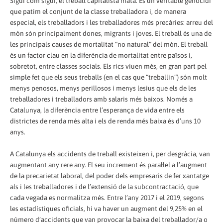
Sigui com sigui, el treball capitalista mata. És un veritable genocidi
que patim el conjunt de la classe treballadora i, de manera
especial, els treballadors i les treballadores més precàries: arreu del
món són principalment dones, migrants i joves. El treball és una de
les principals causes de mortalitat “no natural” del món. El treball
és un factor clau en la diferència de mortalitat entre països i,
sobretot, entre classes socials. Els rics viuen més, en gran part pel
simple fet que els seus treballs (en el cas que “treballin”) són molt
menys penosos, menys perillosos i menys lesius que els de les
treballadores i treballadors amb salaris més baixos. Només a
Catalunya, la diferència entre l’esperança de vida entre els
districtes de renda més alta i els de renda més baixa és d’uns 10
anys.
A Catalunya els accidents de treball existeixen i, per desgràcia, van
augmentant any rere any. El seu increment és paral·lel a l’augment
de la precarietat laboral, del poder dels empresaris de fer xantatge
als i les treballadores i de l’extensió de la subcontractació, que
cada vegada es normalitza més. Entre l’any 2017 i el 2019, segons
les estadístiques oficials, hi va haver un augment del 9,25% en el
número d’accidents que van provocar la baixa del treballador/a o