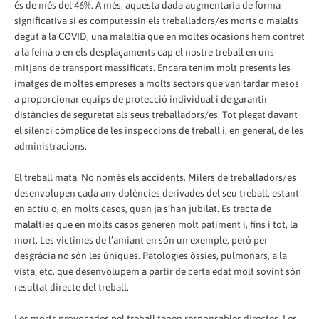
és de més del 46%. A més, aquesta dada augmentaria de forma
significativa si es computessin els treballadors/es morts o malalts
degut a la COVID, una malaltia que en moltes ocasions hem contret
a la feina o en els desplaçaments cap el nostre treball en uns
mitjans de transport massificats. Encara tenim molt presents les
imatges de moltes empreses a molts sectors que van tardar mesos
a proporcionar equips de protecció individual i de garantir
distàncies de seguretat als seus treballadors/es. Tot plegat davant
el silenci còmplice de les inspeccions de treball i, en general, de les
administracions.
El treball mata. No només els accidents. Milers de treballadors/es
desenvolupen cada any dolències derivades del seu treball, estant
en actiu o, en molts casos, quan ja s’han jubilat. Es tracta de
malalties que en molts casos generen molt patiment i, fins i tot, la
mort. Les víctimes de l’amiant en són un exemple, però per
desgràcia no són les úniques. Patologies òssies, pulmonars, a la
vista, etc. que desenvolupem a partir de certa edat molt sovint són
resultat directe del treball.
Les morts provocades pel treball tenen responsables directes. Les