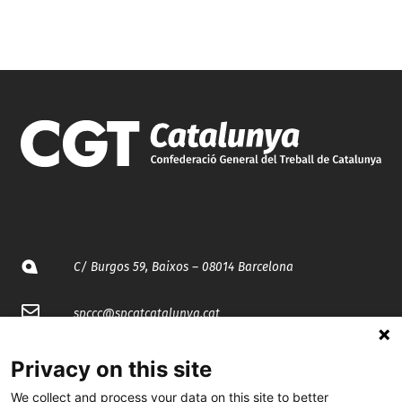
C/ Burgos 59, Baixos – 08014 Barcelona
spccc@
spcgtcatalunya.cat
935 120 481
Privacy on this site
We collect and process your data on this site to better