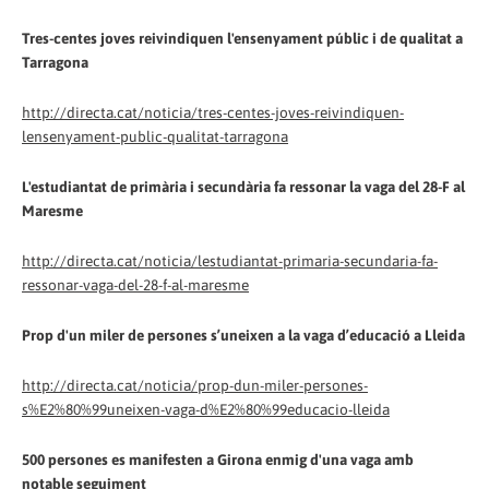
Tres-centes joves reivindiquen l'ensenyament públic i de qualitat a
Tarragona
http://directa.cat/noticia/tres-centes-joves-reivindiquen-
lensenyament-public-qualitat-tarragona
L'estudiantat de primària i secundària fa ressonar la vaga del 28-F al
Maresme
http://directa.cat/noticia/lestudiantat-primaria-secundaria-fa-
ressonar-vaga-del-28-f-al-maresme
Prop d'un miler de persones s’uneixen a la vaga d’educació a Lleida
http://directa.cat/noticia/prop-dun-miler-persones-
s%E2%80%99uneixen-vaga-d%E2%80%99educacio-lleida
500 persones es manifesten a Girona enmig d'una vaga amb
notable seguiment