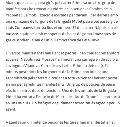
Abans que la capçalera girés pel carrer Princesa un altre grup de
manifestants ha trencat els vidres de la seu de la Cambra de la
Propietat. La mobilització escortada per davant i per darrera amb
una quinzena de furgons de la Brigada Mòbil passa pel passeig de
Lluis Companys i arriba fins el número 35 del carrer Nàpols, on els
mossos equipats amb escopetes de bales de goma i màscares de
gas custodien la seu d'Unió Democràtica de Catalunya.
Diversos manifestants han llançat pedres i han creuat contenidors
al carrer Nàpols i els Mossos han iniciat una càrrega en direcció a
l'avinguda Vilanova. Corredisses i crits. Primera detenció. Els
minuts posteriors les furgonetes de la Brimo han iniciat una
escombrada pels carrers circulant a tota velocitat i baixant porra
en mà per agredir les manifestants. Un grup de policies de paisà
efectuen altres dues detencions. Una de les unitats de la Brigada
Mòbil ha entrat a l'estació de Metro de l'Arc de Triomf i n'han sortit
en uns minuts. Un fotògraf degudament acreditat és agredit per un
agent.
A Lleida són un miler de persones les que s'han manifestat en el