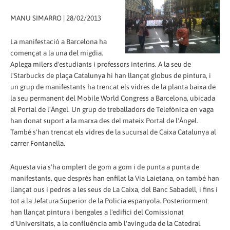
MANU SIMARRO | 28/02/2013
La manifestació a Barcelona ha
començat a la una del migdia.
Aplega milers d'estudiants i professors interins. A la seu de
l'Starbucks de plaça Catalunya hi han llançat globus de pintura, i
un grup de manifestants ha trencat els vidres de la planta baixa de
la seu permanent del Mobile World Congress a Barcelona, ubicada
al Portal de l'Àngel. Un grup de treballadors de Telefónica en vaga
han donat suport a la marxa des del mateix Portal de l'Àngel.
També s'han trencat els vidres de la sucursal de Caixa Catalunya al
carrer Fontanella.
Aquesta via s'ha omplert de gom a gom i de punta a punta de
manifestants, que després han enfilat la Via Laietana, on també han
llançat ous i pedres a les seus de La Caixa, del Banc Sabadell, i fins i
tot a la Jefatura Superior de la Policia espanyola. Posteriorment
han llançat pintura i bengales a l'edifici del Comissionat
d'Universitats, a la confluència amb l'avinguda de la Catedral.