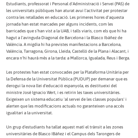
Estudiants, professorat i Personal d'Administració i Servei (PAS) de
les universitats públiques han aturat avui l'activitat per protestar
contra les retallades en educació. Les primeres hores d'aquesta
jornada han estat marcades per alguns incidents, com les
barricades que s'han vist a la UAB, i talls viaris, com els que hi ha
hagut a l'avinguda Diagonal de Barcelona i la Blasco Ibáñez de
València. A migdia hi ha previstes manifestacions a Barcelona,
València, Tarragona, Girona, Lleida, Castelló de la Plana i Alacant, i
encara n'hi haurà més a la tarda: a Mallorca, Igualada, Reus i Berga.
Les protestes han estat convocades per la Plataforma Unitària per
la Defensa de la Universitat Pública (PUDUP) per demanar que es
derogui la nova llei d'educació espanyola, es destitueixi del
ministre José Ignacio Wert, i es retirin les taxes universitàries.
Exigeixen un sistema educatiu 'al servei de les classes populars' i
alerten que les modificacions actuals no garanteixen una accés
igualitari a la universitat.
Un grup d'estudiants ha tallat aquest matí el trànsit a les zones
universitàries de Blasco IBáñez i el Campus dels Tarongers de