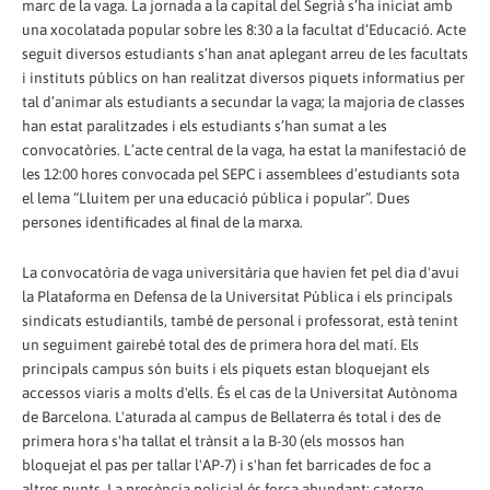
marc de la vaga. La jornada a la capital del Segrià s’ha iniciat amb
una xocolatada popular sobre les 8:30 a la facultat d‘Educació. Acte
seguit diversos estudiants s’han anat aplegant arreu de les facultats
i instituts públics on han realitzat diversos piquets informatius per
tal d’animar als estudiants a secundar la vaga; la majoria de classes
han estat paralitzades i els estudiants s’han sumat a les
convocatòries. L’acte central de la vaga, ha estat la manifestació de
les 12:00 hores convocada pel SEPC i assemblees d’estudiants sota
el lema “Lluitem per una educació pública i popular”. Dues
persones identificades al final de la marxa.
La convocatòria de vaga universitària que havien fet pel dia d'avui
la Plataforma en Defensa de la Universitat Pública i els principals
sindicats estudiantils, també de personal i professorat, està tenint
un seguiment gairebé total des de primera hora del matí. Els
principals campus són buits i els piquets estan bloquejant els
accessos viaris a molts d'ells. És el cas de la Universitat Autònoma
de Barcelona. L'aturada al campus de Bellaterra és total i des de
primera hora s'ha tallat el trànsit a la B-30 (els mossos han
bloquejat el pas per tallar l'AP-7) i s'han fet barricades de foc a
altres punts. La presència policial és força abundant: catorze