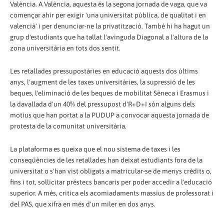
València. A València, aquesta és la segona jornada de vaga, que va
començar ahir per exigir 'una universitat pública, de qualitat i en
valencià' i per denunciar-ne la privatització. També hi ha hagut un
grup d'estudiants que ha tallat l'avinguda Diagonal a l'altura de la
zona universitària en tots dos sentit.
Les retallades pressupostàries en educació aquests dos últims
anys, l'augment de les taxes universitàries, la supressió de les
beques, l'eliminació de les beques de mobilitat Sèneca i Erasmus i
la davallada d'un 40% del pressupost d'R+D+I són alguns dels
motius que han portat a la PUDUP a convocar aquesta jornada de
protesta de la comunitat universitària.
La plataforma es queixa que el nou sistema de taxes i les
conseqüències de les retallades han deixat estudiants fora de la
universitat o s'han vist obligats a matricular-se de menys crèdits o,
fins i tot, sol·licitar préstecs bancaris per poder accedir a l'educació
superior. A més, critica els acomiadaments massius de professorat i
del PAS, que xifra en més d'un miler en dos anys.