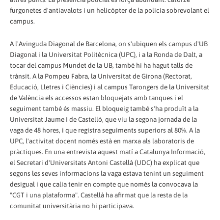
furgonetes d'antiavalots i un helicòpter de la policia sobrevolant el
campus.
A l'Avinguda Diagonal de Barcelona, on s'ubiquen els campus d'UB
Diagonal i la Universitat Politècnica (UPC), i a la Ronda de Dalt, a
tocar del campus Mundet de la UB, també hi ha hagut talls de
trànsit. A la Pompeu Fabra, la Universitat de Girona (Rectorat,
Educació, Lletres i Ciències) i al campus Tarongers de la Universitat
de València els accessos estan bloquejats amb tanques i el
seguiment també és massiu. El bloqueig també s'ha produït a la
Universitat Jaume I de Castelló, que viu la segona jornada de la
vaga de 48 hores, i que registra seguiments superiors al 80%. A la
UPC, l'activitat docent només està en marxa als laboratoris de
pràctiques. En una entrevista aquest matí a Catalunya Informació,
el Secretari d'Universitats Antoni Castellà (UDC) ha explicat que
segons les seves informacions la vaga estava tenint un seguiment
desigual i que calia tenir en compte que només la convocava la
"CGT i una plataforma". Castellà ha afirmat que la resta de la
comunitat universitària no hi participava.