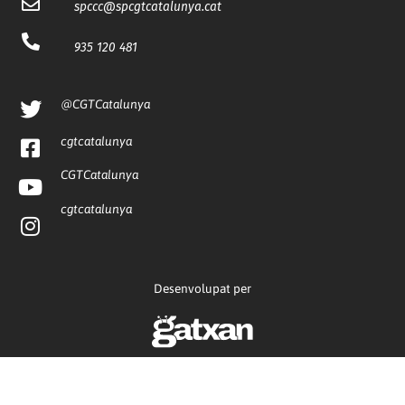
spccc@
spcgtcatalunya.cat
935 120 481
@CGTCatalunya
cgtcatalunya
CGTCatalunya
cgtcatalunya
Desenvolupat per