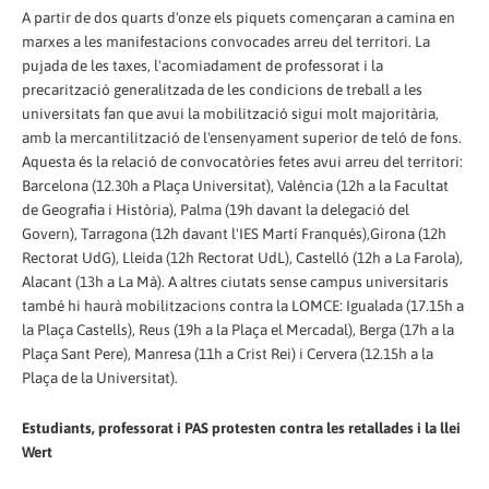
A partir de dos quarts d'onze els piquets començaran a camina en
marxes a les manifestacions convocades arreu del territori. La
pujada de les taxes, l'acomiadament de professorat i la
precarització generalitzada de les condicions de treball a les
universitats fan que avui la mobilització sigui molt majoritària,
amb la mercantilització de l'ensenyament superior de teló de fons.
Aquesta és la relació de convocatòries fetes avui arreu del territori:
Barcelona (12.30h a Plaça Universitat), València (12h a la Facultat
de Geografia i Història), Palma (19h davant la delegació del
Govern), Tarragona (12h davant l'IES Martí Franqués),Girona (12h
Rectorat UdG), Lleida (12h Rectorat UdL), Castelló (12h a La Farola),
Alacant (13h a La Mà). A altres ciutats sense campus universitaris
també hi haurà mobilitzacions contra la LOMCE: Igualada (17.15h a
la Plaça Castells), Reus (19h a la Plaça el Mercadal), Berga (17h a la
Plaça Sant Pere), Manresa (11h a Crist Rei) i Cervera (12.15h a la
Plaça de la Universitat).
Estudiants, professorat i PAS protesten contra les retallades i la llei
Wert