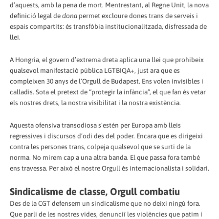
d’aquests, amb la pena de mort. Mentrestant, al Regne Unit, la nova
definició legal de
dona
permet excloure dones trans de serveis i
espais compartits: és transfòbia institucionalitzada, disfressada de
llei.
A Hongria, el govern d’extrema dreta aplica una llei que prohibeix
qualsevol manifestació pública LGTBIQA+, just ara que es
compleixen 30 anys de l’Orgull de Budapest. Ens volen invisibles i
calladis. Sota el pretext de “protegir la infància”, el que fan és vetar
els nostres drets, la nostra visibilitat i la nostra existència.
Aquesta ofensiva transodiosa s’estén per Europa amb lleis
regressives i discursos d’odi des del poder. Encara que es dirigeixi
contra les persones trans, colpeja qualsevol que se surti de la
norma. No mirem cap a una altra banda. El que passa fora també
ens travessa. Per això el nostre Orgull és internacionalista i solidari.
Sindicalisme de classe, Orgull combatiu
Des de la CGT defensem un sindicalisme que no deixi ningú fora.
Que parli de les nostres vides, denunciï les violències que patim i