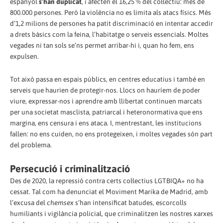
espanyol
s’han duplicat
, i afecten el 16,25 % del col·lectiu: més de
800.000 persones. Però la violència no es limita als atacs físics. Més
d’1,2 milions de persones ha patit discriminació en intentar accedir
a drets bàsics com la feina, l’habitatge o serveis essencials. Moltes
vegades ni tan sols se’ns permet arribar-hi i, quan ho fem, ens
expulsen.
Tot això passa en espais públics, en centres educatius i també en
serveis que haurien de protegir-nos. Llocs on hauríem de poder
viure, expressar-nos i aprendre amb llibertat continuen marcats
per una societat masclista, patriarcal i heteronormativa que ens
margina, ens censura i ens ataca. I, mentrestant, les institucions
fallen: no ens cuiden, no ens protegeixen, i moltes vegades són part
del problema.
Persecució i criminalització
Des de 2020, la repressió contra certs col·lectius LGTBIQA+ no ha
cessat. Tal com ha denunciat el Moviment Marika de Madrid, amb
l’excusa del
chemsex
s’han intensificat batudes, escorcolls
humiliants i vigilància policial, que criminalitzen les nostres xarxes