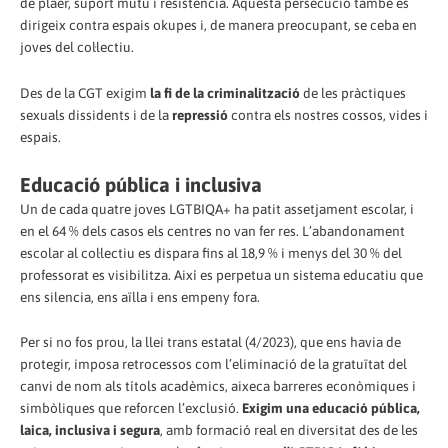
de plaer, suport mutu i resistència. Aquesta persecució també es
dirigeix contra espais okupes i, de manera preocupant, se ceba en
joves del col·lectiu.
Des de la CGT exigim
la fi de la criminalització
de les pràctiques
sexuals dissidents i de la
repressió
contra els nostres cossos, vides i
espais.
Educació pública i inclusiva
Un de cada quatre joves LGTBIQA+ ha patit assetjament escolar, i
en el 64 % dels casos els centres no van fer res. L’abandonament
escolar al col·lectiu es dispara fins al 18,9 % i menys del 30 % del
professorat es visibilitza. Així es perpetua un sistema educatiu que
ens silencia, ens aïlla i ens empeny fora.
Per si no fos prou, la llei trans estatal (4/2023), que ens havia de
protegir, imposa retrocessos com l’eliminació de la gratuïtat del
canvi de nom als títols acadèmics, aixeca barreres econòmiques i
simbòliques que reforcen l’exclusió.
Exigim una educació pública,
laica, inclusiva i segura
, amb formació real en diversitat des de les