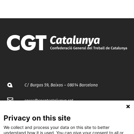
C/ Burgos 59, Baixos – 08014 Barcelona
spccc@
spcgtcatalunya.cat
935 120 481
Privacy on this site
We collect and process your data on this site to better
understand how it is used. You can give your consent to all or
@CGTCatalunya