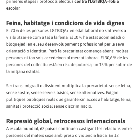
primeres etapes i protocols efectius
contra l’LGTBIQA+fòbia
esco
lar.
Feina, habitatge i condicions de vida dignes
El 70 % de les persones LGTBIQA+ en edat laboral no s’atreveix a
visibilitzar-se com a tal a la feina. El 10 % ha estat acomiadadi o
bloquejadi en el seu desenvolupament professional per la seva
orientació o identitat. Però la precarietat comença abans: moltes
persones ni tan sols accedeixen al mercat laboral. El 30,6 % de les
persones del col·lectiu està en risc de pobresa, un 13 % per sobre de
la mitjana estatal.
Ser trans, migradi o dissident multiplica la precarietat: sense feina,
sense sostre, sense serveis bàsics, sense alternatives. Exigim
polítiques públiques reals que garanteixin accés a habitatge, feina,
sanitat i protecció social sense discriminació.
Repressió global, retrocessos internacionals
A escala mundial, 62 països continuen castigant les relacions entre
persones del mateix sexe amb presó o violència física. En 12