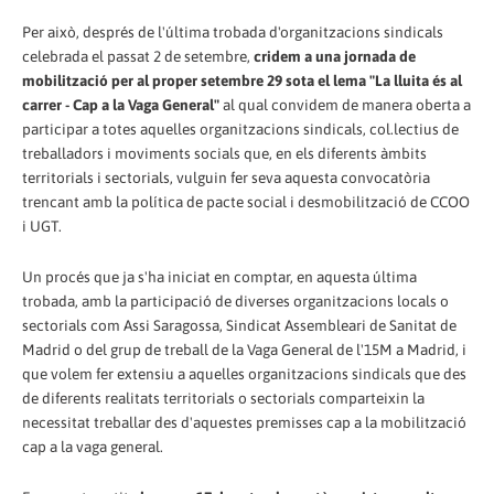
Per això, després de l'última trobada d'organitzacions sindicals
celebrada el passat 2 de setembre,
cridem a una jornada de
mobilització per al proper setembre 29 sota el lema "La lluita és al
carrer - Cap a la Vaga General"
al qual convidem de manera oberta a
participar a totes aquelles organitzacions sindicals, col.lectius de
treballadors i moviments socials que, en els diferents àmbits
territorials i sectorials, vulguin fer seva aquesta convocatòria
trencant amb la política de pacte social i desmobilització de CCOO
i UGT.
Un procés que ja s'ha iniciat en comptar, en aquesta última
trobada, amb la participació de diverses organitzacions locals o
sectorials com Assi Saragossa, Sindicat Assembleari de Sanitat de
Madrid o del grup de treball de la Vaga General de l'15M a Madrid, i
que volem fer extensiu a aquelles organitzacions sindicals que des
de diferents realitats territorials o sectorials comparteixin la
necessitat treballar des d'aquestes premisses cap a la mobilització
cap a la vaga general.