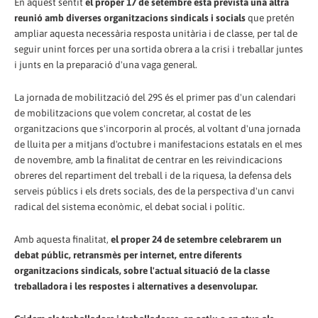
En aquest sentit
el proper 17 de setembre està prevista una altra
reunió amb diverses organitzacions sindicals i socials
que pretén
ampliar aquesta necessària resposta unitària i de classe, per tal de
seguir unint forces per una sortida obrera a la crisi i treballar juntes
i junts en la preparació d'una vaga general.
La jornada de mobilització del 29S és el primer pas d'un calendari
de mobilitzacions que volem concretar, al costat de les
organitzacions que s'incorporin al procés, al voltant d'una jornada
de lluita per a mitjans d'octubre i manifestacions estatals en el mes
de novembre, amb la finalitat de centrar en les reivindicacions
obreres del repartiment del treball i de la riquesa, la defensa dels
serveis públics i els drets socials, des de la perspectiva d'un canvi
radical del sistema econòmic, el debat social i polític.
Amb aquesta finalitat,
el proper 24 de setembre celebrarem un
debat públic, retransmès per internet, entre diferents
organitzacions sindicals, sobre l'actual situació de la classe
treballadora i les respostes i alternatives a desenvolupar.