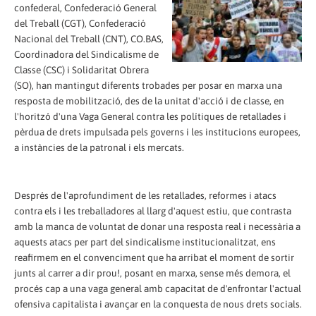
confederal, Confederació General
del Treball (CGT), Confederació
Nacional del Treball (CNT), CO.BAS,
Coordinadora del Sindicalisme de
Classe (CSC) i Solidaritat Obrera
(SO), han mantingut diferents trobades per posar en marxa una
resposta de mobilització, des de la unitat d'acció i de classe, en
l'horitzó d'una Vaga General contra les polítiques de retallades i
pèrdua de drets impulsada pels governs i les institucions europees,
a instàncies de la patronal i els mercats.
Després de l'aprofundiment de les retallades, reformes i atacs
contra els i les treballadores al llarg d'aquest estiu, que contrasta
amb la manca de voluntat de donar una resposta real i necessària a
aquests atacs per part del sindicalisme institucionalitzat, ens
reafirmem en el convenciment que ha arribat el moment de sortir
junts al carrer a dir prou!, posant en marxa, sense més demora, el
procés cap a una vaga general amb capacitat de d'enfrontar l'actual
ofensiva capitalista i avançar en la conquesta de nous drets socials.