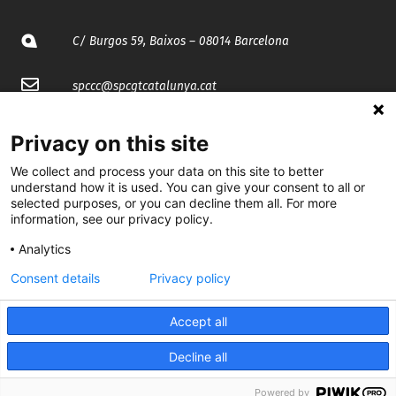
C/ Burgos 59, Baixos – 08014 Barcelona
spccc@
spcgtcatalunya.cat
935 120 481
Privacy on this site
We collect and process your data on this site to better
@CGTCatalunya
understand how it is used. You can give your consent to all or
selected purposes, or you can decline them all. For more
cgtcatalunya
information, see our privacy policy.
Analytics
CGTCatalunya
Consent details
Privacy policy
cgtcatalunya
Accept all
Decline all
Desenvolupat per
Powered by