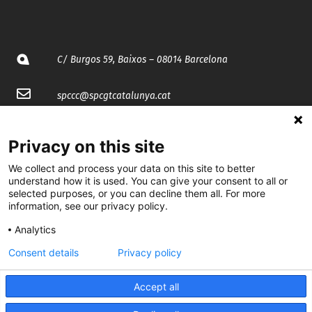
C/ Burgos 59, Baixos – 08014 Barcelona
spccc@
spcgtcatalunya.cat
935 120 481
Privacy on this site
We collect and process your data on this site to better
@CGTCatalunya
understand how it is used. You can give your consent to all or
selected purposes, or you can decline them all. For more
cgtcatalunya
information, see our privacy policy.
CGTCatalunya
Analytics
cgtcatalunya
Consent details
Privacy policy
Accept all