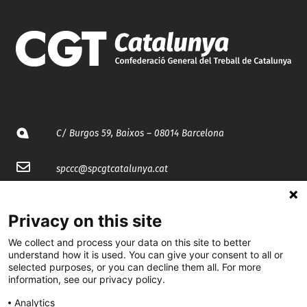
C/ Burgos 59, Baixos – 08014 Barcelona
spccc@
spcgtcatalunya.cat
935 120 481
Privacy on this site
We collect and process your data on this site to better
@CGTCatalunya
understand how it is used. You can give your consent to all or
selected purposes, or you can decline them all. For more
cgtcatalunya
information, see our privacy policy.
CGTCatalunya
Analytics