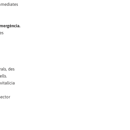
immediates
’emergència.
es
als, des
lls.
italícia
sector