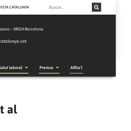
Search
VISTA CATALUNYA
Baixos – 08014 Barcelona
catalunya.cat
Salut laboral
Premsa
Afilia’t
t al