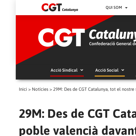
QUI SOM
Acció Sindical
Acció Social
Inici
>
Notícies
>
29M: Des de CGT Catalunya, tot el nostre 
29M: Des de CGT Catal
poble valencià davant