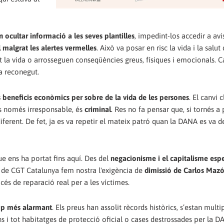
 ocultar informació a les seves plantilles
, impedint-los accedir a avi
l malgrat les alertes vermelles
. Això va posar en risc la vida i la salu
ut la vida o arrosseguen conseqüències greus, físiques i emocionals. C
ha reconegut.
ls beneficis econòmics per sobre de la vida de les persones
. El canvi 
 és només irresponsable, és
criminal
. Res no fa pensar que, si tornés a
 diferent. De fet, ja es va repetir el mateix patró quan la DANA es va 
e ens ha portat fins aquí. Des del
negacionisme i el capitalisme esp
es de CGT Catalunya fem nostra l'exigència de
dimissió de Carlos Mazó
és de reparació real per a les víctimes.
cop més alarmant
. Els preus han assolit rècords històrics, s’estan multi
ns i tot habitatges de protecció oficial o cases destrossades per la D