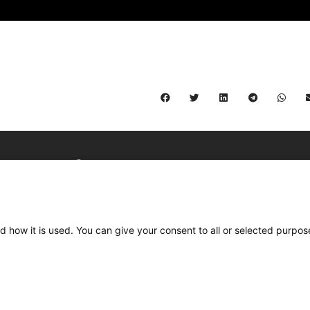
C/ Burgos 59, Baixos – 08014 Barcelona
spccc@
spcgtcatalunya.cat
d how it is used. You can give your consent to all or selected purpos
935 120 481
Desenvolupat per