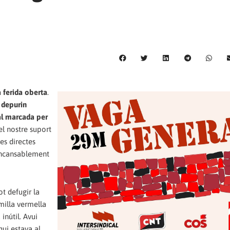
a ferida oberta
.
s
depurin
ial marcada per
el nostre suport
es directes
 incansablement
ot defugir la
milla vermella
nútil. Avui
qui estava al