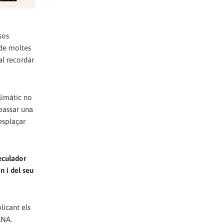
sos
t de moltes
al recordar
climàtic no
 passar una
desplaçar
eculador
n i del seu
plicant els
ANA.