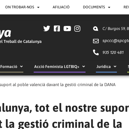
ON TROBAR-NOS
AFILIACIÓ
DOCUMENTS
RE
C/ Burgos 59, 
spccc@
spcgt
935 120 481
Formació
Acció Feminista LGTBIQ+
Jurídica
suport al poble valencià davant la gestió criminal de la DANA
unya, tot el nostre supor
 la gestió criminal de la