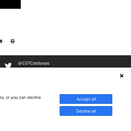
@CGTCatalunya
cgtcatalunya
CGTCatalunya
cgtcatalunya
es, or you can decline
Accept all
Decline all