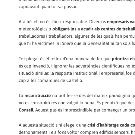
capdavant quan tot va passar.
Ara bé, ell no és l’únic responsable. Diversos
empresaris van
meteorològics o
obligant-los a acudir als centres de trebal
treballadores i treballadors, algunes de les quals han perd
que hi ha víctimes
in itinere
que la Generalitat ni tan sols 
Tot plegat és el reflex d’una manera de fer que
prioritza e
és cap invenció, i ignorar les advertències científiques no
situació similar, la resposta institucional i empresarial fos
cap a les comarques de Castelló.
La
reconstrucció
no pot fer-se des del mateix paradigma qu
no es construirà res que valgui la pena. És per això que d
Consell
. Aquest pas és imprescindible per començar un proc
A aquesta situació s’hi afegeix una
crisi d’habitatge cada 
desnonaments i els fons voltor compren edificis sencers, fi