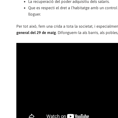
La recuperació del poder adquisitiu dels salaris.
Que es respecti el dret a l’habitatge amb un control
lloguer.
Per tot això, fem una crida a tota la societat, i especialment
general del 29 de maig
. Difonguem-la als barris, als pobles,