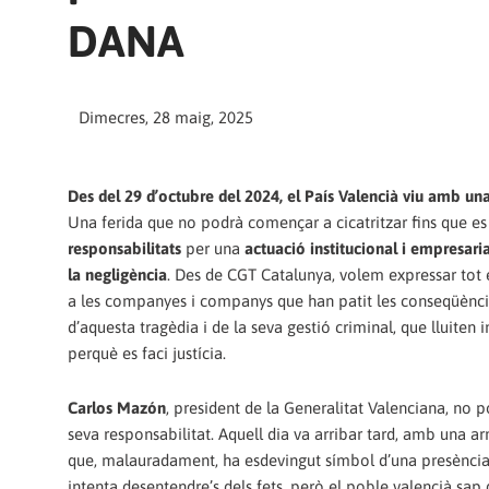
DANA
Dimecres, 28 maig, 2025
Des del 29 d’octubre del 2024, el País Valencià viu amb un
Una ferida que no podrà començar a cicatritzar fins que e
responsabilitats
per una
actuació institucional i empresar
la negligència
. Des de CGT Catalunya, volem expressar tot 
a les companyes i companys que han patit les conseqüènci
d’aquesta tragèdia i de la seva gestió criminal, que lluiten
perquè es faci justícia.
Carlos Mazón
, president de la Generalitat Valenciana, no p
seva responsabilitat. Aquell dia va arribar tard, amb una ar
que, malauradament, ha esdevingut símbol d’una presència i
intenta desentendre’s dels fets, però el poble valencià sap 