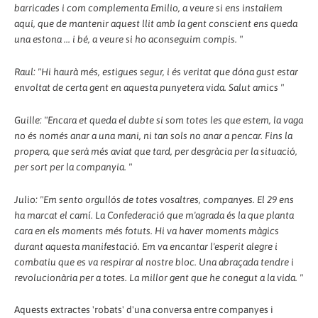
barricades i com complementa Emilio, a veure si ens instal·lem
aquí, que de mantenir aquest llit amb la gent conscient ens queda
una estona ... i bé, a veure si ho aconseguim compis. "
Raul: "Hi haurà més, estigues segur, i és veritat que dóna gust estar
envoltat de certa gent en aquesta punyetera vida. Salut amics "
Guille: "Encara et queda el dubte si som totes les que estem, la vaga
no és només anar a una mani, ni tan sols no anar a pencar. Fins la
propera, que serà més aviat que tard, per desgràcia per la situació,
per sort per la companyia. "
Julio: "Em sento orgullós de totes vosaltres, companyes. El 29 ens
ha marcat el camí. La Confederació que m'agrada és la que planta
cara en els moments més fotuts. Hi va haver moments màgics
durant aquesta manifestació. Em va encantar l'esperit alegre i
combatiu que es va respirar al nostre bloc. Una abraçada tendre i
revolucionària per a totes. La millor gent que he conegut a la vida. "
Aquests extractes 'robats' d'una conversa entre companyes i