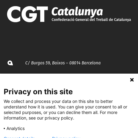
C/ Burgos 59, Baixos – 08014 Barcelona
spccc@
spcgtcatalunya.cat
Privacy on this site
935 120 481
We collect and process your data on this site to better
understand how it is used. You can give your consent to all or
selected purposes, or you can decline them all. For more
@CGTCatalunya
information, see our privacy policy.
cgtcatalunya
Analytics
CGTCatalunya