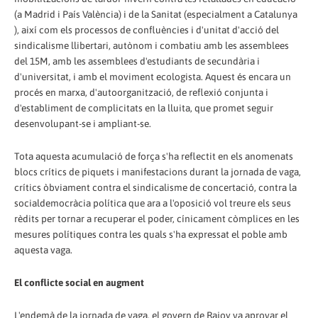
(a Madrid i País València) i de la Sanitat (especialment a Catalunya
), així com els processos de confluències i d'unitat d'acció del
sindicalisme llibertari, autònom i combatiu amb les assemblees
del 15M, amb les assemblees d'estudiants de secundària i
d'universitat, i amb el moviment ecologista. Aquest és encara un
procés en marxa, d'autoorganització, de reflexió conjunta i
d'establiment de complicitats en la lluita, que promet seguir
desenvolupant-se i ampliant-se.
Tota aquesta acumulació de força s'ha reflectit en els anomenats
blocs crítics de piquets i manifestacions durant la jornada de vaga,
crítics òbviament contra el sindicalisme de concertació, contra la
socialdemocràcia política que ara a l'oposició vol treure els seus
rèdits per tornar a recuperar el poder, cínicament còmplices en les
mesures polítiques contra les quals s'ha expressat el poble amb
aquesta vaga.
El conflicte social en augment
L'endemà de la jornada de vaga, el govern de Rajoy va aprovar el