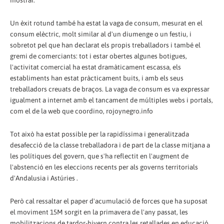
mostrar.
Un èxit rotund també ha estat la vaga de consum, mesurat en el
consum elèctric, molt similar al d'un diumenge o un festiu, i
sobretot pel que han declarat els propis treballadors i també el
gremi de comerciants: tot i estar obertes algunes botigues,
l'activitat comercial ha estat dramàticament escassa, els
establiments han estat pràcticament buits, i amb els seus
treballadors creuats de braços. La vaga de consum es va expressar
igualment a internet amb el tancament de múltiples webs i portals,
com el de la web que coordino, rojoynegro.info
Tot això ha estat possible per la rapidíssima i generalitzada
desafecció de la classe treballadora i de part de la classe mitjana a
les polítiques del govern, que s'ha reflectit en l'augment de
l'abstenció en les eleccions recents per als governs territorials
d'Andalusia i Astúries .
Però cal ressaltar el paper d'acumulació de forces que ha suposat
el moviment 15M sorgit en la primavera de l'any passat, les
mobilitzacions de tardor-hivern contra les retallades en educació