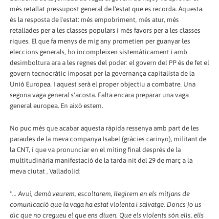
més retallat pressupost general de l'estat que es recorda. Aquesta
és la resposta de l'estat: més empobriment, més atur, més
retallades per a les classes populars i més favors per a les classes
riques. El que fa menys de mig any prometien per guanyar les
eleccions generals, ho incompleixen sistemàticament i amb
desimboltura ara a les regnes del poder: el govern del PP és de fet el
govern tecnocràtic imposat per la governança capitalista de la
Unió Europea. I aquest serà el proper objectiu a combatre. Una
segona vaga general s'acosta. Falta encara preparar una vaga
general europea. En això estem.
No puc més que acabar aquesta ràpida ressenya amb part de les
paraules de la meva companya Isabel (gràcies carinyo), militant de
la CNT, i que va pronunciar en el míting final després de la
multitudinària manifestació de la tarda-nit del 29 de març a la
meva ciutat , Valladolid:
"... Avui, demà veurem, escoltarem, llegirem en els mitjans de
comunicació que la vaga ha estat violenta i salvatge. Doncs jo us
dic que no cregueu el que ens diuen. Que els violents són ells, ells