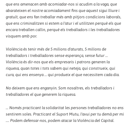
que ens amenacen amb acomiadar-nos si acudim a la vaga, que
abarateixen el nostre acomiadament fins que aquest sigui lliure i
gratuït, que ens fan treballar més amb pitjors condicions laborals,
que ens criminalitzen si estem a l'atur i el utilitzen perquè els que
encara treballen callin, perquè els treballadors i les treballadores
visquem amb por.
Violència és tenir més de 5 milions d'aturats, 5 milions de
treballadors i treballadores sense esperança, sense futur ...
Violència és dir-nos que els empresaris i patrons generen la
riquesa, quan totes i tots sabem qui neteja, qui construeix, qui
cura, qui ens ensenya ... qui produeix el que necessitem cada dia.
No deixem que ens enganyin. Som nosaltres, els treballadors i
treballadores el que generem la riquesa.
... Només practicant la solidaritat les persones treballadores no ens
sentirem soles. Practicant el Suport Mutu, l'avui per tu demà per mi
.... Podem defensar-nos, podem atacar la Violència del Capital.