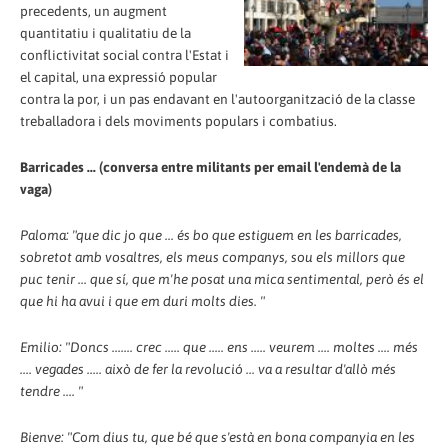
precedents, un augment
quantitatiu i qualitatiu de la
conflictivitat social contra l'Estat i
el capital, una expressió popular
contra la por, i un pas endavant en l'autoorganització de la classe
treballadora i dels moviments populars i combatius.
Barricades ... (conversa entre militants per email l'endemà de la
vaga)
Paloma: "que dic jo que ... és bo que estiguem en les barricades,
sobretot amb vosaltres, els meus companys, sou els millors que
puc tenir ... que sí, que m'he posat una mica sentimental, però és el
que hi ha avui i que em duri molts dies. "
Emilio: "Doncs ....... crec ..... que ..... ens ..... veurem .... moltes .... més
.... vegades ..... això de fer la revolució ... va a resultar d'allò més
tendre .... "
Bienve: "Com dius tu, que bé que s'està en bona companyia en les