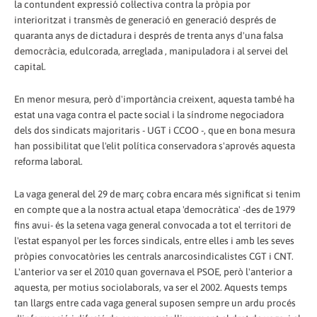
la contundent expressió col·lectiva contra la pròpia por
interioritzat i transmès de generació en generació després de
quaranta anys de dictadura i després de trenta anys d'una falsa
democràcia, edulcorada, arreglada , manipuladora i al servei del
capital.
En menor mesura, però d'importància creixent, aquesta també ha
estat una vaga contra el pacte social i la síndrome negociadora
dels dos sindicats majoritaris - UGT i CCOO -, que en bona mesura
han possibilitat que l'elit política conservadora s'aprovés aquesta
reforma laboral.
La vaga general del 29 de març cobra encara més significat si tenim
en compte que a la nostra actual etapa 'democràtica' -des de 1979
fins avui- és la setena vaga general convocada a tot el territori de
l'estat espanyol per les forces sindicals, entre elles i amb les seves
pròpies convocatòries les centrals anarcosindicalistes CGT i CNT.
L'anterior va ser el 2010 quan governava el PSOE, però l'anterior a
aquesta, per motius sociolaborals, va ser el 2002. Aquests temps
tan llargs entre cada vaga general suposen sempre un ardu procés