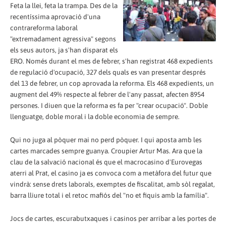
Feta la llei, feta la trampa. Des de la
recentíssima aprovació d'una
contrareforma laboral
"extremadament agressiva" segons
els seus autors, ja s'han disparat els
ERO. Només durant el mes de febrer, s'han registrat 468 expedients
de regulació d'ocupació, 327 dels quals es van presentar després
del 13 de febrer, un cop aprovada la reforma. Els 468 expedients, un
augment del 49% respecte al febrer de l'any passat, afecten 8954
persones. I diuen que la reforma es fa per "crear ocupació". Doble
llenguatge, doble moral i la doble economia de sempre.
Qui no juga al pòquer mai no perd pòquer. I qui aposta amb les
cartes marcades sempre guanya. Croupier Artur Mas. Ara que la
clau de la salvació nacional és que el macrocasino d'Eurovegas
aterri al Prat, el casino ja es convoca com a metàfora del futur que
vindrà: sense drets laborals, exemptes de fiscalitat, amb sòl regalat,
barra lliure total i el retoc mafiós del "no et fiquis amb la família".
Jocs de cartes, escurabutxaques i casinos per arribar a les portes de