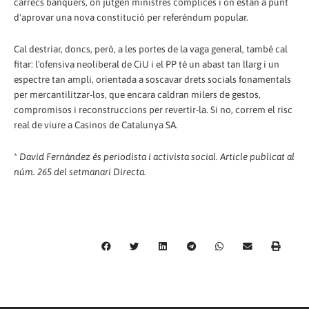
càrrecs banquers, on jutgen ministres còmplices i on estan a punt
d'aprovar una nova constitució per referèndum popular.
Cal destriar, doncs, però, a les portes de la vaga general, també cal
fitar: l'ofensiva neoliberal de CiU i el PP té un abast tan llarg i un
espectre tan ampli, orientada a soscavar drets socials fonamentals
per mercantilitzar-los, que encara caldran milers de gestos,
compromisos i reconstruccions per revertir-la. Si no, correm el risc
real de viure a Casinos de Catalunya SA.
*
David Fernàndez és periodista i activista social. Article publicat al
núm. 265 del setmanari Directa.