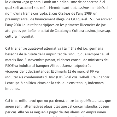
la vuitena vaga general i amb un sindicalisme de concertació al
qual se li acaba el seu món. Memòria antídot,
casinos
també és el
nom d'una trama corrupta. El
cas Casinos
de l'any 1989, un
presumpte frau de finançament il·legal de CiU que el TSJC va arxivar
l'any 2000 i que referia tripijocs en les primeres llicències de joc
atorgades per la Generalitat de Catalunya. Cultura casino, ja se sap,
cultura impunitat.
Cal triar entre qualsevol alternativa i la màfia del joc, germana
bessona de la ruleta de la impunitat de l'indult, que sempre cau al
mateix lloc. El novembre passat, el darrer consell de ministres del
PSOE va indultar al banquer Alfredo Saenz, totpoderós
vicepresident del Santander. El dimarts 13 de març, el PP va
indultar els condemnats d'Unió (UDC) del
cas Treball
. Frau bancari
i corrupció política, eixos de la crisi que ens tenalla, indemnes.
Impunes.
Cal triar, millor avui que no pas demà, entre la
republic banana
que
anem sent i alternatives plausibles que cal cercar. Islàndia, posem
per cas. Allà on es neguen a pagar deutes aliens, on empresonen