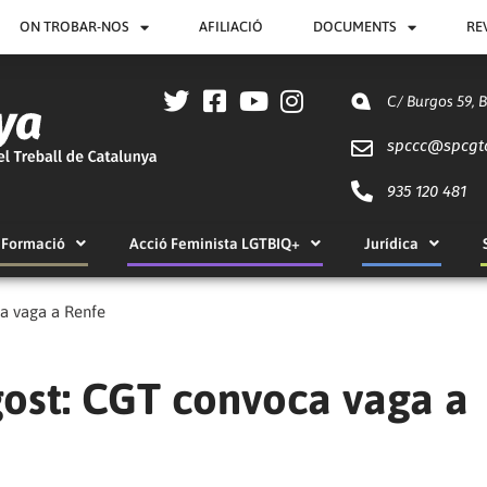
ON TROBAR-NOS
AFILIACIÓ
DOCUMENTS
RE
C/ Burgos 59, 
spccc@
spcgt
935 120 481
Formació
Acció Feminista LGTBIQ+
Jurídica
ca vaga a Renfe
agost: CGT convoca vaga a