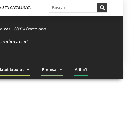
Search
VISTA CATALUNYA
Baixos – 08014 Barcelona
catalunya.cat
Salut laboral
Premsa
Afilia’t