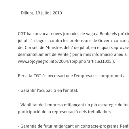
Dilluns, 19 juliol, 2010
CGT ha convocat noves jornades de vaga a Renfe els pròxi
juliol i 1 d'agost, contra les pretensions de Govern, concret
del Consell de Ministres del 2 de juliol, en el qual s'aprovav
desmantellament de Renfe ( per a més informació aneu a:
www.rojoynegro.info/2004/spip.php?article31005
).
Per a la CGT és necessari que l'empresa es comprometi a:
- Garantir l'ocupació en l'entitat.
- Viabilitat de l'empresa mitjançant un pla estratègic de f
participació de la representació dels treballadors.
- Garantia de futur mitjançant un contracte-programa Renfe-