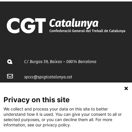
C/ Burgos 59, Baixos – 08014 Barcelona
spccc@
spcgtcatalunya.cat
935 120 481
Privacy on this site
We collect and process your data on this site to better
@CGTCatalunya
understand how it is used. You can give your consent to all or
selected purposes, or you can decline them all. For more
cgtcatalunya
information, see our privacy policy.
CGTCatalunya