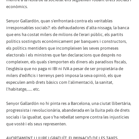
econòmics.
Senyor Gallardón, quan s'enfrontarà contra els veritables
irresponsables socials?: els defraudadores d'alta nissaga, la banca
que ens ha costat milers de milions de l'erari públic, els partits
polítics sostinguts econòmicament per banquers i constructors,
els polítics mentiders que incompleixen les seves promeses
electorals i els ministres que fan declaracions que després no
compleixen, els quals s'emporten els diners als paradisos fiscals,
l'església que no paga ni IBI ni IVA a pesar de ser propietària de
milers d'edificis i terrenys però imposa la seva opinió, els que
especulen amb drets bàsics com l'alimentació, la sanitat,
l'habitatge,…… etc.
Senyor Gallardón no hi pinta res a Barcelona, una ciutat llibertària,
progressista i revolucionària, abanderada en la lluita pels de drets
socials i la igualtat, que s'ha rebel·lat sempre contra les injustícies
que vostè i els seus representen.
AVORTAMENT LLIURE I GRATUÏT, ELIMINACIÓ DE LES TAXES