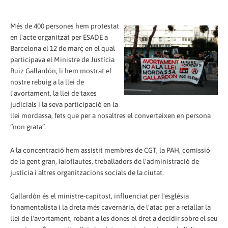
Més de 400 persones hem protestat
en l'acte organitzat per ESADE a
Barcelona el 12 de març en el qual
participava el Ministre de Justícia
Ruiz Gallardón, li hem mostrat el
nostre rebuig a la llei de
l'avortament, la llei de taxes
judicials i la seva participació en la
llei mordassa, fets que per a nosaltres el converteixen en persona
“non grata”.
A la concentració hem assistit membres de CGT, la PAH, comissió
de la gent gran, iaioflautes, treballadors de l'administració de
justícia i altres organitzacions socials de la ciutat.
Gallardón és el ministre-capitost, influenciat per l'església
fonamentalista i la dreta més cavernària, de l'atac per a retallar la
llei de l'avortament, robant a les dones el dret a decidir sobre el seu