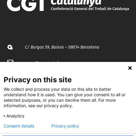
C/ Burgos 59, Baixos – 08014 Barcelona
spccc@
spcgtcatalunya.cat
935 120 481
Privacy on this site
We collect and process your data on this site to better
understand how it is used. You can give your consent to all or
@CGTCatalunya
selected purposes, or you can decline them all. For more
information, see our privacy policy.
cgtcatalunya
Analytics
CGTCatalunya
Consent details
Privacy policy
cgtcatalunya