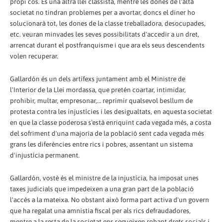
propi cos. És una altra llei classista, mentre les dones de l'alta
societat no tindran problemes per a avortar, doncs el diner ho
solucionarà tot, les dones de la classe treballadora, desocupades,
etc. veuran minvades les seves possibilitats d'accedir a un dret,
arrencat durant el postfranquisme i que ara els seus descendents
volen recuperar.
Gallardón és un dels artífexs juntament amb el Ministre de
l'Interior de la Llei mordassa, que pretén coartar, intimidar,
prohibir, multar, empresonar,… reprimir qualsevol besllum de
protesta contra les injustícies i les desigualtats, en aquesta societat
en que la classe poderosa s'està enriquint cada vegada més, a costa
del sofriment d'una majoria de la població sent cada vegada més
grans les diferències entre rics i pobres, assentant un sistema
d'injustícia permanent.
Gallardón, vostè és el ministre de la injustícia, ha imposat unes
taxes judicials que impedeixen a una gran part de la població
l'accés a la mateixa. No obstant això forma part activa d'un govern
que ha regalat una amnistia fiscal per als rics defraudadores,
mentre a la resta de la societat ens segueixen robant drets socials i